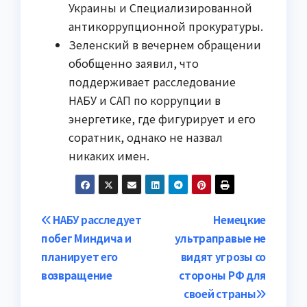
Украины и Специализированной
антикоррупционной прокуратуры.
Зеленский в вечернем обращении
обобщенно заявил, что
поддерживает расследование
НАБУ и САП по коррупции в
энергетике, где фигурирует и его
соратник, однако не назвал
никаких имен.
Навигация
НАБУ расследует
Немецкие
побег Миндича и
ультраправые не
по
планирует его
видят угрозы со
записям
возвращение
стороны РФ для
своей страны