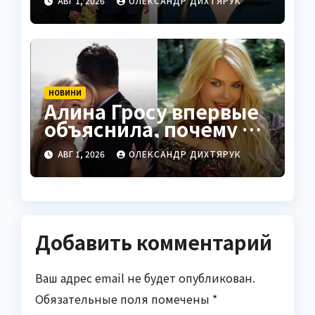
АВГ 1, 2026
ОЛЕКСАНДР ДИХТЯРУК
НОВИНИ
Алина Гросу впервые
объяснила, почему не
показывает мужа
АВГ 1, 2026
ОЛЕКСАНДР ДИХТЯРУК
Добавить комментарий
Ваш адрес email не будет опубликован.
Обязательные поля помечены
*