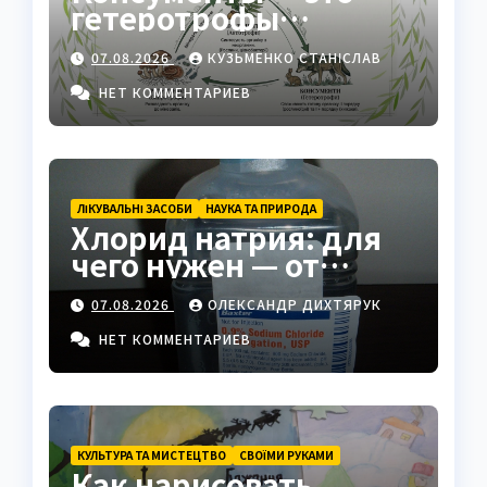
гетеротрофы
экосистемы
07.08.2026
КУЗЬМЕНКО СТАНІСЛАВ
НЕТ КОММЕНТАРИЕВ
ЛІКУВАЛЬНІ ЗАСОБИ
НАУКА ТА ПРИРОДА
Хлорид натрия: для
чего нужен — от
физраствора до
07.08.2026
ОЛЕКСАНДР ДИХТЯРУК
промышленности
НЕТ КОММЕНТАРИЕВ
КУЛЬТУРА ТА МИСТЕЦТВО
СВОЇМИ РУКАМИ
Как нарисовать