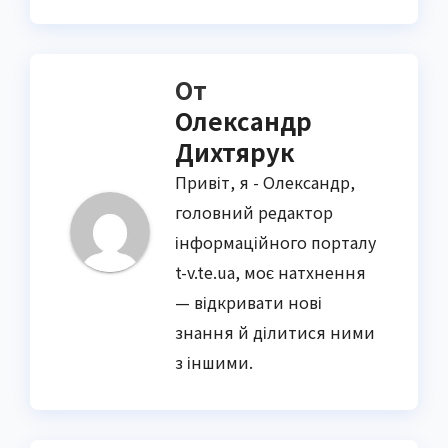
От
Олександр
Дихтярук
Привіт, я - Олександр,
головний редактор
інформаційного порталу
t-v.te.ua, моє натхнення
— відкривати нові
знання й ділитися ними
з іншими.