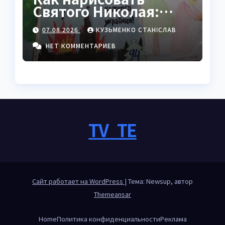
Святого Николая:
полный пошаговый
07.08.2026
КУЗЬМЕНКО СТАНІСЛАВ
гайд с секретами
мастеров
НЕТ КОММЕНТАРИЕВ
TV_TE
Сайт работает на WordPress
|
Тема: Newsup, автор
Themeansar
Home
Политика конфиденциальности
Реклама