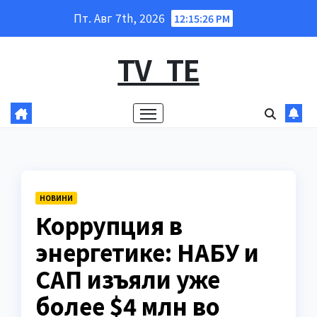
Перейти
Пт. Авг 7th, 2026
12:15:28 PM
к
содержанию
TV_TE
НОВИНИ
Коррупция в
энергетике: НАБУ и
САП изъяли уже
более $4 млн во