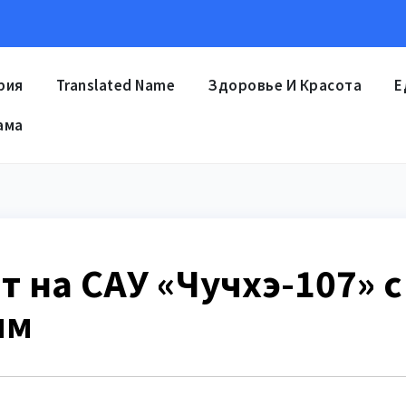
рия
Translated Name
Здоровье И Красота
Е
ама
 на САУ «Чучхэ-107» с
мм