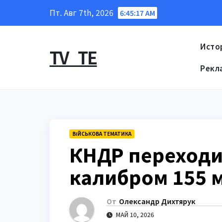
Перейти
Пт. Авг 7th, 2026
6:45:18 AM
к
содержанию
Исто
TV_TE
Рекл
ВІЙСЬКОВА ТЕМАТИКА
КНДР переходит
калибром 155 
От
Олександр Дихтярук
МАЙ 10, 2026