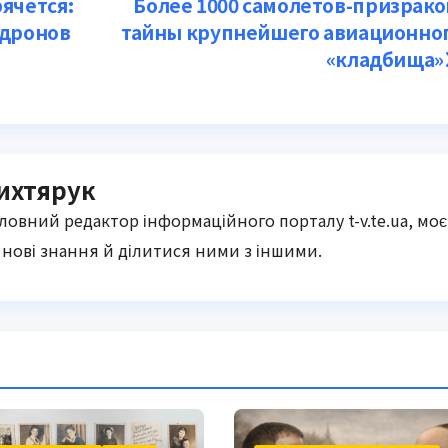
ячется:
Более 1000 самолётов-призрако
 дронов
тайны крупнейшего авиационно
«кладбища»
ихтярук
оловний редактор інформаційного порталу t-v.te.ua, моє
нові знання й ділитися ними з іншими.