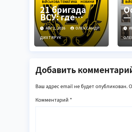
ВІЙСЬКОВА ТЕМАТИКА
НОВИНИ
ВІЙ
21 бригада
О
ВСУ: где
—
находится —
п
АВГ 2, 2026
ОЛЕКСАНДР
И
Подольск как
о
стратегически
у
ДИХТЯРУК
ОЛЕ
й центр
Добавить комментари
Ваш адрес email не будет опубликован.
О
Комментарий
*