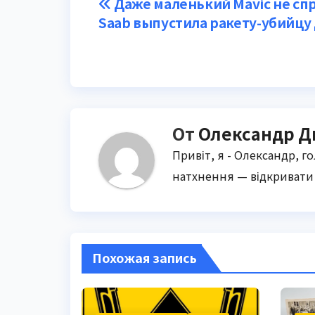
Навигация
Даже маленький Mavic не спр
Saab выпустила ракету-убийцу
по
записям
От
Олександр Д
Привіт, я - Олександр, г
натхнення — відкривати 
Похожая запись