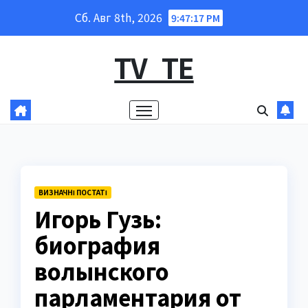
Перейти
Сб. Авг 8th, 2026
9:47:18 PM
к
содержанию
TV_TE
ВИЗНАЧНІ ПОСТАТІ
Игорь Гузь:
биография
волынского
парламентария от