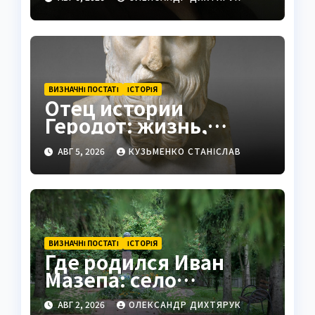
ВИЗНАЧНІ ПОСТАТІ
ІСТОРІЯ
Отец истории
Геродот: жизнь,
труды и наследие
АВГ 5, 2026
КУЗЬМЕНКО СТАНІСЛАВ
ВИЗНАЧНІ ПОСТАТІ
ІСТОРІЯ
Где родился Иван
Мазепа: село
Мазепинцы и корни
АВГ 2, 2026
ОЛЕКСАНДР ДИХТЯРУК
легендарного гетмана