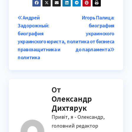
Навигация
Андрей
Игорь Палица:
Задорожный:
биография
по
биография
украинского
записям
украинского юриста,
политика от бизнеса
правозащитника и
до парламента
политика
От
Олександр
Дихтярук
Привіт, я - Олександр,
головний редактор