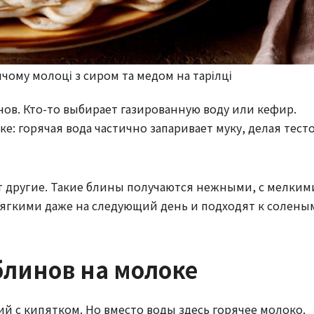
ячому молоці з сиром та медом на тарілці
нов. Кто-то выбирает газированную воду или кефир.
: горячая вода частично запаривает муку, делая тест
т другие. Такие блины получаются нежными, с мелким
ягкими даже на следующий день и подходят к солены
блинов на молоке
й с кипятком. Но вместо воды здесь горячее молоко.