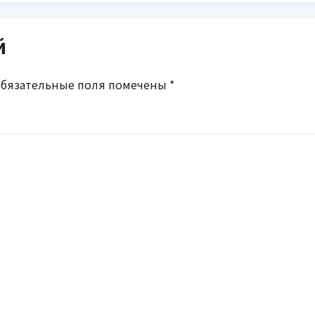
еской
омпании
краины
й
бязательные поля помечены
*