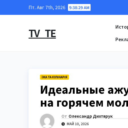
Перейти
Пт. Авг 7th, 2026
9:38:31 AM
к
содержанию
Исто
TV_TE
Рекл
ЇЖА ТА КУЛІНАРІЯ
Идеальные ажу
на горячем мо
От
Олександр Дихтярук
МАЙ 10, 2026