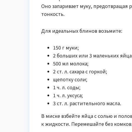
Оно запаривает муку, предотвращая 
тонкость.
Для идеальных блинов возьмите:
150 г муки;
2 больших или 3 маленьких яйца
500 мл молока;
2 ст. л. сахара с горкой;
щепотку соли;
1 ч. л. соды;
1 ч. л. уксуса;
3 ст. л. растительного масла.
В миске взбейте яйца с солью и поло
к жидкости. Перемешайте без комков.