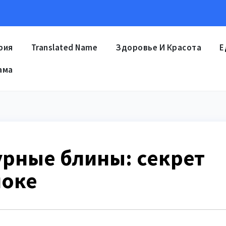
рия
Translated Name
Здоровье И Красота
Е
ама
рные блины: секрет
локе