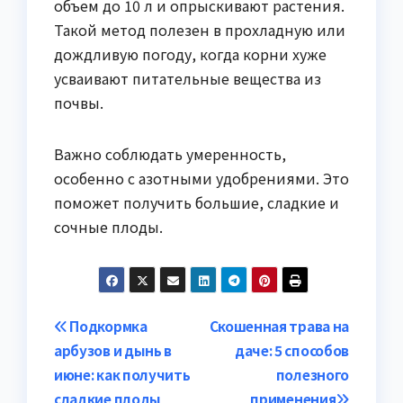
объем до 10 л и опрыскивают растения.
Такой метод полезен в прохладную или
дождливую погоду, когда корни хуже
усваивают питательные вещества из
почвы.
Важно соблюдать умеренность,
особенно с азотными удобрениями. Это
поможет получить большие, сладкие и
сочные плоды.
Навигация
Подкормка
Скошенная трава на
арбузов и дынь в
даче: 5 способов
по
июне: как получить
полезного
сладкие плоды
применения