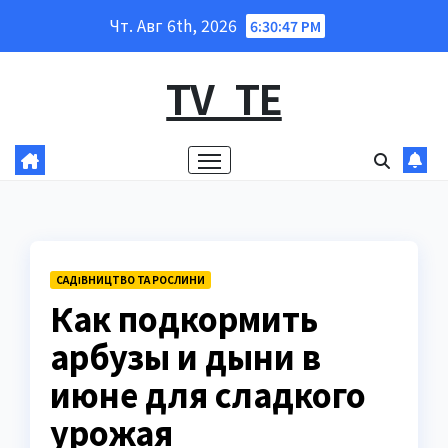
Перейти
Чт. Авг 6th, 2026
6:30:47 PM
к
содержанию
TV_TE
САДІВНИЦТВО ТА РОСЛИНИ
Как подкормить
арбузы и дыни в
июне для сладкого
урожая