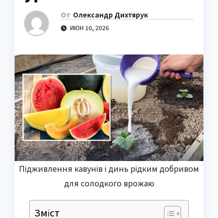
От
Олександр Дихтярук
ИЮН 10, 2026
Підживлення кавунів і динь рідким добривом
для солодкого врожаю
Зміст