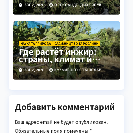
вечнозелёных
АВГ 2, 2026
ОЛЕКСАНДР ДИХТЯРУК
растений без обрезки
НАУКА ТА ПРИРОДА
САДІВНИЦТВО ТА РОСЛИНИ
Где растёт инжир:
страны, климат и
секреты
АВГ 2, 2026
КУЗЬМЕНКО СТАНІСЛАВ
выращивания
Добавить комментарий
Ваш адрес email не будет опубликован.
Обязательные поля помечены
*