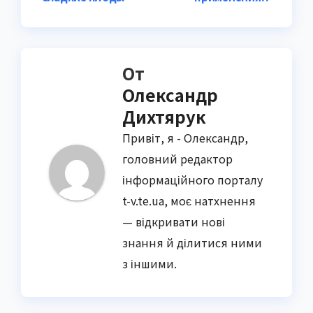
записям
От
Олександр
Дихтярук
Привіт, я - Олександр,
головний редактор
інформаційного порталу
t-v.te.ua, моє натхнення
— відкривати нові
знання й ділитися ними
з іншими.