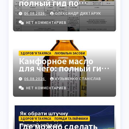
полный гид по
биотопам, рискам и
06.08.2026
ОЛЕКСАНДР ДИХТЯРУК
защите
НЕТ КОММЕНТАРИЕВ
ЗДОРОВ’Я ТА КРАСА
ЛІКУВАЛЬНІ ЗАСОБИ
Камфорное масло
для чего: полный гид
по применению и
06.08.2026
КУЗЬМЕНКО СТАНІСЛАВ
свойствам
НЕТ КОММЕНТАРИЕВ
ЗДОРОВ’Я ТА КРАСА
ПОРАДИ ТА ЛАЙФХАКИ
Где можно сделать