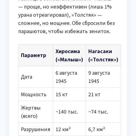
— проще, но неэффективен (лишь 1%
урана отреагировал), «Толстяк» —
сложнее, но мощнее. Обе сбросили без
парашютов, чтобы избежать зениток.
Хиросима
Нагасаки
Параметр
(«Малыш»)
(«Толстяк»)
6 августа
9 августа
Дата
1945
1945
Мощность
15 кт
21 кт
Жертвы
~140 тыс.
~74 тыс.
(всего)
Разрушения
12 км²
6,7 км²