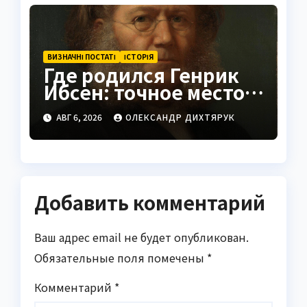
народов
ВИЗНАЧНІ ПОСТАТІ
ІСТОРІЯ
Где родился Генрик
Ибсен: точное место и
история
АВГ 6, 2026
ОЛЕКСАНДР ДИХТЯРУК
Добавить комментарий
Ваш адрес email не будет опубликован.
Обязательные поля помечены
*
Комментарий
*