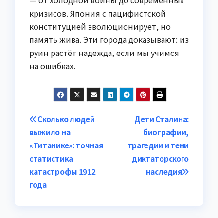
кризисов. Япония с пацифистской
конституцией эволюционирует, но
память жива. Эти города доказывают: из
руин растёт надежда, если мы учимся
на ошибках.
Навигация
Сколько людей
Дети Сталина:
выжило на
биографии,
по
«Титанике»: точная
трагедии и тени
записям
статистика
диктаторского
катастрофы 1912
наследия
года