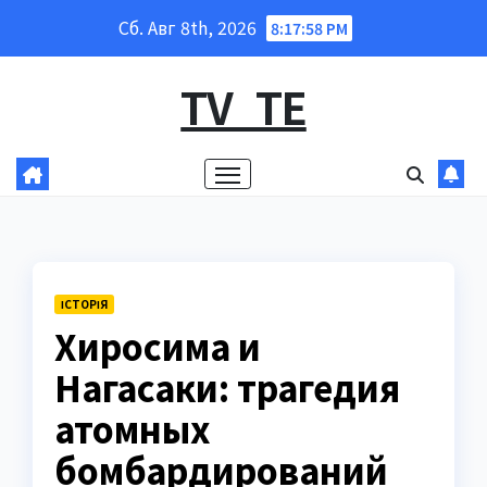
Перейти
Сб. Авг 8th, 2026
8:17:59 PM
к
содержанию
TV_TE
ІСТОРІЯ
Хиросима и
Нагасаки: трагедия
атомных
бомбардирований