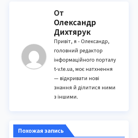
От
Олександр
Дихтярук
Привіт, я - Олександр,
головний редактор
інформаційного порталу
t-v.te.ua, моє натхнення
— відкривати нові
знання й ділитися ними
з іншими.
Похожая запись