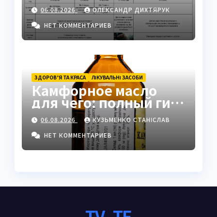
биотопам, рискам и
06.08.2026
ОЛЕКСАНДР ДИХТЯРУК
защите
НЕТ КОММЕНТАРИЕВ
ЗДОРОВ’Я ТА КРАСА
ЛІКУВАЛЬНІ ЗАСОБИ
Камфорное масло
для чего: полный гид
по применению и
06.08.2026
КУЗЬМЕНКО СТАНІСЛАВ
свойствам
НЕТ КОММЕНТАРИЕВ
TV_TE