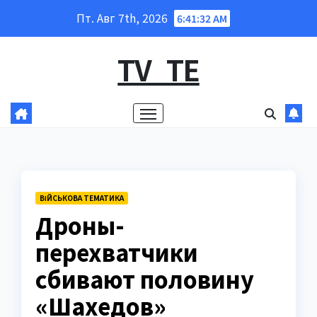
Перейти
Пт. Авг 7th, 2026
6:41:33 AM
к
содержанию
TV_TE
ВІЙСЬКОВА ТЕМАТИКА
Дроны-
перехватчики
сбивают половину
«Шахедов»