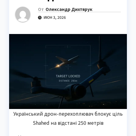
От
Олександр Дихтярук
ИЮН 3, 2026
Український дрон-перехоплювач блокує ціль
Shahed на відстані 250 метрів