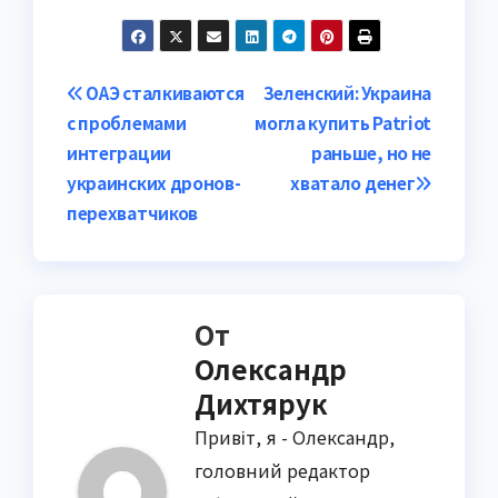
Навигация
ОАЭ сталкиваются
Зеленский: Украина
с проблемами
могла купить Patriot
по
интеграции
раньше, но не
записям
украинских дронов-
хватало денег
перехватчиков
От
Олександр
Дихтярук
Привіт, я - Олександр,
головний редактор