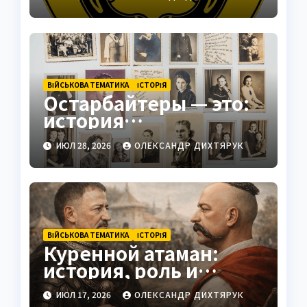
стратегический центр
ВІЙСЬКОВА ТЕМАТИКА
ІСТОРІЯ
Остарбайтеры — это:
история
принудительного
ИЮЛ 28, 2026
ОЛЕКСАНДР ДИХТЯРУК
труда украинцев
ВІЙСЬКОВА ТЕМАТИКА
ІСТОРІЯ
Куренной атаман:
история, роль и
значение
ИЮЛ 17, 2026
ОЛЕКСАНДР ДИХТЯРУК