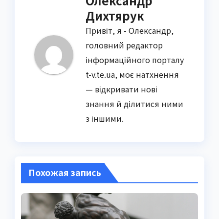
Олександр
Дихтярук
Привіт, я - Олександр,
головний редактор
інформаційного порталу
t-v.te.ua, моє натхнення
— відкривати нові
знання й ділитися ними
з іншими.
Похожая запись