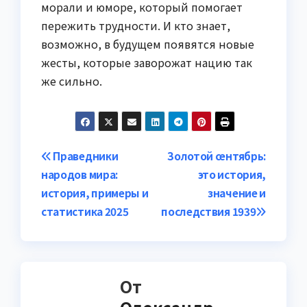
морали и юморе, который помогает
пережить трудности. И кто знает,
возможно, в будущем появятся новые
жесты, которые заворожат нацию так
же сильно.
Навигация
Праведники
Золотой сентябрь:
народов мира:
это история,
по
история, примеры и
значение и
записям
статистика 2025
последствия 1939
От