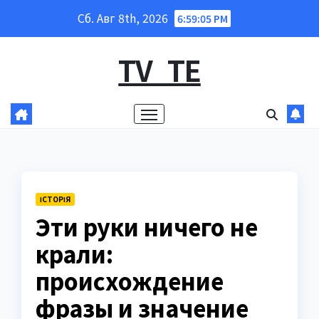
Перейти
Сб. Авг 8th, 2026
6:59:07 PM
к
содержанию
TV_TE
ІСТОРІЯ
Эти руки ничего не
крали:
происхождение
фразы и значение