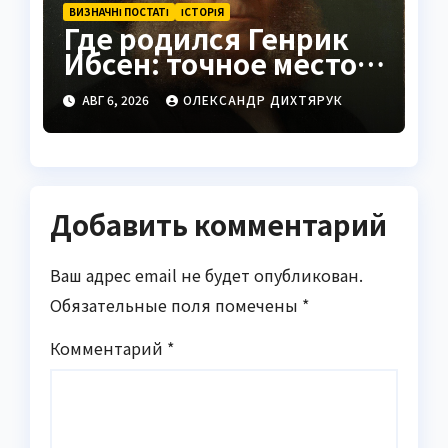
ВИЗНАЧНІ ПОСТАТІ
ІСТОРІЯ
Где родился Генрик
Ибсен: точное место и
история
АВГ 6, 2026
ОЛЕКСАНДР ДИХТЯРУК
Добавить комментарий
Ваш адрес email не будет опубликован.
Обязательные поля помечены
*
Комментарий
*