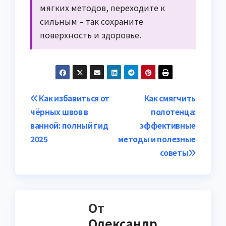
мягких методов, переходите к
сильным – так сохраните
поверхность и здоровье.
Навигация
Как избавиться от
Как смягчить
чёрных швов в
полотенца:
по
ванной: полный гид
эффективные
записям
2025
методы и полезные
советы
От
Олександр