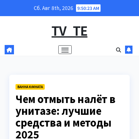
Перейти
Сб. Авг 8th, 2026
9:50:24 AM
к
содержанию
TV_TE
ВАННА КІМНАТА
Чем отмыть налёт в
унитазе: лучшие
средства и методы
2025