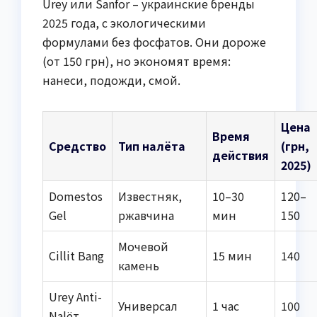
Urey или Sanfor – украинские бренды
2025 года, с экологическими
формулами без фосфатов. Они дороже
(от 150 грн), но экономят время:
нанеси, подожди, смой.
Цена
Время
Средство
Тип налёта
(грн,
действия
2025)
Domestos
Известняк,
10–30
120–
Gel
ржавчина
мин
150
Мочевой
Cillit Bang
15 мин
140
камень
Urey Anti-
Универсал
1 час
100
Nalёт