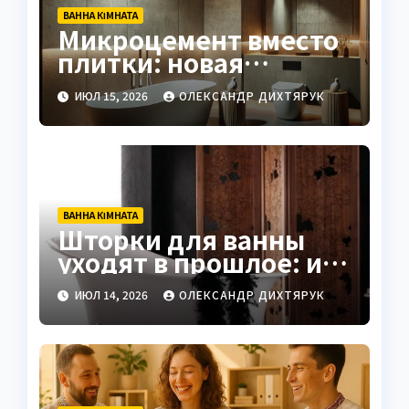
ВАННА КІМНАТА
Микроцемент вместо
плитки: новая
тенденция в дизайне
ИЮЛ 15, 2026
ОЛЕКСАНДР ДИХТЯРУК
ванных
ВАННА КІМНАТА
Шторки для ванны
уходят в прошлое: их
заменяют
ИЮЛ 14, 2026
ОЛЕКСАНДР ДИХТЯРУК
винтажными
ширмами