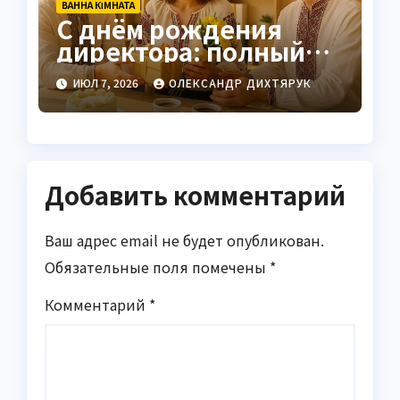
ВАННА КІМНАТА
С днём рождения
директора: полный
гид по этикету и
ИЮЛ 7, 2026
ОЛЕКСАНДР ДИХТЯРУК
идеям поздравлений
Добавить комментарий
Ваш адрес email не будет опубликован.
Обязательные поля помечены
*
Комментарий
*