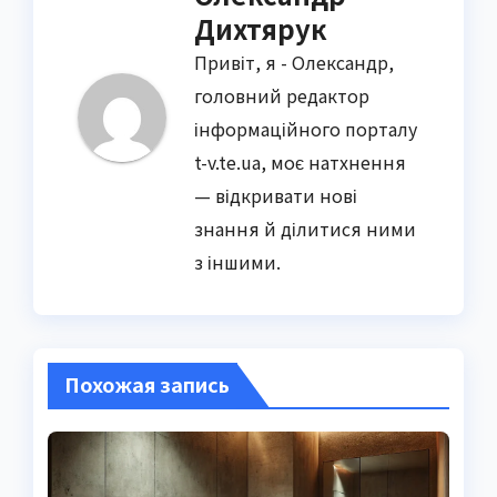
Дихтярук
Привіт, я - Олександр,
головний редактор
інформаційного порталу
t-v.te.ua, моє натхнення
— відкривати нові
знання й ділитися ними
з іншими.
Похожая запись