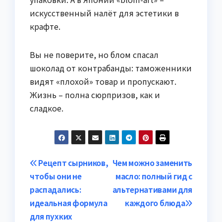
искусственный налёт для эстетики в
крафте.
Вы не поверите, но блом спасал
шоколад от контрабанды: таможенники
видят «плохой» товар и пропускают.
Жизнь – полна сюрпризов, как и
сладкое.
Навигация
Рецепт сырников,
Чем можно заменить
чтобы они не
масло: полный гид с
по
распадались:
альтернативами для
записям
идеальная формула
каждого блюда
для пухких