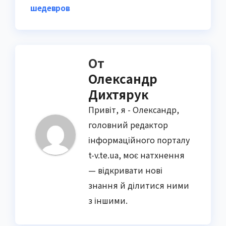
шедевров
От
Олександр
Дихтярук
Привіт, я - Олександр,
головний редактор
інформаційного порталу
t-v.te.ua, моє натхнення
— відкривати нові
знання й ділитися ними
з іншими.