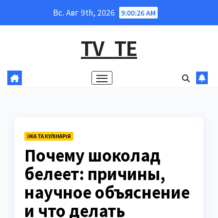
Перейти
Вс. Авг 9th, 2026
9:00:27 AM
к
содержанию
TV_TE
ЇЖА ТА КУЛІНАРІЯ
Почему шоколад
белеет: причины,
научное объяснение
и что делать