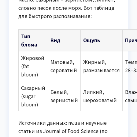
словно песок после моря. Вот таблица
для быстрого распознавания:
Тип
Вид
Ощупь
При
блома
Жировой
Матовый,
Жирный,
Темп
(fat
сероватый
размазывается
28–3
bloom)
Сахарный
Белый,
Липкий,
Вла
(sugar
зернистый
шероховатый
свы
bloom)
Источники данных: nv.ua и научные
статьи из Journal of Food Science (по