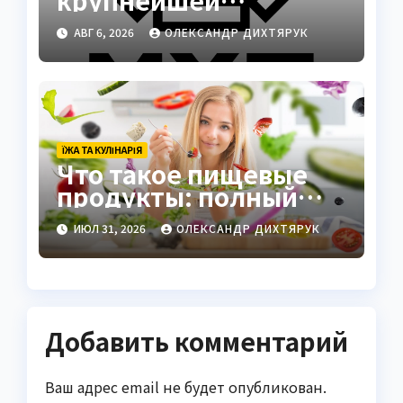
кулинарной и
АВГ 6, 2026
ОЛЕКСАНДР ДИХТЯРУК
агротехнологической
компании Украины
ЇЖА ТА КУЛІНАРІЯ
Что такое пищевые
продукты: полный
гид по определению и
ИЮЛ 31, 2026
ОЛЕКСАНДР ДИХТЯРУК
видам
Добавить комментарий
Ваш адрес email не будет опубликован.