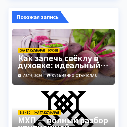
Похожая запись
ЇЖА ТА КУЛІНАРІЯ
КУХНЯ
Как запечь свёклу в
духовке: идеальный
способ сохранить вкус
АВГ 6, 2026
КУЗЬМЕНКО СТАНІСЛАВ
БІЗНЕС
ЇЖА ТА КУЛІНАРІЯ
МХП — полный разбор
крупнейшей