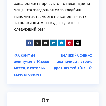
запалом жить ярче, кто-то несет цветы
чаще. Эта загадочная сила кладбищ
напоминает: смерть не конец, а часть
танца жизни. А ты куда ступишь в
следующий раз?
Навигация
Скрытые
Великий Сфинкс:
жемчужины Киева:
молчаливый страж
по
места, о которых
древних тайн Гизы
записям
мало кто знает
От