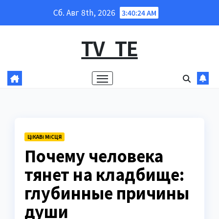
Перейти
Сб. Авг 8th, 2026
3:40:25 AM
к
содержанию
TV_TE
ЦІКАВІ МІСЦЯ
Почему человека
тянет на кладбище:
глубинные причины
души