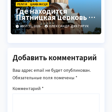
РЕЛІГІЯ
ЦІКАВІ МІСЦЯ
Где находится
Пятницкая церковь в
Чернигове
ИЮЛ 31, 2026
ОЛЕКСАНДР ДИХТЯРУК
Добавить комментарий
Ваш адрес email не будет опубликован.
Обязательные поля помечены
*
Комментарий
*