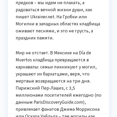
предков – мы идем не плакать, а
радоваться вечной жизни души, как
пишет Ukrainer.net. На Гробки или
Могилки в западных областях кладбища
оживают песнями, и это не грусть, а
праздник памяти.
Мир не отстает. В Мексике на Día de
Muertos кладбища превращаются в
карнавалы: семьи пикникуют у могил,
украшают их бархатцами, веря, что
мертвые возвращаются на три дня.
Парижский Пер-Лашез, с 3,5
миллионами посетителей ежегодно (по
данным ParisDiscoveryGuide.com),
привлекает фанатов Джима Моррисона
или Оскара Уайльда – там могилы как