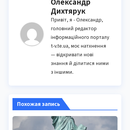
Олександр
Дихтярук
Привіт, я - Олександр,
головний редактор
інформаційного порталу
t-v.te.ua, моє натхнення
— відкривати нові
знання й ділитися ними
з іншими.
Похожая запись