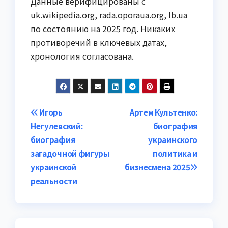
Данные верифицированы с
uk.wikipedia.org, rada.oporaua.org, lb.ua
по состоянию на 2025 год. Никаких
противоречий в ключевых датах,
хронология согласована.
Навигация
Игорь
Артем Культенко:
Негулевский:
биография
по
биография
украинского
записям
загадочной фигуры
политика и
украинской
бизнесмена 2025
реальности