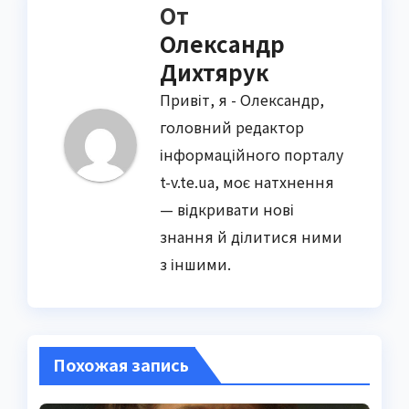
От
Олександр
Дихтярук
Привіт, я - Олександр,
головний редактор
інформаційного порталу
t-v.te.ua, моє натхнення
— відкривати нові
знання й ділитися ними
з іншими.
Похожая запись