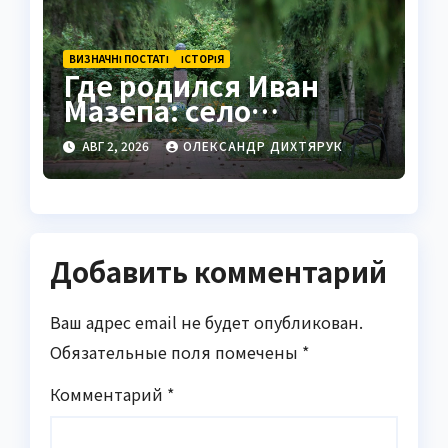
ВИЗНАЧНІ ПОСТАТІ
ІСТОРІЯ
Где родился Иван
Мазепа: село
Мазепинцы и корни
АВГ 2, 2026
ОЛЕКСАНДР ДИХТЯРУК
легендарного гетмана
Добавить комментарий
Ваш адрес email не будет опубликован.
Обязательные поля помечены
*
Комментарий
*