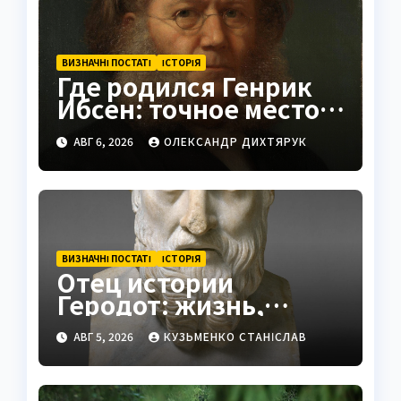
ВИЗНАЧНІ ПОСТАТІ
ІСТОРІЯ
Где родился Генрик
Ибсен: точное место и
история
АВГ 6, 2026
ОЛЕКСАНДР ДИХТЯРУК
ВИЗНАЧНІ ПОСТАТІ
ІСТОРІЯ
Отец истории
Геродот: жизнь,
труды и наследие
АВГ 5, 2026
КУЗЬМЕНКО СТАНІСЛАВ