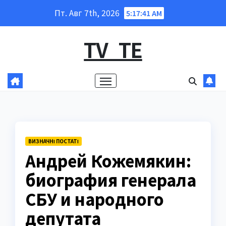
Перейти
Пт. Авг 7th, 2026
5:17:42 AM
к
содержанию
TV_TE
ВИЗНАЧНІ ПОСТАТІ
Андрей Кожемякин:
биография генерала
СБУ и народного
депутата