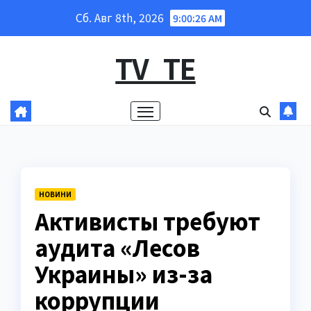
Перейти
Сб. Авг 8th, 2026
9:00:27 AM
к
содержанию
TV_TE
НОВИНИ
Активисты требуют
аудита «Лесов
Украины» из-за
коррупции