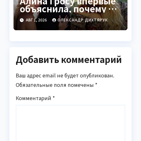
Алина Гросу впервые
объяснила, почему не
показывает мужа
АВГ 1, 2026
ОЛЕКСАНДР ДИХТЯРУК
Добавить комментарий
Ваш адрес email не будет опубликован.
Обязательные поля помечены
*
Комментарий
*