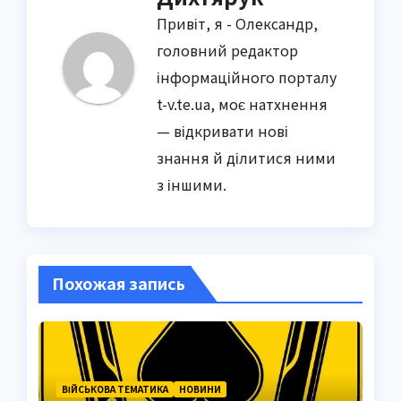
Привіт, я - Олександр,
головний редактор
інформаційного порталу
t-v.te.ua, моє натхнення
— відкривати нові
знання й ділитися ними
з іншими.
Похожая запись
ВІЙСЬКОВА ТЕМАТИКА
НОВИНИ