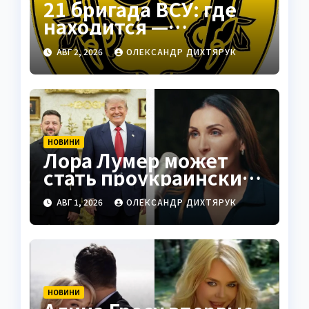
21 бригада ВСУ: где
находится —
Подольск как
АВГ 2, 2026
ОЛЕКСАНДР ДИХТЯРУК
стратегический центр
НОВИНИ
Лора Лумер может
стать проукраинским
голосом для Трампа
АВГ 1, 2026
ОЛЕКСАНДР ДИХТЯРУК
НОВИНИ