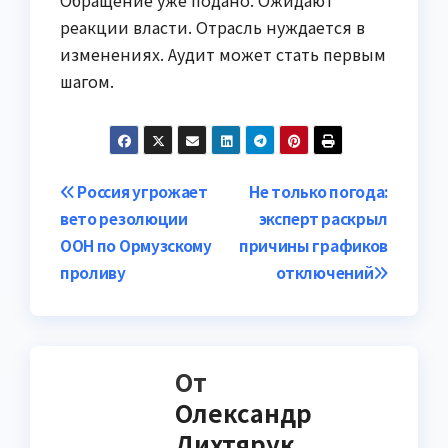
Обращение уже подано. Ожидают
реакции власти. Отрасль нуждается в
изменениях. Аудит может стать первым
шагом.
Навигация
Россия угрожает
Не только погода:
вето резолюции
эксперт раскрыл
по
ООН по Ормузскому
причины графиков
записям
проливу
отключений
От
Олександр
Дихтярук