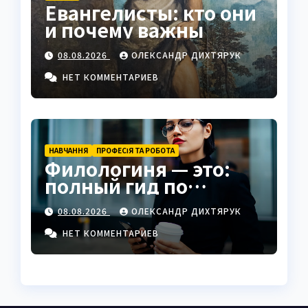
Евангелисты: кто они
и почему важны
08.08.2026
ОЛЕКСАНДР ДИХТЯРУК
НЕТ КОММЕНТАРИЕВ
НАВЧАННЯ
ПРОФЕСІЯ ТА РОБОТА
Филологиня — это:
полный гид по
профессии,
08.08.2026
ОЛЕКСАНДР ДИХТЯРУК
образованию и
карьере
НЕТ КОММЕНТАРИЕВ