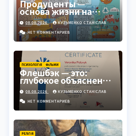
Продуценты —
основа жизни на
Земле: полный гид
08.08.2026
КУЗЬМЕНКО СТАНІСЛАВ
НЕТ КОММЕНТАРИЕВ
ПСИХОЛОГІЯ
ФІЛЬМИ
Флешбэк — это:
глубокое объяснение
явления в
08.08.2026
КУЗЬМЕНКО СТАНІСЛАВ
психологии, кино и
жизни
НЕТ КОММЕНТАРИЕВ
РЕЛІГІЯ