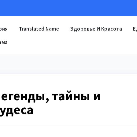
рия
Translated Name
Здоровье И Красота
Е
ама
 легенды, тайны и
удеса