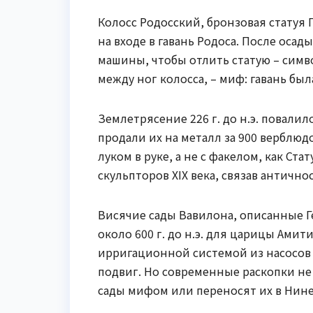
Колосс Родосский, бронзовая статуя Ге
на входе в гавань Родоса. После оса
машины, чтобы отлить статую – симв
между ног колосса, – миф: гавань бы
Землетрясение 226 г. до н.э. повалил
продали их на металл за 900 верблю
луком в руке, а не с факелом, как Ст
скульпторов XIX века, связав антично
Висячие сады Вавилона, описанные Г
около 600 г. до н.э. для царицы Ами
ирригационной системой из насосов 
подвиг. Но современные раскопки не
сады мифом или переносят их в Нин