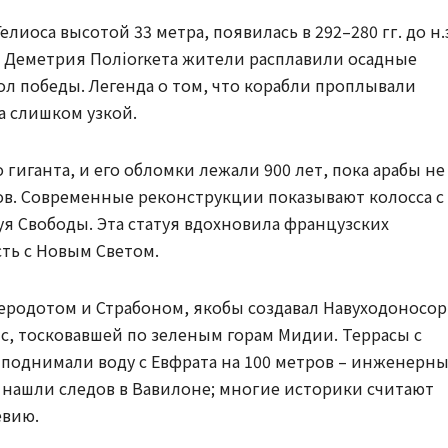
лиоса высотой 33 метра, появилась в 292–280 гг. до н.
ды Деметрия Полiorкета жители расплавили осадные
ол победы. Легенда о том, что корабли проплывали
ла слишком узкой.
о гиганта, и его обломки лежали 900 лет, пока арабы не
дов. Современные реконструкции показывают колосса с
атуя Свободы. Эта статуя вдохновила французских
сть с Новым Светом.
еродотом и Страбоном, якобы создавал Навуходоносор 
тис, тосковавшей по зеленым горам Мидии. Террасы с
поднимали воду с Евфрата на 100 метров – инженерн
 нашли следов в Вавилоне; многие историки считают
евию.