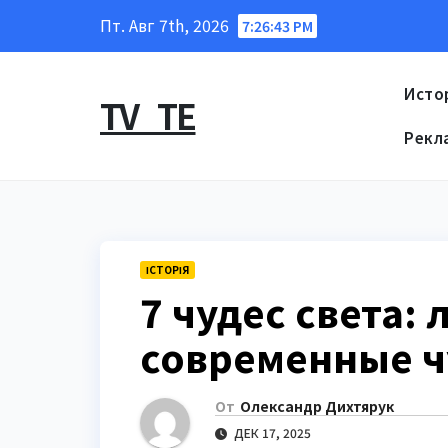
Перейти
Пт. Авг 7th, 2026
7:26:44 PM
к
содержанию
Исто
TV_TE
Рекл
ІСТОРІЯ
7 чудес света:
современные ч
От
Олександр Дихтярук
ДЕК 17, 2025