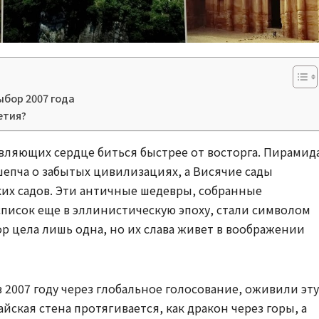
ыбор 2007 года
етия?
вляющих сердце биться быстрее от восторга. Пирамид
шепча о забытых цивилизациях, а Висячие сады
их садов. Эти античные шедевры, собранные
писок еще в эллинистическую эпоху, стали символом
пор цела лишь одна, но их слава живет в воображении
 2007 году через глобальное голосование, оживили эту
йская стена протягивается, как дракон через горы, а