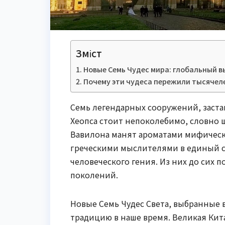
Зміст
Новые Семь Чудес мира: глобальный в
Почему эти чудеса пережили тысячел
Семь легендарных сооружений, заста
Хеопса стоит непоколебимо, словно 
Вавилона манят ароматами мифическ
греческими мыслителями в единый с
человеческого гения. Из них до сих 
поколений.
Новые Семь Чудес Света, выбранные в
традицию в наше время. Великая Кита