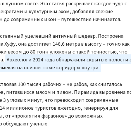
в лунном свете. Эта статья раскрывает каждое чудо с
екретами и культурным эхом, добавляя свежие
ин до современных икон – путешествие начинается.
инственный уцелевший античный шедевр. Построена
на Хуфу, она достигает 146,6 метра в высоту – точно как
ки весом до 80 тонн уложены с такой точностью, что
а.
Археологи 2024 года обнаружили скрытые полости 
мекая на неизвестные коридоры внутри.
твовав 100 тысяч рабочих – не рабов, как считалось
ов, питавшихся мясом и пивом. Пирамида выровнена п
е 3 угловых минут, что превосходит современные
 14 миллионов туристов ежегодно, генерируя для
ы, от «проклятия фараонов» до возможных
р обсуждают ученые.