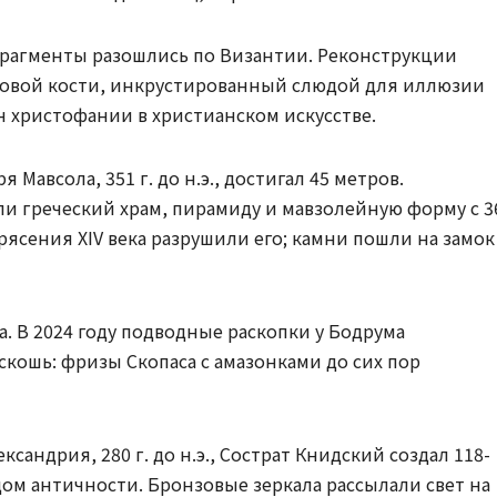
 фрагменты разошлись по Византии. Реконструкции
новой кости, инкрустированный слюдой для иллюзии
он христофании в христианском искусстве.
 Мавсола, 351 г. до н.э., достигал 45 метров.
и греческий храм, пирамиду и мавзолейную форму с 3
ясения XIV века разрушили его; камни пошли на замок
. В 2024 году подводные раскопки у Бодрума
кошь: фризы Скопаса с амазонками до сих пор
ксандрия, 280 г. до н.э., Сострат Книдский создал 118-
дом античности. Бронзовые зеркала рассылали свет на