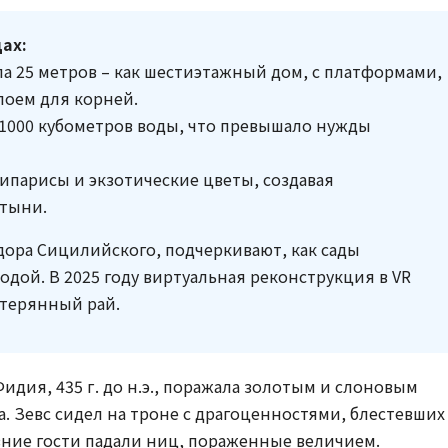
ах:
а 25 метров – как шестиэтажный дом, с платформами,
оем для корней.
1000 кубометров воды, что превышало нужды
ипарисы и экзотические цветы, создавая
стыни.
дора Сицилийского, подчеркивают, как сады
дой. В 2025 году виртуальная реконструкция в VR
терянный рай.
идия, 435 г. до н.э., поражала золотым и слоновым
. Зевс сидел на троне с драгоценностями, блестевших
евние гости падали ниц, пораженные величием.