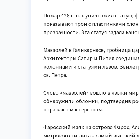
Пожар 426 г. н.э. уничтожил статую;
показывают трон с пластинками сло
прозрачности. Эта статуя задала кан
Мавзолей в Галикарнасе, гробница царя
Архитекторы Сатир и Питея соединил
колоннами и статуями львов. Землетр
св. Петра.
Слово «мавзолей» вошло в языки мира
обнаружили обломки, подтвердив рос
поражают мастерством.
Фаросский маяк на острове Фарос, Але
метрового гиганта – самый высокий 