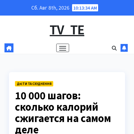
Перейти
Сб. Авг 8th, 2026
10:13:35 AM
к
содержанию
TV_TE
ДІЄТИ ТА СХУДНЕННЯ
10 000 шагов:
сколько калорий
сжигается на самом
деле