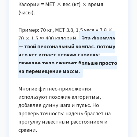
Калории = MET × вес (кг) × время
(часы).
Пример: 70 кг, MET 3.8, 1,5 часа = 3,8 ×
70 × 1,5 ≈ 400 калорий.
Эта формула
— твой персональный компас, потому
что вес играет первую скрипку:
тяжелее тело сжигает больше просто
на перемещение массы.
Многие фитнес-приложения
используют похожие алгоритмы,
добавляя длину шага и пульс. Но
проверь точность: надень браслет на
прогулку известным расстоянием и
сравни.