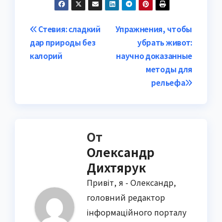
Навигация
Стевия: сладкий
Упражнения, чтобы
дар природы без
убрать живот:
по
калорий
научно доказанные
записям
методы для
рельефа
От
Олександр
Дихтярук
Привіт, я - Олександр,
головний редактор
інформаційного порталу