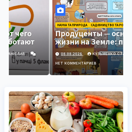
НАУКА ТА ПРИРОДА
САДІВНИЦТВО ТА РОСЛИНИ
Продуценты — основа
жизни на Земле: полный
гид
08.08.2026
КУЗЬМЕНКО СТАНІСЛАВ
НЕТ КОММЕНТАРИЕВ
Н