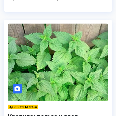
ЗДОРОВ’Я ТА КРАСА
Кропива: польза и вред —