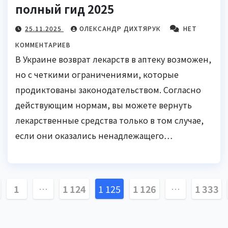
полный гид 2025
25.11.2025
ОЛЕКСАНДР ДИХТЯРУК
НЕТ
КОММЕНТАРИЕВ
В Украине возврат лекарств в аптеку возможен,
но с четкими ограничениями, которые
продиктованы законодательством. Согласно
действующим нормам, вы можете вернуть
лекарственные средства только в том случае,
если они оказались ненадлежащего…
гинация
1
…
1 124
1 125
1 126
…
1 333
писей