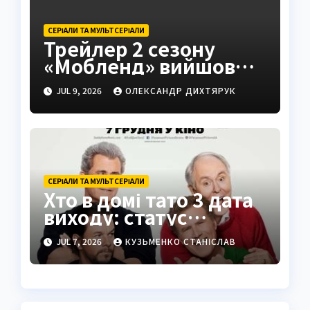
СЕРІАЛИ ТА МУЛЬТСЕРІАЛИ
Трейлер 2 сезону
«Мобленд» вийшов
попри чутки про Гарді
JUL 9, 2026
ОЛЕКСАНДР ДИХТЯРУК
СЕРІАЛИ ТА МУЛЬТСЕРІАЛИ
Хто в домі тато 3 дата
виходу: статус
проєкту у 2026 році
JUL 7, 2026
КУЗЬМЕНКО СТАНІСЛАВ