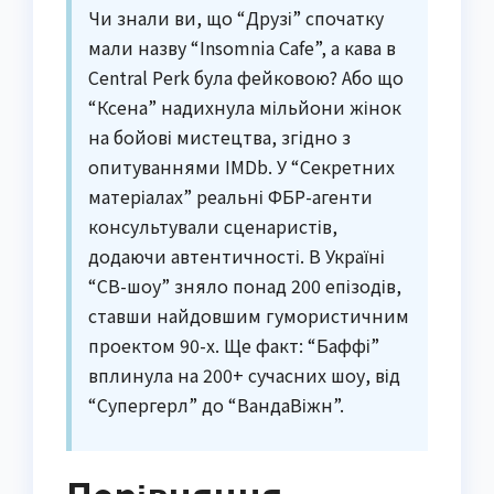
Чи знали ви, що “Друзі” спочатку
мали назву “Insomnia Cafe”, а кава в
Central Perk була фейковою? Або що
“Ксена” надихнула мільйони жінок
на бойові мистецтва, згідно з
опитуваннями IMDb. У “Секретних
матеріалах” реальні ФБР-агенти
консультували сценаристів,
додаючи автентичності. В Україні
“СВ-шоу” зняло понад 200 епізодів,
ставши найдовшим гумористичним
проектом 90-х. Ще факт: “Баффі”
вплинула на 200+ сучасних шоу, від
“Супергерл” до “ВандаВіжн”.