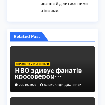
знання й ділитися ними
з іншими.
Related Post
СЕРІАЛИ ТА МУЛЬТСЕРІАЛИ
HBO здивує фанатів
кросовером
«Завдання» та «Мейр
JUL 10, 2026
ОЛЕКСАНДР ДИХТЯРУК
з Істтауна»