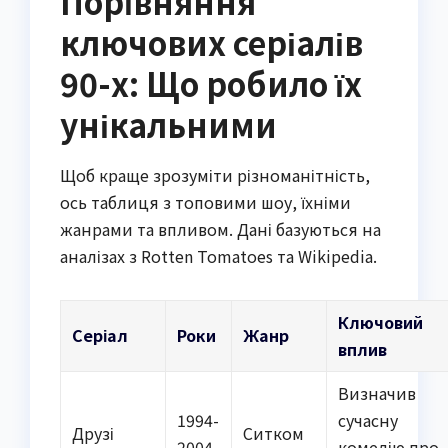
Порівняння
ключових серіалів
90-х: Що робило їх
унікальними
Щоб краще зрозуміти різноманітність,
ось таблиця з топовими шоу, їхніми
жанрами та впливом. Дані базуються на
аналізах з Rotten Tomatoes та Wikipedia.
Ключовий
Серіал
Роки
Жанр
вплив
Визначив
1994-
сучасну
Друзі
Ситком
2004
комедію про