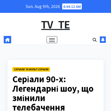
Skip
Sun. Aug 9th, 2026
4:44:13 AM
to
content
TV_TE
СЕРІАЛИ ТА МУЛЬТСЕРІАЛИ
Серіали 90-х:
Легендарні шоу, що
змінили
телебачення