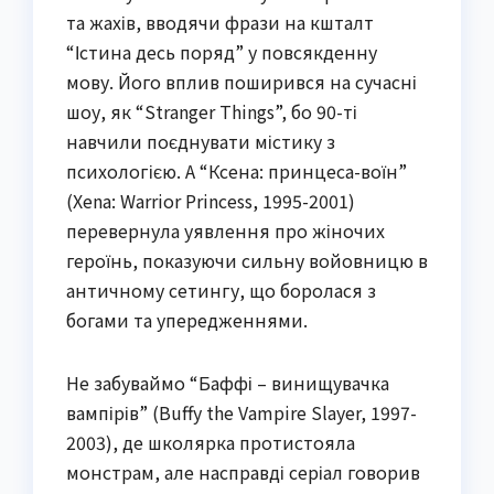
та жахів, вводячи фрази на кшталт
“Істина десь поряд” у повсякденну
мову. Його вплив поширився на сучасні
шоу, як “Stranger Things”, бо 90-ті
навчили поєднувати містику з
психологією. А “Ксена: принцеса-воїн”
(Xena: Warrior Princess, 1995-2001)
перевернула уявлення про жіночих
героїнь, показуючи сильну войовницю в
античному сетингу, що боролася з
богами та упередженнями.
Не забуваймо “Баффі – винищувачка
вампірів” (Buffy the Vampire Slayer, 1997-
2003), де школярка протистояла
монстрам, але насправді серіал говорив