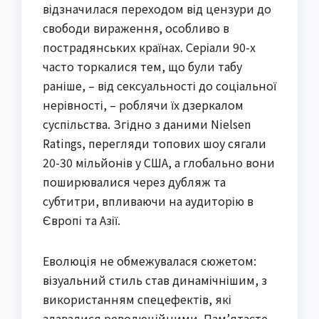
відзначилася переходом від цензури до
свободи вираження, особливо в
пострадянських країнах. Серіали 90-х
часто торкалися тем, що були табу
раніше, – від сексуальності до соціальної
нерівності, – роблячи їх дзеркалом
суспільства. Згідно з даними Nielsen
Ratings, перегляди топових шоу сягали
20-30 мільйонів у США, а глобально вони
поширювалися через дубляж та
субтитри, впливаючи на аудиторію в
Європі та Азії.
Еволюція не обмежувалася сюжетом:
візуальний стиль став динамічнішим, з
використанням спецефектів, які
здавалися революційними. Пам’ятаєте,