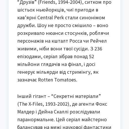
“Друзів” (Friends, 1994-2004), ситком про
шістьох ньюйоркців, чиї пригоди в
кав’ярні Central Perk стали синонімом
дружби. Шоу не просто смішило – воно
розкривало нюанси стосунків, роблячи
персонажів на кшталт Росса чи Рейчел
живими, ніби вони твої сусіди. З 236
епізодами, серіал зібрав понад 52
мільйони глядачів на фінал, і досі
генерує мільярди від стримінгу, як
зазначає Rotten Tomatoes.
Інший гігант – “Секретні матеріали”
(The X-Files, 1993-2002), де агенти Фокс
Малдер і Дейна Скаллі розслідували
паранормальне. Цей серіал майстерно
балансував на межі наукової фантастики