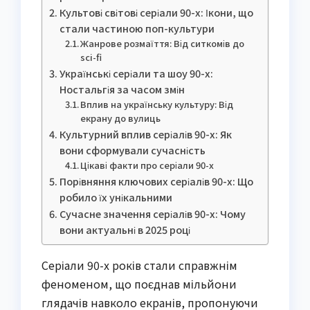
Культові світові серіали 90-х: Ікони, що
стали частиною поп-культури
Жанрове розмаїття: Від ситкомів до
sci-fi
Українські серіали та шоу 90-х:
Ностальгія за часом змін
Вплив на українську культуру: Від
екрану до вулиць
Культурний вплив серіалів 90-х: Як
вони сформували сучасність
Цікаві факти про серіали 90-х
Порівняння ключових серіалів 90-х: Що
робило їх унікальними
Сучасне значення серіалів 90-х: Чому
вони актуальні в 2025 році
Серіали 90-х років стали справжнім
феноменом, що поєднав мільйони
глядачів навколо екранів, пропонуючи