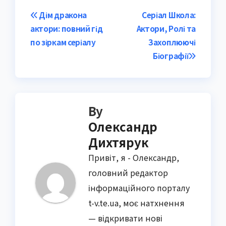
Post
Дім дракона
Серіал Школа:
актори: повний гід
Актори, Ролі та
navigation
по зіркам серіалу
Захоплюючі
Біографії
By
Олександр
Дихтярук
Привіт, я - Олександр,
головний редактор
інформаційного порталу
t-v.te.ua, моє натхнення
— відкривати нові