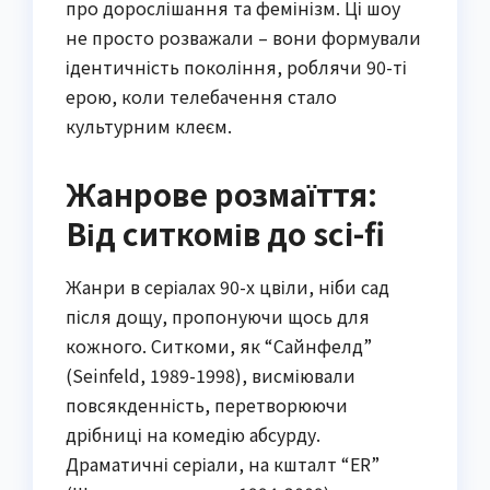
про дорослішання та фемінізм. Ці шоу
не просто розважали – вони формували
ідентичність покоління, роблячи 90-ті
ерою, коли телебачення стало
культурним клеєм.
Жанрове розмаїття:
Від ситкомів до sci-fi
Жанри в серіалах 90-х цвіли, ніби сад
після дощу, пропонуючи щось для
кожного. Ситкоми, як “Сайнфелд”
(Seinfeld, 1989-1998), висміювали
повсякденність, перетворюючи
дрібниці на комедію абсурду.
Драматичні серіали, на кшталт “ER”