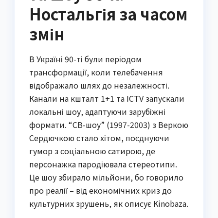
Ностальгія за часом
змін
В Україні 90-ті були періодом
трансформації, коли телебачення
відображало шлях до незалежності.
Канали на кшталт 1+1 та ICTV запускали
локальні шоу, адаптуючи зарубіжні
формати. “СВ-шоу” (1997-2003) з Веркою
Сердючкою стало хітом, поєднуючи
гумор з соціальною сатирою, де
персонажка пародіювала стереотипи.
Це шоу збирало мільйони, бо говорило
про реалії – від економічних криз до
культурних зрушень, як описує Kinobaza.