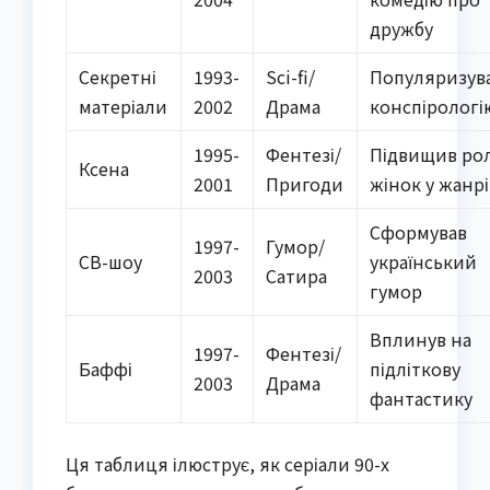
дружбу
Секретні
1993-
Sci-fi/
Популяризув
матеріали
2002
Драма
конспірологі
1995-
Фентезі/
Підвищив ро
Ксена
2001
Пригоди
жінок у жанрі
Сформував
1997-
Гумор/
СВ-шоу
український
2003
Сатира
гумор
Вплинув на
1997-
Фентезі/
Баффі
підліткову
2003
Драма
фантастику
Ця таблиця ілюструє, як серіали 90-х