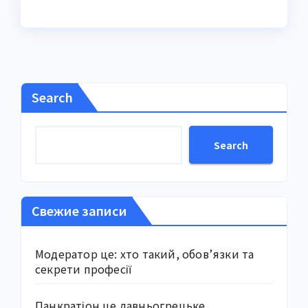
Search
Search
Свежие записи
Модератор це: хто такий, обов’язки та
секрети професії
Панкратіон це давньогрецьке