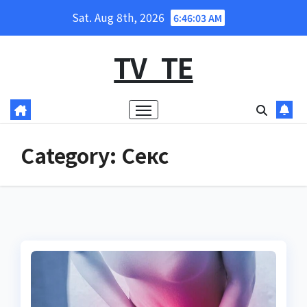
Skip
Sat. Aug 8th, 2026
6:46:04 AM
to
content
TV_TE
Category:
Секс