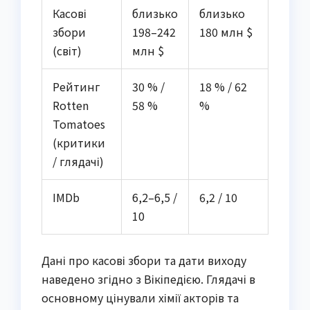
Касові
близько
близько
збори
198–242
180 млн $
(світ)
млн $
Рейтинг
30 % /
18 % / 62
Rotten
58 %
%
Tomatoes
(критики
/ глядачі)
IMDb
6,2–6,5 /
6,2 / 10
10
Дані про касові збори та дати виходу
наведено згідно з Вікіпедією. Глядачі в
основному цінували хімії акторів та