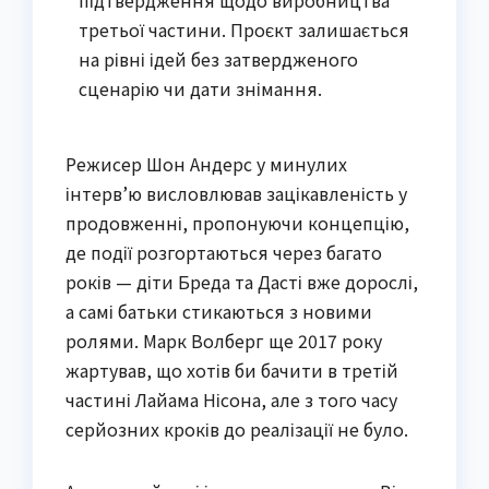
третьої частини. Проєкт залишається
на рівні ідей без затвердженого
сценарію чи дати знімання.
Режисер Шон Андерс у минулих
інтерв’ю висловлював зацікавленість у
продовженні, пропонуючи концепцію,
де події розгортаються через багато
років — діти Бреда та Дасті вже дорослі,
а самі батьки стикаються з новими
ролями. Марк Волберг ще 2017 року
жартував, що хотів би бачити в третій
частині Лайама Нісона, але з того часу
серйозних кроків до реалізації не було.