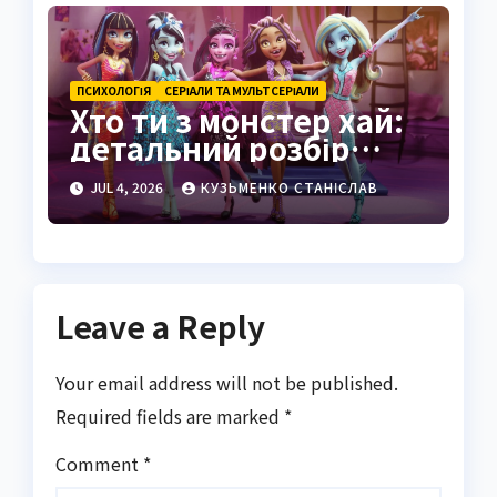
ПСИХОЛОГІЯ
СЕРІАЛИ ТА МУЛЬТСЕРІАЛИ
Хто ти з монстер хай:
детальний розбір
персонажів та шлях
JUL 4, 2026
КУЗЬМЕНКО СТАНІСЛАВ
до самопізнання
Leave a Reply
Your email address will not be published.
Required fields are marked
*
Comment
*