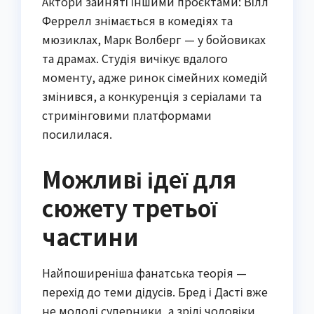
Актори зайняті іншими проєктами: Вілл
Феррелл знімається в комедіях та
мюзиклах, Марк Волберг — у бойовиках
та драмах. Студія вичікує вдалого
моменту, адже ринок сімейних комедій
змінився, а конкуренція з серіалами та
стримінговими платформами
посилилася.
Можливі ідеї для
сюжету третьої
частини
Найпоширеніша фанатська теорія —
перехід до теми дідусів. Бред і Дасті вже
не молоді суперники, а зрілі чоловіки,