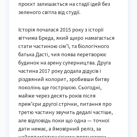
проєкт залишається на стадії ідей без
зеленого світла від студії.
Історія почалася 2015 року з історії
вітчима Бреда, який щиро намагається
стати частиною сім’ї, та біологічного
батька Дасті, чия поява перетворює
будинок на арену суперництва. Друга
частина 2017 року додала дідусів і
різдвяний колорит, зробивши битву
поколінь ще гострішою. Сьогодні,
майже через десять років після
прем’єри другої стрічки, питання про
третю частину звучить дедалі частіше,
але відповідь поки що одна — точної
дати немає, а ймовірний реліз, за
найоптимістичнішими прогнозами,