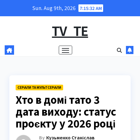
Skip
Sun. Aug 9th, 2026
7:15:33 AM
to
content
TV_TE
СЕРІАЛИ ТА МУЛЬТСЕРІАЛИ
Хто в домі тато 3
дата виходу: статус
проєкту у 2026 році
By
Кузьменко Станіслав