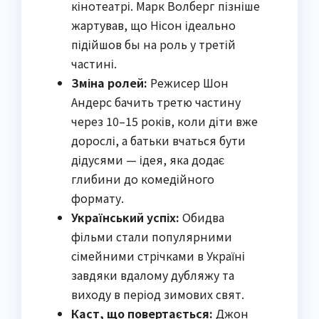
кінотеатрі. Марк Волберг пізніше
жартував, що Нісон ідеально
підійшов бы на роль у третій
частині.
Зміна ролей:
Режисер Шон
Андерс бачить третю частину
через 10–15 років, коли діти вже
дорослі, а батьки вчаться бути
дідусями — ідея, яка додає
глибини до комедійного
формату.
Український успіх:
Обидва
фільми стали популярними
сімейними стрічками в Україні
завдяки вдалому дубляжу та
виходу в період зимових свят.
Каст, що повертається:
Джон