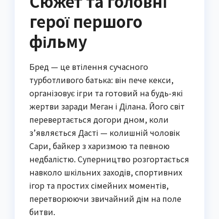
Сюжет та головні
герої першого
фільму
Бред — це втілення сучасного
турботливого батька: він пече кекси,
організовує ігри та готовий на будь-які
жертви заради Меган і Ділана. Його світ
перевертається догори дном, коли
з’являється Дасті — колишній чоловік
Сари, байкер з харизмою та певною
недбалістю. Суперництво розгортається
навколо шкільних заходів, спортивних
ігор та простих сімейних моментів,
перетворюючи звичайний дім на поле
битви.