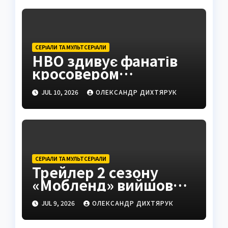
СЕРІАЛИ ТА МУЛЬТСЕРІАЛИ
HBO здивує фанатів
кросовером
«Завдання» та «Мейр
JUL 10, 2026
ОЛЕКСАНДР ДИХТЯРУК
з Істтауна»
СЕРІАЛИ ТА МУЛЬТСЕРІАЛИ
Трейлер 2 сезону
«Мобленд» вийшов
попри чутки про Гарді
JUL 9, 2026
ОЛЕКСАНДР ДИХТЯРУК