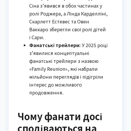
Сіна з’явився в обох частинах у
ролі Роджера, а Лінда Карделліні,
Скарлетт Естевес та Овен
Ваккаро зберегли свої ролі дітей
і Сари.
Фанатські трейлери:
У 2025 році
з’явилися концептуальні
фанатські трейлери з назвою
«Family Reunion», які набрали
мільйони переглядів і підігріли
інтерес до можливого
продовження.
Чому фанати досі
сподіваються на