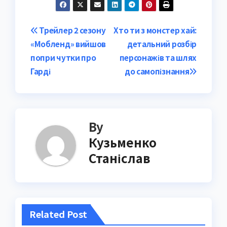
Post
Трейлер 2 сезону
Хто ти з монстер хай:
«Мобленд» вийшов
детальний розбір
navigation
попри чутки про
персонажів та шлях
Гарді
до самопізнання
By
Кузьменко
Станіслав
Related Post