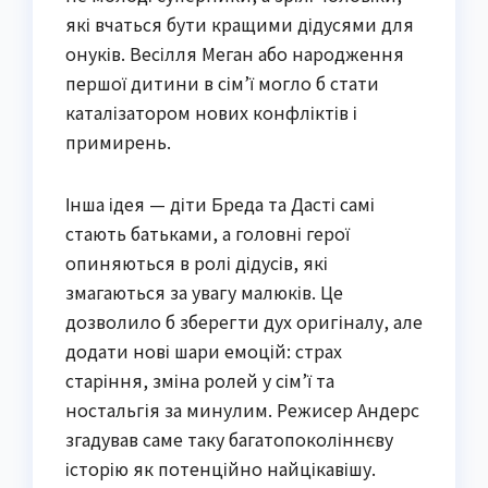
які вчаться бути кращими дідусями для
онуків. Весілля Меган або народження
першої дитини в сім’ї могло б стати
каталізатором нових конфліктів і
примирень.
Інша ідея — діти Бреда та Дасті самі
стають батьками, а головні герої
опиняються в ролі дідусів, які
змагаються за увагу малюків. Це
дозволило б зберегти дух оригіналу, але
додати нові шари емоцій: страх
старіння, зміна ролей у сім’ї та
ностальгія за минулим. Режисер Андерс
згадував саме таку багатопоколіннєву
історію як потенційно найцікавішу.