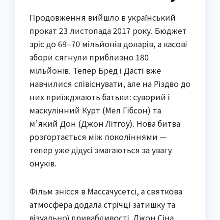
Продовження вийшло в український
прокат 23 листопада 2017 року. Бюджет
зріс до 69–70 мільйонів доларів, а касові
збори сягнули приблизно 180
мільйонів. Тепер Бред і Дасті вже
навчилися співіснувати, але на Різдво до
них приїжджають батьки: суворий і
маскулінний Курт (Мел Гібсон) та
м’який Дон (Джон Літгоу). Нова битва
розгортається між поколіннями —
тепер уже дідусі змагаються за увагу
онуків.
Фільм знісся в Массачусетсі, а святкова
атмосфера додала стрічці затишку та
візуальної привабливості. Джон Сіна