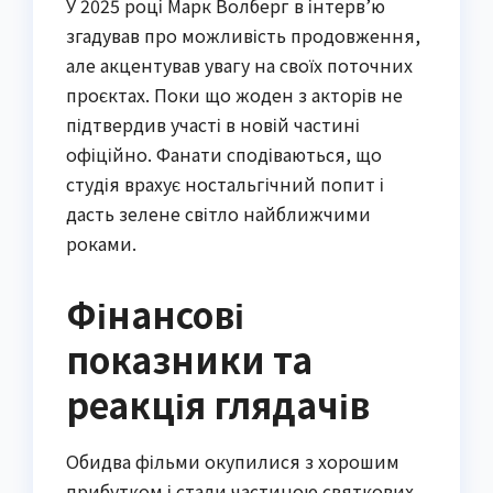
У 2025 році Марк Волберг в інтерв’ю
згадував про можливість продовження,
але акцентував увагу на своїх поточних
проєктах. Поки що жоден з акторів не
підтвердив участі в новій частині
офіційно. Фанати сподіваються, що
студія врахує ностальгічний попит і
дасть зелене світло найближчими
роками.
Фінансові
показники та
реакція глядачів
Обидва фільми окупилися з хорошим
прибутком і стали частиною святкових