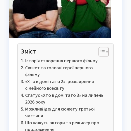
Зміст
Історія створення першого фільму
Сюжет та головні герої першого
фільму
«Хто в домі тато 2»: розширення
сімейного всесвіту
Статус «Хто в домі тато 3» на липень
2026 року
Можливі ідеї для сюжету третьої
частини
Що кажуть актори та режисер про
продовження