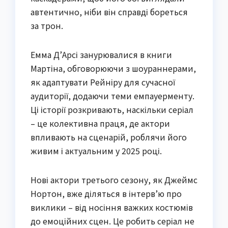
автентично, ніби він справді бореться
за трон.
Емма Д’Арсі занурювалися в книги
Мартіна, обговорюючи з шоураннерами,
як адаптувати Рейніру для сучасної
аудиторії, додаючи теми емпауерменту.
Ці історії розкривають, наскільки серіал
– це колективна праця, де актори
впливають на сценарій, роблячи його
живим і актуальним у 2025 році.
Нові актори третього сезону, як Джеймс
Нортон, вже діляться в інтерв’ю про
виклики – від носіння важких костюмів
до емоційних сцен. Це робить серіал не