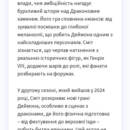
влади, чия амбіційність нагадує
бурхливий шторм над Драконовим
каменем. Його гра сповнена нюансів: від
зухвалої посмішки до глибокої
меланхолії, що робить Деймона одним з
найскладніших персонажів. Сміт
зізнається, що черпав натхнення з
реальних історичних фігур, як Генріх
VIII, додаючи шарів до ролі, які фанати
розбирають на форумах.
У другому сезоні, який вийшов у 2024
році, Сміт розкриває нові грані
Деймона, особливо в сценах з
драконами, де його фізична підготовка
– від фехтування до верхової їзди –
робить битви епічними. Цей актор не