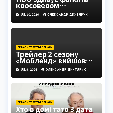
кросовером
«Завдання» та «Мейр
JUL 10, 2026
ОЛЕКСАНДР ДИХТЯРУК
з Істтауна»
СЕРІАЛИ ТА МУЛЬТСЕРІАЛИ
Трейлер 2 сезону
«Мобленд» вийшов
попри чутки про Гарді
JUL 9, 2026
ОЛЕКСАНДР ДИХТЯРУК
СЕРІАЛИ ТА МУЛЬТСЕРІАЛИ
Хто в домі тато 3 дата