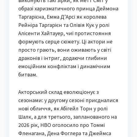
виконують такі зірки, як Метт Сміт у
образі харизматичного принца Деймона
Таргарієна, Емма Д’Арсі як королева
Рейніра Таргарієн та Олівія Кук у ролі
Алісенти Хайтауер, чиї протистояння
формують серце сюжету. Ці актори не
просто грають, вони оживають у світі
драконів і інтриг, додаючи глибини
емоційним конфліктам і динамічним
битвам.
Акторський склад еволюціонує з
сезонами: у другому сезоні приєдналися
нові обличчя, як Абігейл Торн у ролі
Шалк, а для третього, запланованого на
2026 рік, HBO оголосило про Томмі
Фленагана, Дена Фоглера та Джеймса