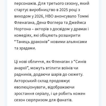
персонажів. Для третього сезону, який
стартує виробництво в 2025 році з
виходом у 2026, HBO анонсувало Томмі
Фленагана, Дена Фоглера та Джеймса
Нортона – акторів з досвідом у драмах і
комедіях, які обіцяють розширити
“Танець драконів” новими альянсами
та зрадами.
Ці нові обличчя, як Фленаган з “Синів
анархії”, можуть втілити воїнів чи
радників, додаючи шарів до сюжету.
Акторський склад продовжує
еволюціонувати, відображаючи
зростання серіалу, і це робить кожен
сезон сюрпризом для фанатів.