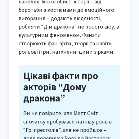
панелях. Їхні особисті історії – від
боротьби з костюмами до емоційного
вигорання – додають людяності,
роблячи “Дім дракона” не просто шоу, а
культурним феноменом. Фанати
створюють фан-арти, теорії та навіть
рольові ігри, натхненні цими зірками.
Цікаві факти про
акторів “Дому
дракона”
Ви не повірите, але Метт Сміт
спочатку пробувався на іншу роль в
“Грі престолів”, але не пройшов –
доля повернула його до Вестеросу