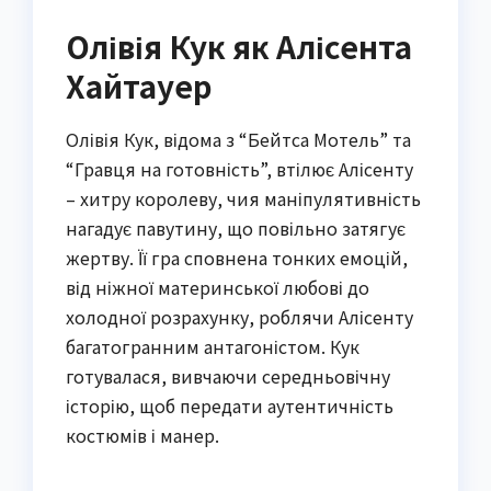
Олівія Кук як Алісента
Хайтауер
Олівія Кук, відома з “Бейтса Мотель” та
“Гравця на готовність”, втілює Алісенту
– хитру королеву, чия маніпулятивність
нагадує павутину, що повільно затягує
жертву. Її гра сповнена тонких емоцій,
від ніжної материнської любові до
холодної розрахунку, роблячи Алісенту
багатогранним антагоністом. Кук
готувалася, вивчаючи середньовічну
історію, щоб передати аутентичність
костюмів і манер.