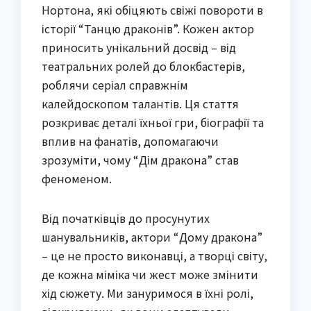
Нортона, які обіцяють свіжі повороти в
історії “Танцю драконів”. Кожен актор
приносить унікальний досвід – від
театральних ролей до блокбастерів,
роблячи серіал справжнім
калейдоскопом талантів. Ця стаття
розкриває деталі їхньої гри, біографії та
вплив на фанатів, допомагаючи
зрозуміти, чому “Дім дракона” став
феноменом.
Від початківців до просунутих
шанувальників, актори “Дому дракона”
– це не просто виконавці, а творці світу,
де кожна міміка чи жест може змінити
хід сюжету. Ми зануримося в їхні ролі,