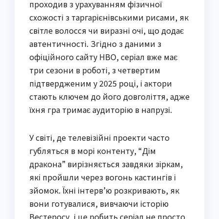
проходив з урахуванням фізичної
схожості з таргарієнівськими рисами, як
світле волосся чи виразні очі, що додає
автентичності. Згідно з даними з
офіційного сайту HBO, серіал вже має
три сезони в роботі, з четвертим
підтвердженим у 2025 році, і актори
стають ключем до його довголіття, адже
їхня гра тримає аудиторію в напрузі.
У світі, де телевізійні проекти часто
губляться в морі контенту, “Дім
дракона” вирізняється завдяки зіркам,
які пройшли через вогонь кастингів і
зйомок. Їхні інтерв’ю розкривають, як
вони готувалися, вивчаючи історію
Вестеросу, і це робить серіал не просто