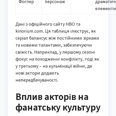
Фоглер
персонаж
драматич
елемент
Дані з офіційного сайту HBO та
kinorium.com. Ця таблиця ілюструє, як
серіал балансує між постійними зірками
та новими талантами, забезпечуючи
свіжість. Наприклад, у першому сезоні
фокус на походженні конфлікту, тоді як
у третьому – на кульмінації війни, де
нові актори додають
непередбачуваності.
Вплив акторів на
фанатську культуру