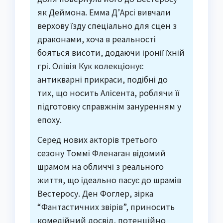
як Деймона. Емма Д’Арсі вивчали
верхову їзду спеціально для сцен з
драконами, хоча в реальності
бояться висоти, додаючи іронії їхній
грі. Олівія Кук колекціонує
антикварні прикраси, подібні до
тих, що носить Алісента, роблячи її
підготовку справжнім зануренням у
епоху.
Серед нових акторів третього
сезону Томмі Фленаган відомий
шрамом на обличчі з реального
життя, що ідеально пасує до шрамів
Вестеросу. Ден Фоглер, зірка
“Фантастичних звірів”, приносить
комедійний досвід, потенційно