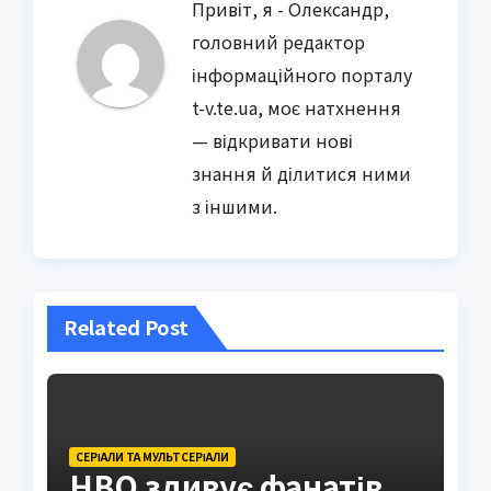
Привіт, я - Олександр,
головний редактор
інформаційного порталу
t-v.te.ua, моє натхнення
— відкривати нові
знання й ділитися ними
з іншими.
Related Post
СЕРІАЛИ ТА МУЛЬТСЕРІАЛИ
HBO здивує фанатів