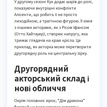
У другому сезоні Кук додає шарів до ролі,
показуючи внутрішні конфлікти
Алісенти, що робить її не просто
лиходійкою, а трагічною фігурою. Її хімія
з іншими акторами, як з Рісом Іфансом
(Отто Хайтауер), створює напругу, яка
тримає глядачів на краю крісла. Це
приклад, як акторка може перетворити
другорядну роль на центральну зірку.
Другорядний
акторський склад і
нові обличчя
Окрім головних зірок, “Дім дракона”
багатий на талановитих акторів у