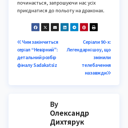
починається, запрошуючи нас усіх
приєднатися до польоту на драконах.
Post
Чим закінчиться
Серіали 90-х:
серіал “Невірний”:
Легендарні шоу, що
navigation
детальний розбір
змінили
фіналу Sadakatsiz
телебачення
назавжди
By
Олександр
Дихтярук