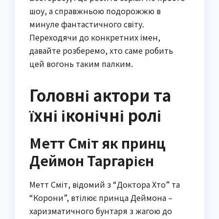
шоу, а справжньою подорожжю в
минуле фантастичного світу.
Переходячи до конкретних імен,
давайте розберемо, хто саме робить
цей вогонь таким палким.
Головні актори та
їхні іконічні ролі
Метт Сміт як принц
Деймон Таргарієн
Метт Сміт, відомий з “Доктора Хто” та
“Корони”, втілює принца Деймона –
харизматичного бунтаря з жагою до