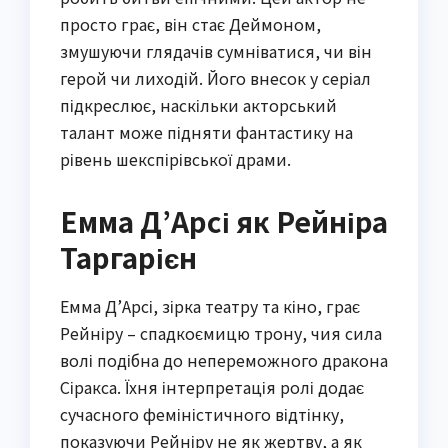
просто грає, він стає Деймоном,
змушуючи глядачів сумніватися, чи він
герой чи лиходій. Його внесок у серіал
підкреслює, наскільки акторський
талант може підняти фантастику на
рівень шекспірівської драми.
Емма Д’Арсі як Рейніра
Таргарієн
Емма Д’Арсі, зірка театру та кіно, грає
Рейніру – спадкоємицю трону, чия сила
волі подібна до непереможного дракона
Сіракса. Їхня інтерпретація ролі додає
сучасного феміністичного відтінку,
показуючи Рейніру не як жертву, а як