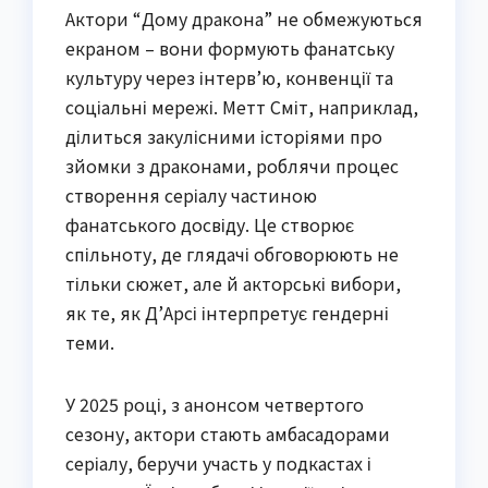
Актори “Дому дракона” не обмежуються
екраном – вони формують фанатську
культуру через інтерв’ю, конвенції та
соціальні мережі. Метт Сміт, наприклад,
ділиться закулісними історіями про
зйомки з драконами, роблячи процес
створення серіалу частиною
фанатського досвіду. Це створює
спільноту, де глядачі обговорюють не
тільки сюжет, але й акторські вибори,
як те, як Д’Арсі інтерпретує гендерні
теми.
У 2025 році, з анонсом четвертого
сезону, актори стають амбасадорами
серіалу, беручи участь у подкастах і