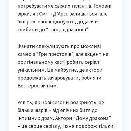
потребуватиме свіжих талантів. Головні
зірки, як Сміт і Д’Арсі, залишаться, але
їхні ролі еволюціонують, додаючи
глибини до “Танцю драконів”.
Фанати спекулирують про можливі
камео з “Гри престолів”, але акцент на
оригінальному касті робить серіал
унікальним. Це майбутнє, де актори
продовжать зачаровувати, роблячи
Вестерос вічним.
Уявіть, як нові сезони розкриють ще
більше шарів – від епічних битв до
інтимних драм. Актори “Дому дракона”
– це серце серіалу, і їхня подорож тільки