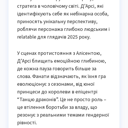
стратега в чоловічому світі. Д’Арсі, які
ідентифікують себе як небінарна особа,
приносять унікальну перспективу,
роблячи персонажа глибоко людським і
relatable для глядачів 2025 року.
У сценах протистояння з Алісентою,
Д’Арсі блищить емоційною глибиною,
де кожна пауза говорить більше за
слова. Фанати відзначають, як їхня гра
еволюціонує з сезонами, від юної
принцеси до королеви в епіцентрі
“Танцю драконів”. Це не просто роль –
це втілення боротьби за владу, що
резонує з реальними темами гендерної
рівності.