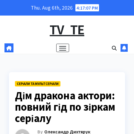
Skip
Thu. Aug 6th, 2026
4:17:08 PM
to
content
TV_TE
СЕРІАЛИ ТА МУЛЬТСЕРІАЛИ
Дім дракона актори:
повний гід по зіркам
серіалу
By
Олександр Дихтярук