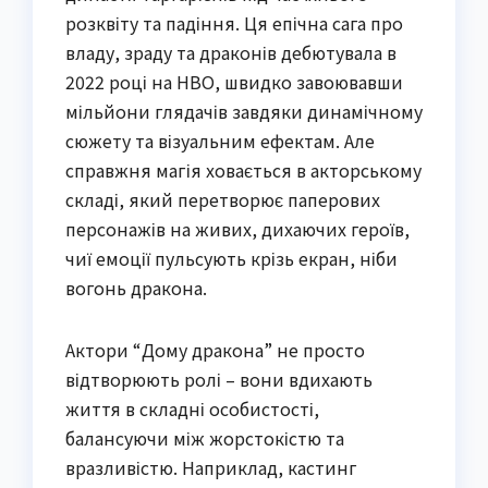
розквіту та падіння. Ця епічна сага про
владу, зраду та драконів дебютувала в
2022 році на HBO, швидко завоювавши
мільйони глядачів завдяки динамічному
сюжету та візуальним ефектам. Але
справжня магія ховається в акторському
складі, який перетворює паперових
персонажів на живих, дихаючих героїв,
чиї емоції пульсують крізь екран, ніби
вогонь дракона.
Актори “Дому дракона” не просто
відтворюють ролі – вони вдихають
життя в складні особистості,
балансуючи між жорстокістю та
вразливістю. Наприклад, кастинг