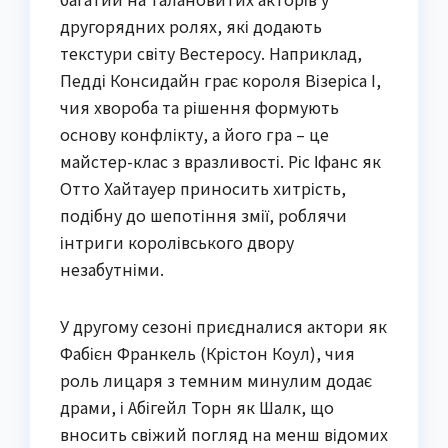
другорядних ролях, які додають
текстури світу Вестеросу. Наприклад,
Педді Консидайн грає короля Візеріса I,
чия хвороба та рішення формують
основу конфлікту, а його гра – це
майстер-клас з вразливості. Ріс Іфанс як
Отто Хайтауер приносить хитрість,
подібну до шепотіння змії, роблячи
інтриги королівського двору
незабутніми.
У другому сезоні приєдналися актори як
Фабієн Франкель (Крістон Коул), чия
роль лицаря з темним минулим додає
драми, і Абігейл Торн як Шалк, що
вносить свіжий погляд на менш відомих