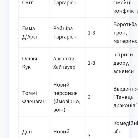
Сміт
Таргарієн
сімейні
конфлікт
Боротьба 
Емма
Рейніра
1-3
трон,
Д’Арсі
Таргарієн
материнс
Інтриги
Олівія
Алісента
1-3
двору,
Кук
Хайтауер
альянси
Новий
Введення
Томмі
персонаж
3
“Танець
Фленаган
(ймовірно,
драконів”
воїн)
Комедійн
Ден
Новий
або
3