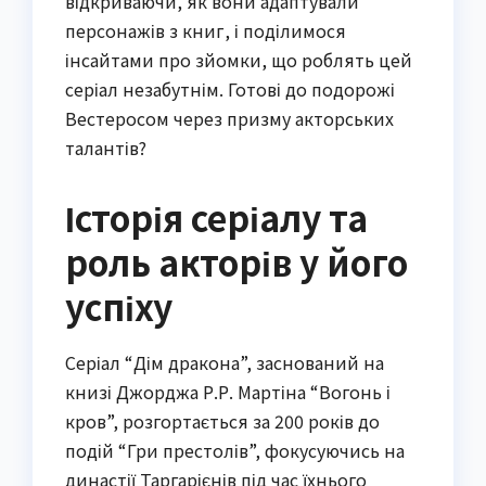
відкриваючи, як вони адаптували
персонажів з книг, і поділимося
інсайтами про зйомки, що роблять цей
серіал незабутнім. Готові до подорожі
Вестеросом через призму акторських
талантів?
Історія серіалу та
роль акторів у його
успіху
Серіал “Дім дракона”, заснований на
книзі Джорджа Р.Р. Мартіна “Вогонь і
кров”, розгортається за 200 років до
подій “Гри престолів”, фокусуючись на
династії Таргарієнів під час їхнього