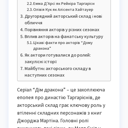
Емма Д’Арсі як Рейніра Таргарієн
Олівія Кук як Алісента Хайтауер
Другорядний акторський склад і нові
обличчя
Порівняння акторів у різних сезонах
Вплив акторів на фанатську культуру
Цікаві факти про акторів “Дому
дракона”
Як актори готувалися до ролей:
закулісні історії
Майбутнє акторського складу в
наступних сезонах
Серіал “Дім дракона” – це захоплююча
епопея про династію Таргарієнів, де
акторський склад грає ключову роль у
втіленні складних персонажів з книг
Джорджа Мартіна. Головні ролі