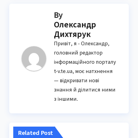
By
Олександр
Дихтярук
Привіт, я - Олександр,
головний редактор
інформаційного порталу
t-v.te.ua, моє натхнення
— відкривати нові
знання й ділитися ними
з іншими.
Related Post