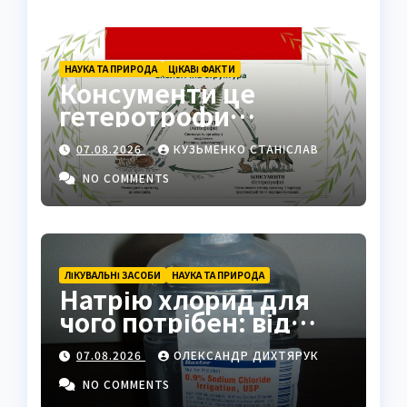
НАУКА ТА ПРИРОДА
ЦІКАВІ ФАКТИ
Консументи це
гетеротрофи
екосистеми
07.08.2026
КУЗЬМЕНКО СТАНІСЛАВ
NO COMMENTS
ЛІКУВАЛЬНІ ЗАСОБИ
НАУКА ТА ПРИРОДА
Натрію хлорид для
чого потрібен: від
фізрозчину до
07.08.2026
ОЛЕКСАНДР ДИХТЯРУК
промисловості
NO COMMENTS