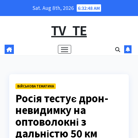
Skip
Sat. Aug 8th, 2026
6:32:49 AM
to
content
TV_TE
ВІЙСЬКОВА ТЕМАТИКА
Росія тестує дрон-
невидимку на
оптоволокні з
дальністю 50 км