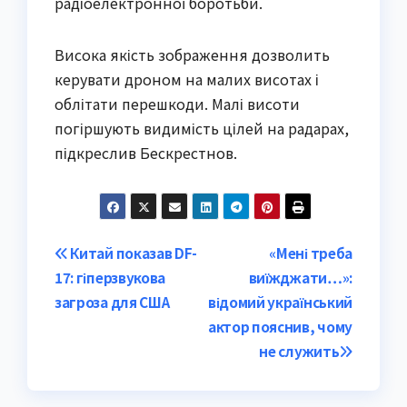
радіоелектронної боротьби.
Висока якість зображення дозволить
керувати дроном на малих висотах і
облітати перешкоди. Малі висоти
погіршують видимість цілей на радарах,
підкреслив Бескрестнов.
Post
Китай показав DF-
«Мені треба
17: гіперзвукова
виїжджати…»:
navigation
загроза для США
відомий український
актор пояснив, чому
не служить