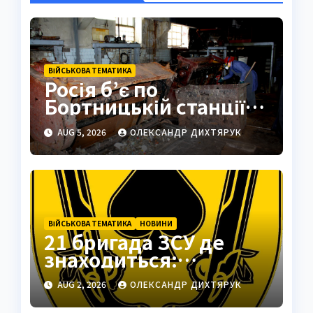
ВІЙСЬКОВА ТЕМАТИКА
Росія б’є по
Бортницькій станції:
експерт попередив
AUG 5, 2026
ОЛЕКСАНДР ДИХТЯРУК
про катастрофу
ВІЙСЬКОВА ТЕМАТИКА
НОВИНИ
21 бригада ЗСУ де
знаходиться:
Подільськ як
AUG 2, 2026
ОЛЕКСАНДР ДИХТЯРУК
стратегічний центр