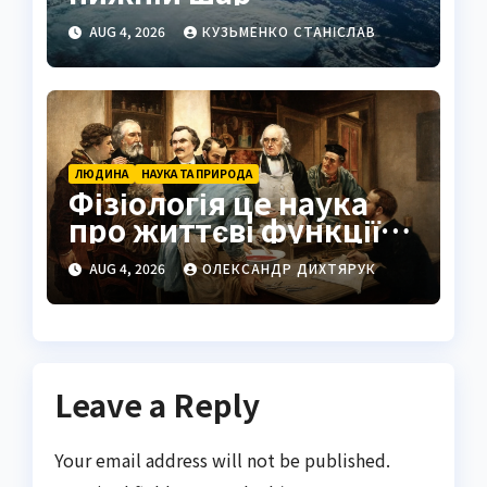
атмосфери Землі
AUG 4, 2026
КУЗЬМЕНКО СТАНІСЛАВ
ЛЮДИНА
НАУКА ТА ПРИРОДА
Фізіологія це наука
про життєві функції
організму
AUG 4, 2026
ОЛЕКСАНДР ДИХТЯРУК
Leave a Reply
Your email address will not be published.