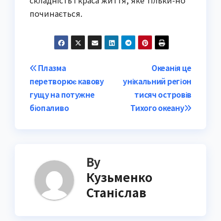
складність і краса життя, яке тільки-но
починається.
Post
Плазма
Океанія це
перетворює кавову
унікальний регіон
navigation
гущу на потужне
тисяч островів
біопаливо
Тихого океану
By
Кузьменко
Станіслав