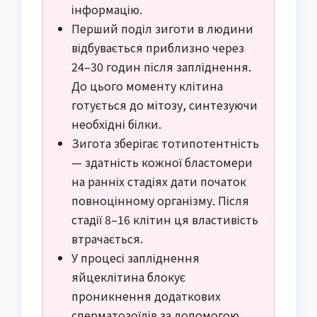
інформацію.
Перший поділ зиготи в людини
відбувається приблизно через
24–30 годин після запліднення.
До цього моменту клітина
готується до мітозу, синтезуючи
необхідні білки.
Зигота зберігає тотипотентність
— здатність кожної бластомери
на ранніх стадіях дати початок
повноцінному організму. Після
стадії 8–16 клітин ця властивість
втрачається.
У процесі запліднення
яйцеклітина блокує
проникнення додаткових
сперматозоїдів за допомогою