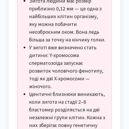
Зигота людини має розмір
приблизно 0,12 мм — це одна з
найбільших клітин організму,
яку можна побачити
неозброєним оком. Вона ледь
більша за точку на кінчику голки.
У зиготі вже визначено стать
дитини: Y-хромосома
сперматозоїда запускає
розвиток чоловічого фенотипу,
тоді як дві X-хромосоми —
жіночого.
Ідентичні близнюки виникають,
коли зигота на стадії 2–8
бластомер розділяється на дві
незалежні групи клітин. Кожна з
них зберігає повну генетичну