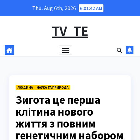
Skip
Thu. Aug 6th, 2026
6:01:43 AM
to
content
TV_TE
ЛЮДИНА
НАУКА ТА ПРИРОДА
Зигота це перша
клітина нового
життя з повним
генетичним набором