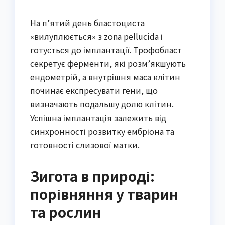
На п’ятий день бластоциста
«вилуплюється» з zona pellucida і
готується до імплантації. Трофобласт
секретує ферменти, які розм’якшують
ендометрій, а внутрішня маса клітин
починає експресувати гени, що
визначають подальшу долю клітин.
Успішна імплантація залежить від
синхронності розвитку ембріона та
готовності слизової матки.
Зигота в природі:
порівняння у тварин
та рослин