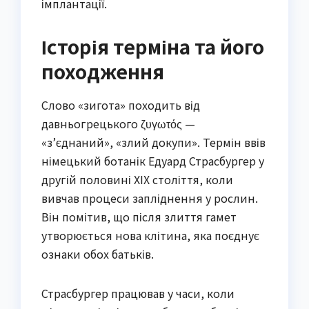
імплантації.
Історія терміна та його
походження
Слово «зигота» походить від
давньогрецького ζυγωτός —
«з’єднаний», «злий докупи». Термін ввів
німецький ботанік Едуард Страсбургер у
другій половині XIX століття, коли
вивчав процеси запліднення у рослин.
Він помітив, що після злиття гамет
утворюється нова клітина, яка поєднує
ознаки обох батьків.
Страсбургер працював у часи, коли