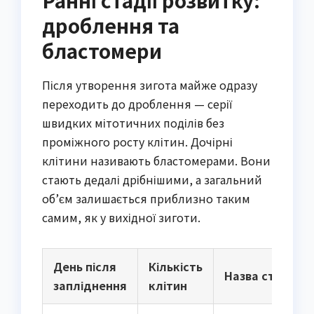
Ранні стадії розвитку:
дроблення та
бластомери
Після утворення зигота майже одразу
переходить до дроблення — серії
швидких мітотичних поділів без
проміжного росту клітин. Дочірні
клітини називають бластомерами. Вони
стають дедалі дрібнішими, а загальний
об’єм залишається приблизно таким
самим, як у вихідної зиготи.
День після
Кількість
Назва стадії
запліднення
клітин