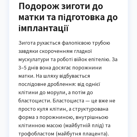
Подорож зиготи до
матки та підготовка до
імплантації
Зигота рухається фалопієвою трубою
завдяки скороченням гладкої
мускулатури та роботі війок епітелію. За
3–5 днів вона досягає порожнини
матки. На шляху відбувається
послідовне дроблення: від однієї
клітини до морули, а потім до
бластоцисти. Бластоциста — це вже не
просто куля клітин, а структурована
форма з порожниною, внутрішньою
клітинною масою (майбутній плід) та
трофобластом (майбутня плацента).