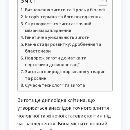
Зміст
Визначення зиготи та її роль у біології
Історія терміна та його походження
Як утворюється зигота: точний
механізм запліднення
Генетична унікальність зиготи
Ранні стадії розвитку: дроблення та
бластомери
Подорож зиготи до матки та
підготовка до імплантації
Зигота в природі: порівняння у тварин
та рослин
Сучасні технології та зигота
Зигота це диплоїдна клітина, що
утворюється внаслідок точного злиття
чоловічої та жіночої статевих клітин під
час запліднення. Вона містить повний