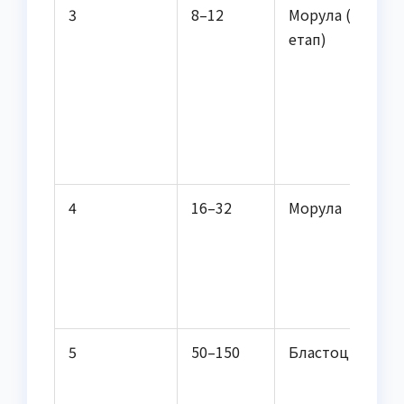
3
8–12
Морула (ранній
етап)
4
16–32
Морула
5
50–150
Бластоциста