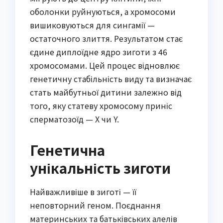
оболонки руйнуються, а хромосоми
вишиковуються для сингамії —
остаточного злиття. Результатом стає
єдине диплоїдне ядро зиготи з 46
хромосомами. Цей процес відновлює
генетичну стабільність виду та визначає
стать майбутньої дитини залежно від
того, яку статеву хромосому приніс
сперматозоїд — X чи Y.
Генетична
унікальність зиготи
Найважливіше в зиготі — її
неповторний геном. Поєднання
материнських та батьківських алелів