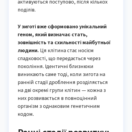
активуються поступово, після кількох
поділів.
У зиготі вже сформовано унікальний
геном, який визначає стать,
зовнішність та схильності майбутньої
людини.
Ця клітина стає носієм
спадковості, що передається через
покоління. Ідентичні близнюки
виникають саме тоді, коли зигота на
ранній стадії дроблення розділяється
на дві окремі групи клітин — кожна з
них розвивається в повноцінний
організм з однаковим генетичним
кодом.