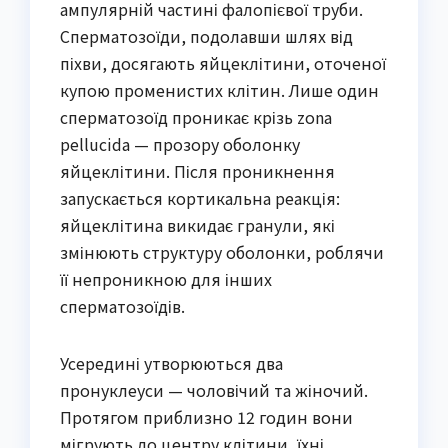
ампулярній частині фалопієвої труби.
Сперматозоїди, подолавши шлях від
піхви, досягають яйцеклітини, оточеної
купою променистих клітин. Лише один
сперматозоїд проникає крізь zona
pellucida — прозору оболонку
яйцеклітини. Після проникнення
запускається кортикальна реакція:
яйцеклітина викидає гранули, які
змінюють структуру оболонки, роблячи
її непроникною для інших
сперматозоїдів.
Усередині утворюються два
пронуклеуси — чоловічий та жіночий.
Протягом приблизно 12 годин вони
мігрують до центру клітини, їхні