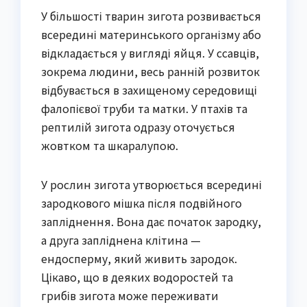
У більшості тварин зигота розвивається
всередині материнського організму або
відкладається у вигляді яйця. У ссавців,
зокрема людини, весь ранній розвиток
відбувається в захищеному середовищі
фалопієвої труби та матки. У птахів та
рептилій зигота одразу оточується
жовтком та шкаралупою.
У рослин зигота утворюється всередині
зародкового мішка після подвійного
запліднення. Вона дає початок зародку,
а друга запліднена клітина —
ендосперму, який живить зародок.
Цікаво, що в деяких водоростей та
грибів зигота може переживати