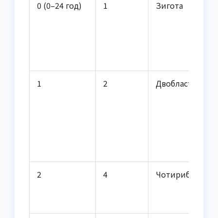
0 (0–24 год)
1
Зигота
1
2
Двобластомера
2
4
Чотирибластом