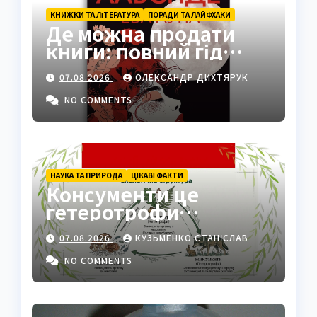
КНИЖКИ ТА ЛІТЕРАТУРА
ПОРАДИ ТА ЛАЙФХАКИ
Де можна продати
книги: повний гід
платформами 2026
07.08.2026
ОЛЕКСАНДР ДИХТЯРУК
NO COMMENTS
НАУКА ТА ПРИРОДА
ЦІКАВІ ФАКТИ
Консументи це
гетеротрофи
екосистеми
07.08.2026
КУЗЬМЕНКО СТАНІСЛАВ
NO COMMENTS