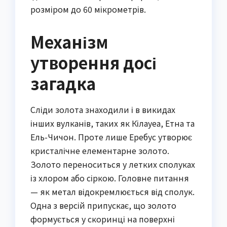
розміром до 60 мікрометрів.
Механізм
утворення досі
загадка
Сліди золота знаходили і в викидах
інших вулканів, таких як Кілауеа, Етна та
Ель-Чичон. Проте лише Еребус утворює
кристалічне елементарне золото.
Золото переноситься у летких сполуках
із хлором або сіркою. Головне питання
— як метал відокремлюється від сполук.
Одна з версій припускає, що золото
формується у скоринці на поверхні