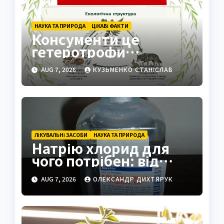
НАУКА ТА ПРИРОДА
ЦІКАВІ ФАКТИ
Консументи це
гетеротрофи
екосистеми
AUG 7, 2026
КУЗЬМЕНКО СТАНІСЛАВ
ЛІКУВАЛЬНІ ЗАСОБИ
НАУКА ТА ПРИРОДА
Натрію хлорид для
чого потрібен: від
фізрозчину до
AUG 7, 2026
ОЛЕКСАНДР ДИХТЯРУК
промисловості