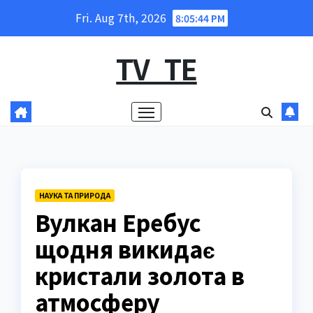
Skip
Fri. Aug 7th, 2026
8:05:45 PM
to
content
TV_TE
НАУКА ТА ПРИРОДА
Вулкан Еребус
щодня викидає
кристали золота в
атмосферу