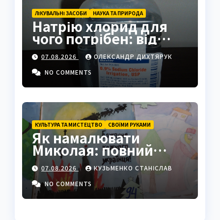
ЛІКУВАЛЬНІ ЗАСОБИ
НАУКА ТА ПРИРОДА
Натрію хлорид для
чого потрібен: від
фізрозчину до
07.08.2026
ОЛЕКСАНДР ДИХТЯРУК
промисловості
NO COMMENTS
КУЛЬТУРА ТА МИСТЕЦТВО
СВОЇМИ РУКАМИ
Як намалювати
Миколая: повний
покроковий гайд з
07.08.2026
КУЗЬМЕНКО СТАНІСЛАВ
секретами майстрів
NO COMMENTS