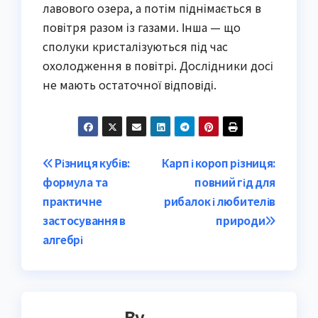
лавового озера, а потім піднімається в
повітря разом із газами. Інша — що
сполуки кристалізуються під час
охолодження в повітрі. Дослідники досі
не мають остаточної відповіді.
Post
Різниця кубів:
Карп і короп різниця:
формула та
повний гід для
navigation
практичне
рибалок і любителів
застосування в
природи
алгебрі
By