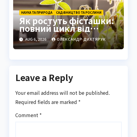
НАУКА ТА ПРИРОДА
САДІВНИЦТВО ТА РОСЛИНИ
Як ростуть фісташки:
повний цикл від
насіння до стиглого
AUG 6, 2026
ОЛЕКСАНДР ДИХТЯРУК
горіха
Leave a Reply
Your email address will not be published.
Required fields are marked
*
Comment
*