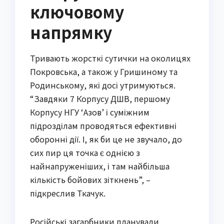
ключовому
напрямку
Тривають жорсткі сутички на околицях
Покровська, а також у Гришиному та
Родинському, які досі утримуються.
“Завдяки 7 Корпусу ДШВ, першому
Корпусу НГУ ‘Азов’ і суміжним
підрозділам проводяться ефективні
оборонні дії. І, як би це не звучало, до
сих пир ця точка є однією з
найнапруженіших, і там найбільша
кількість бойових зіткнень”, –
підкреслив Ткачук.
Російські загарбники планували