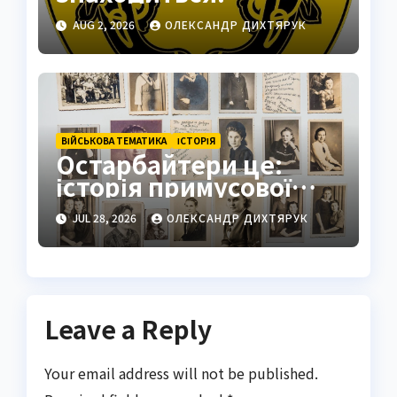
Подільськ як
AUG 2, 2026
ОЛЕКСАНДР ДИХТЯРУК
стратегічний центр
ВІЙСЬКОВА ТЕМАТИКА
ІСТОРІЯ
Остарбайтери це:
історія примусової
праці українців
JUL 28, 2026
ОЛЕКСАНДР ДИХТЯРУК
Leave a Reply
Your email address will not be published.