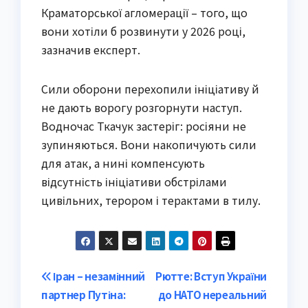
Краматорської агломерації – того, що
вони хотіли б розвинути у 2026 році,
зазначив експерт.
Сили оборони перехопили ініціативу й
не дають ворогу розгорнути наступ.
Водночас Ткачук застеріг: росіяни не
зупиняються. Вони накопичують сили
для атак, а нині компенсують
відсутність ініціативи обстрілами
цивільних, терором і терактами в тилу.
Post
Іран – незамінний
Рютте: Вступ України
партнер Путіна:
до НАТО нереальний
navigation