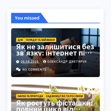
You missed
ДІМ
ПОРАДИ ТА ЛАЙФХАКИ
Як не залишитися без
зв’язку: інтернет під
час відключень світла
06.08.2026
ОЛЕКСАНДР ДИХТЯРУК
NO COMMENTS
НАУКА ТА ПРИРОДА
САДІВНИЦТВО ТА РОСЛИНИ
Як ростуть фісташки:
повний цикл від