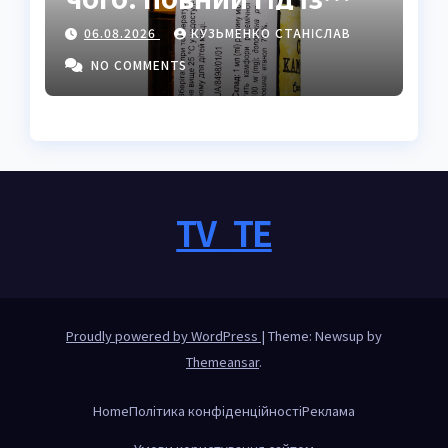
застосуванням і
06.08.2026
КУЗЬМЕНКО СТАНІСЛАВ
властивостями
NO COMMENTS
TV_TE
Proudly powered by WordPress
|
Theme: Newsup by
Themeansar
.
Home
Політика конфіденційності
Реклама