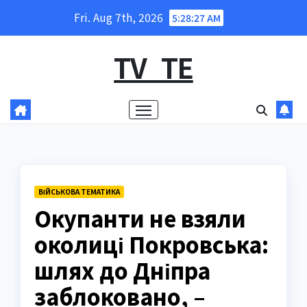
Skip
Fri. Aug 7th, 2026
5:28:28 AM
to
content
TV_TE
ВІЙСЬКОВА ТЕМАТИКА
Окупанти не взяли
околиці Покровська:
шлях до Дніпра
заблоковано, –