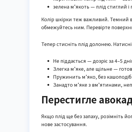
зелена м’якоть — плід стиглий і
Колір шкірки теж важливий. Темний ві
обмежуйтесь ним. Перевірте поверхн
Тепер стисніть плід долонею. Натисн
Не піддається — дозріє за 4–5 дн
Злегка м’яке, але щільне — готове
Пружинить м’яко, без кашоподібно
Занадто м’яке з вм’ятинами, не
Перестигле авока
Якщо плід ще без запаху, розімніть й
нове застосування.