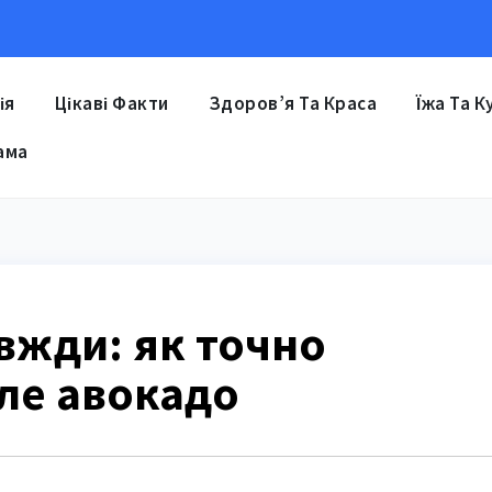
ія
Цікаві Факти
Здоров’я Та Краса
Їжа Та К
ама
авжди: як точно
ле авокадо