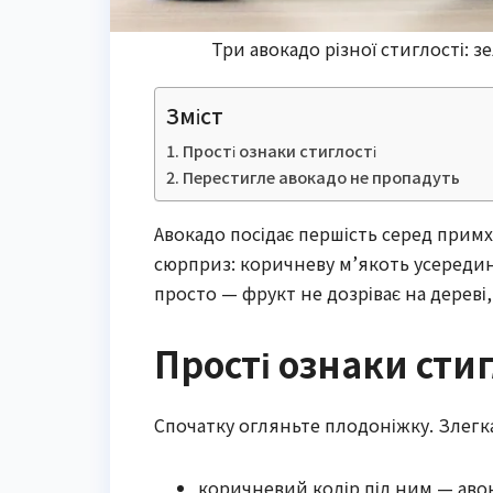
Три авокадо різної стиглості: 
Зміст
Прості ознаки стиглості
Перестигле авокадо не пропадуть
Авокадо посідає першість серед примх
сюрприз: коричневу м’якоть усередині
просто — фрукт не дозріває на дереві,
Прості ознаки стиг
Спочатку огляньте плодоніжку. Злегка
коричневий колір під ним — авок