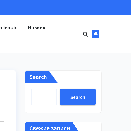
улінарія
Новини
Search
Search
Свежие записи