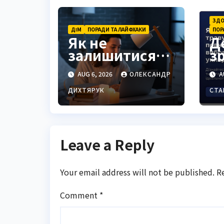
ЗДО
ДІМ
ПОРАДИ ТА ЛАЙФХАКИ
ПОР
Як не
Д
залишитися
з
без зв’язку:
ф
AUG 6, 2026
ОЛЕКСАНДР
A
інтернет під
ю
час
д
ДИХТЯРУК
СТА
відключень
світла
Leave a Reply
Your email address will not be published.
R
Comment
*