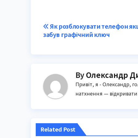
Post
Як розблокувати телефон я
забув графічний ключ
navigation
By
Олександр Д
Привіт, я - Олександр, г
натхнення — відкривати 
Related Post