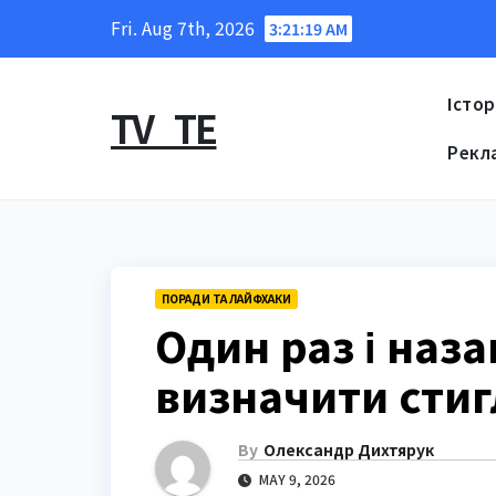
Skip
Fri. Aug 7th, 2026
3:21:21 AM
to
content
Істор
TV_TE
Рекл
ПОРАДИ ТА ЛАЙФХАКИ
Один раз і наз
визначити стиг
By
Олександр Дихтярук
MAY 9, 2026