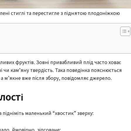
зелені стиглі та перестигле з піднятою плодоніжкою
ливих фруктів. Зовні привабливий плід часто ховає
 чи кам’яну твердість. Така поведінка пояснюється
 а м’якне вже після збору, повідомляє джерело.
лості
 підніміть маленький “хвостик” зверху:
адо, ймовірно, зіпсоване;