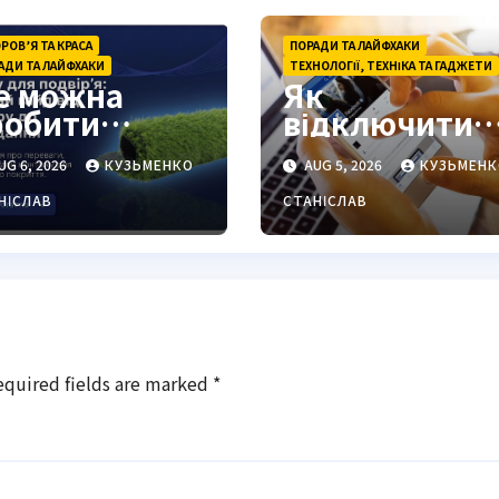
РОВ’Я ТА КРАСА
ПОРАДИ ТА ЛАЙФХАКИ
АДИ ТА ЛАЙФХАКИ
ТЕХНОЛОГІЇ, ТЕХНІКА ТА ГАДЖЕТИ
е можна
Як
робити
відключити
люорографі
Світ ТВ: повн
UG 6, 2026
КУЗЬМЕНКО
AUG 5, 2026
КУЗЬМЕНК
: повний гід
інструкція
ля українців
2026
НІСЛАВ
СТАНІСЛАВ
equired fields are marked
*