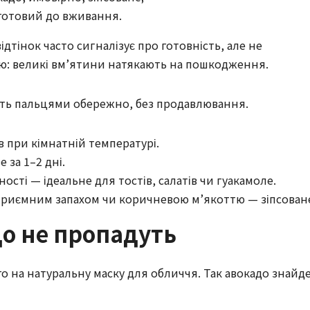
 готовий до вживання.
дтінок часто сигналізує про готовність, але не
ю: великі вм’ятини натякають на пошкодження.
іть пальцями обережно, без продавлювання.
ів при кімнатній температурі.
 за 1–2 дні.
сті — ідеальне для тостів, салатів чи гуакамоле.
приємним запахом чи коричневою м’якоттю — зіпсован
до не пропадуть
ого на натуральну маску для обличчя. Так авокадо знайд