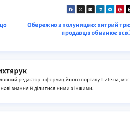
кщо
Обережно з полуницею: хитрий тр
продавців обманює всіх
ихтярук
оловний редактор інформаційного порталу t-v.te.ua, моє
нові знання й ділитися ними з іншими.