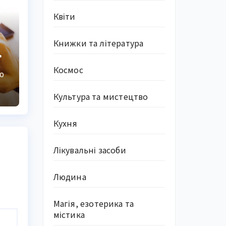
Квіти
Книжки та література
а
Космос
О
Культура та мистецтво
Кухня
Лікувальні засоби
Людина
Магія, езотерика та
містика