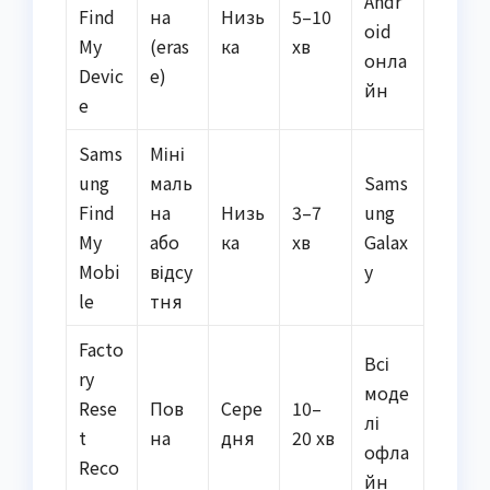
Andr
Find
на
Низь
5–10
oid
My
(eras
ка
хв
онла
Devic
e)
йн
e
Sams
Міні
ung
маль
Sams
Find
на
Низь
3–7
ung
My
або
ка
хв
Galax
Mobi
відсу
y
le
тня
Facto
Всі
ry
моде
Rese
Пов
Сере
10–
лі
t
на
дня
20 хв
офла
Reco
йн