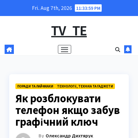
Skip
Fri. Aug 7th, 2026
11:34:00 PM
to
content
TV_TE
ПОРАДИ ТА ЛАЙФХАКИ
ТЕХНОЛОГІЇ, ТЕХНІКА ТА ГАДЖЕТИ
Як розблокувати
телефон якщо забув
графічний ключ
By
Олександр Дихтярук