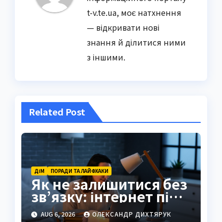
t-v.te.ua, моє натхнення
— відкривати нові
знання й ділитися ними
з іншими.
Related Post
ДІМ
ПОРАДИ ТА ЛАЙФХАКИ
Як не залишитися без
зв’язку: інтернет під
час відключень світла
AUG 6, 2026
ОЛЕКСАНДР ДИХТЯРУК