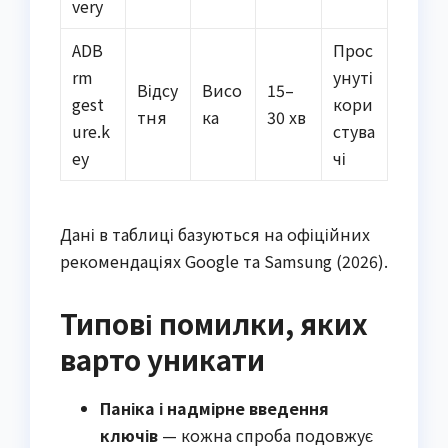
very
ADB
Прос
rm
унуті
Відсу
Висо
15–
gest
кори
тня
ка
30 хв
ure.k
стува
ey
чі
Дані в таблиці базуються на офіційних
рекомендаціях Google та Samsung (2026).
Типові помилки, яких
варто уникати
Паніка і надмірне введення
ключів
— кожна спроба подовжує