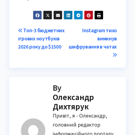
Post
Топ-3 бюджетних
Instagram тихо
ігрових ноутбуків
вимкнув
navigation
2026 року до $1500
шифрування в чатах
By
Олександр
Дихтярук
Привіт, я - Олександр,
головний редактор
інформаційного порталу