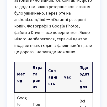
автоматично відновлює контакти, фото
та додатки, якщо резервне копіювання
було увімкнено. Перевірте на
android.com/find → «Останні резервні
копії». Фотографії з Google Photos,
файли з Drive — все повернеться. Якщо
нічого не збереглося, сервісні центри
іноді витягають дані з флеш-пам’яті, але
це дорого і не завжди можливо.
Втра
Підх
Скл
Мет
та
одит
адні
Час
од
дан
ь
сть
их
для
Goog
Всі
le
Пов