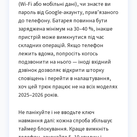
(Wi-Fi або мобільні дані), чи знаєте ви
пароль від Google-акаунту, прив’язаного
до телефону. Батарея повинна бути
заряджена мінімум на 30–40 %, інакше
пристрій може вимкнутися під час
складних операцій. Якщо телефон
лежить вдома, попросіть когось
подзвонити на нього — іноді вхідний
дзвінок дозволяє відкрити шторку
сповіщень і перейти в налаштування,
хоч цей трюк працює не на всіх моделях
2025–2026 років.
Не панікуйте і не вводьте ключ
навмання далі: кожна спроба збільшує
таймер блокування. Краще вимкніть
телефон, зачекайте 5–10 хвилин і