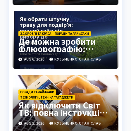
ЗДОРОВ’Я ТА КРАСА
ПОРАДИ ТА ЛАЙФХАКИ
Де можна зробити
флюорографію:
повний гід для
AUG 6, 2026
КУЗЬМЕНКО СТАНІСЛАВ
українців
ПОРАДИ ТА ЛАЙФХАКИ
ТЕХНОЛОГІЇ, ТЕХНІКА ТА ГАДЖЕТИ
Як відключити Світ
ТВ: повна інструкція
2026
AUG 5, 2026
КУЗЬМЕНКО СТАНІСЛАВ