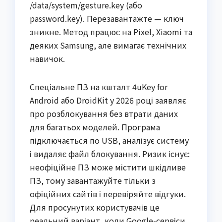
/data/system/gesture.key (або
password.key). Перезавантажте — ключ
зникне. Метод працює на Pixel, Xiaomi та
деяких Samsung, але вимагає технічних
навичок.
Спеціальне ПЗ на кшталт 4uKey for
Android або DroidKit у 2026 році заявляє
про розблокування без втрати даних
для багатьох моделей. Програма
підключається по USB, аналізує систему
і видаляє файл блокування. Ризик існує:
неофіційне ПЗ може містити шкідливе
ПЗ, тому завантажуйте тільки з
офіційних сайтів і перевіряйте відгуки.
Для просунутих користувачів це
реальний варіант, коли Google-сервіси