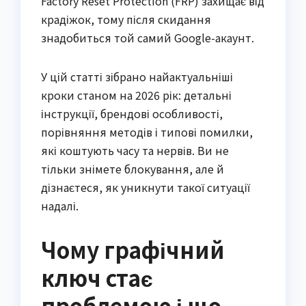
Factory Reset Protection (FRP) захищає від
крадіжок, тому після скидання
знадобиться той самий Google-акаунт.
У цій статті зібрано найактуальніші
кроки станом на 2026 рік: детальні
інструкції, брендові особливості,
порівняння методів і типові помилки,
які коштують часу та нервів. Ви не
тільки знімете блокування, але й
дізнаєтеся, як уникнути такої ситуації
надалі.
Чому графічний
ключ стає
проблемою і що