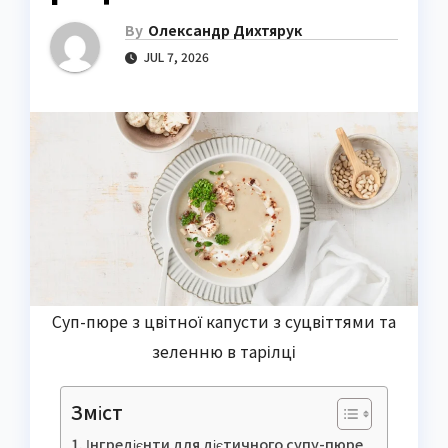
By
Олександр Дихтярук
JUL 7, 2026
Суп-пюре з цвітної капусти з суцвіттями та
зеленню в тарілці
Зміст
Інгредієнти для дієтичного супу-пюре