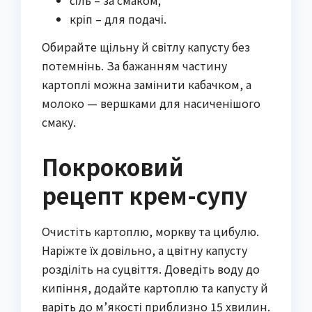
сіль – за смаком;
кріп – для подачі.
Обирайте щільну й світлу капусту без
потемнінь. За бажанням частину
картоплі можна замінити кабачком, а
молоко — вершками для насиченішого
смаку.
Покроковий
рецепт крем-супу
Очистіть картоплю, моркву та цибулю.
Наріжте їх довільно, а цвітну капусту
розділіть на суцвіття. Доведіть воду до
кипіння, додайте картоплю та капусту й
варіть до м’якості приблизно 15 хвилин.