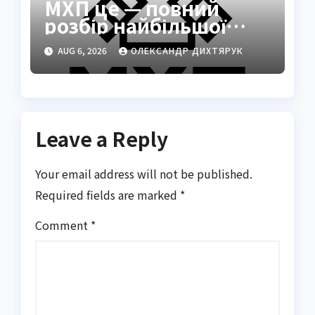
МХП це — повний
розбір найбільшої
кулінарної та
AUG 6, 2026
ОЛЕКСАНДР ДИХТЯРУК
агротехнологічної
компанії України
Leave a Reply
Your email address will not be published.
Required fields are marked
*
Comment
*