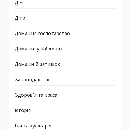
Дім
Діти
Домашнє госпотарство
Домашні улюбленці
Домашній затишок
Законодавство
Здоров’я та краса
Історія
Їжа та кулінарія