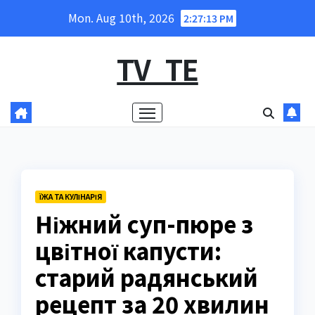
Skip
Mon. Aug 10th, 2026
2:27:14 PM
to
content
TV_TE
ЇЖА ТА КУЛІНАРІЯ
Ніжний суп-пюре з
цвітної капусти:
старий радянський
рецепт за 20 хвилин