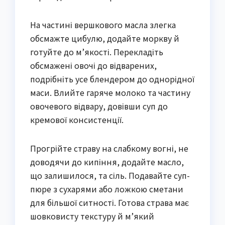
На частині вершкового масла злегка
обсмажте цибулю, додайте моркву й
готуйте до м’якості. Перекладіть
обсмажені овочі до відварених,
подрібніть усе блендером до однорідної
маси. Влийте гаряче молоко та частину
овочевого відвару, довівши суп до
кремової консистенції.
Прогрійте страву на слабкому вогні, не
доводячи до кипіння, додайте масло,
що залишилося, та сіль. Подавайте суп-
пюре з сухарями або ложкою сметани
для більшої ситності. Готова страва має
шовковисту текстуру й м’який