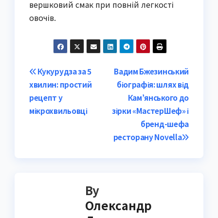
вершковий смак при повній легкості
овочів.
Post
Кукурудза за 5
Вадим Бжезинський
хвилин: простий
біографія: шлях від
navigation
рецепт у
Кам’янського до
мікрохвильовці
зірки «МастерШеф» і
бренд-шефа
ресторану Novella
By
Олександр