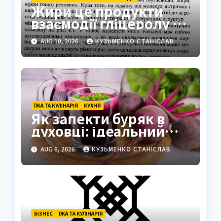
Жири це продукти
взаємодії гліцеролу та
вищих карбонових
AUG 10, 2026
КУЗЬМЕНКО СТАНІСЛАВ
кислот
ЇЖА ТА КУЛІНАРІЯ
КУХНЯ
Як запекти буряк в
духовці: ідеальний
спосіб зберегти смак
AUG 6, 2026
КУЗЬМЕНКО СТАНІСЛАВ
БІЗНЕС
ЇЖА ТА КУЛІНАРІЯ