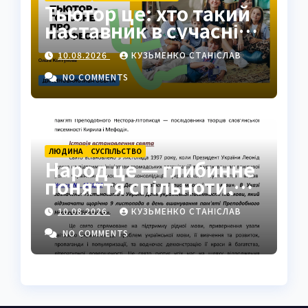
Тьютор це: хто такий
наставник в сучасній
освіті
10.08.2026
КУЗЬМЕНКО СТАНІСЛАВ
NO COMMENTS
ЛЮДИНА
СУCПІЛЬСТВО
Народ це — глибинне
поняття спільноти,
ідентичності та сили
10.08.2026
КУЗЬМЕНКО СТАНІСЛАВ
NO COMMENTS