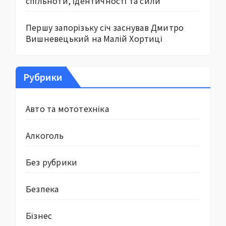
спільноти, ідентичності та сили
Першу запорізьку січ заснував Дмитро
Вишневецький на Малій Хортиці
Рубрики
Авто та мототехніка
Алкоголь
Без рубрики
Безпека
Бізнес