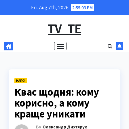
Skip
Fri. Aug 7th, 2026
2:55:05 PM
to
content
TV_TE
НАПОЇ
Квас щодня: кому
корисно, а кому
краще уникати
By
Олександр Дихтярук