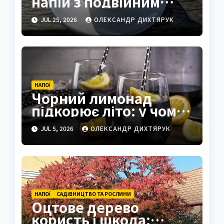
напій з подвійним
еспресо
JUL 25, 2026
ОЛЕКСАНДР ДИХТЯРУК
НАПОЇ
Чорний лимонад
підкорює літо: у чому
його секрет і чи варто
JUL 5, 2026
ОЛЕКСАНДР ДИХТЯРУК
його пити
НАПОЇ
САДІВНИЦТВО ТА РОСЛИНИ
Оцтове дерево
користь і шкода: