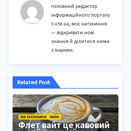
головний редактор
інформаційного порталу
t-v.te.ua, моє натхнення
— відкривати нові
знання й ділитися ними
з іншими.
Related Post
ЇЖА ТА КУЛІНАРІЯ
НАПОЇ
Флет вайт це кавовий