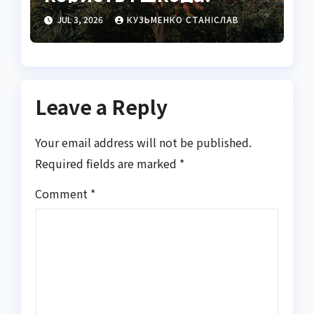
повний огляд для
JUL 3, 2026
КУЗЬМЕНКО СТАНІСЛАВ
садівників і любителів
натуральних напоїв
Leave a Reply
Your email address will not be published.
Required fields are marked
*
Comment
*