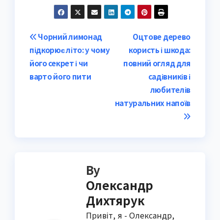
Post
Чорний лимонад
Оцтове дерево
підкорює літо: у чому
користь і шкода:
navigation
його секрет і чи
повний огляд для
варто його пити
садівників і
любителів
натуральних напоїв
By
Олександр
Дихтярук
Привіт, я - Олександр,