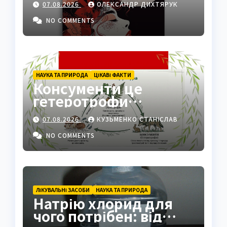
07.08.2026
ОЛЕКСАНДР ДИХТЯРУК
NO COMMENTS
НАУКА ТА ПРИРОДА
ЦІКАВІ ФАКТИ
Консументи це
гетеротрофи
екосистеми
07.08.2026
КУЗЬМЕНКО СТАНІСЛАВ
NO COMMENTS
ЛІКУВАЛЬНІ ЗАСОБИ
НАУКА ТА ПРИРОДА
Натрію хлорид для
чого потрібен: від