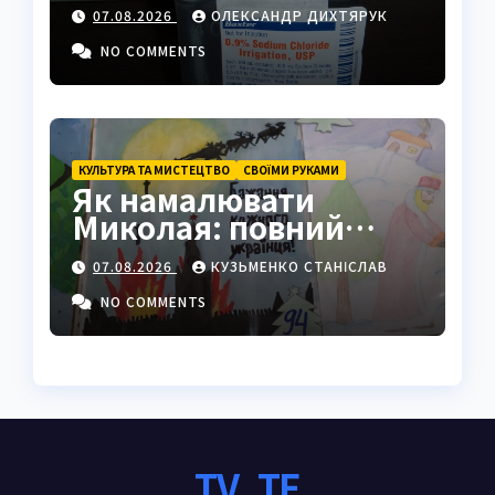
фізрозчину до
07.08.2026
ОЛЕКСАНДР ДИХТЯРУК
промисловості
NO COMMENTS
КУЛЬТУРА ТА МИСТЕЦТВО
СВОЇМИ РУКАМИ
Як намалювати
Миколая: повний
покроковий гайд з
07.08.2026
КУЗЬМЕНКО СТАНІСЛАВ
секретами майстрів
NO COMMENTS
TV_TE