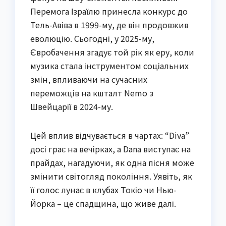
Перемога Ізраїлю принесла конкурс до
Тель-Авіва в 1999-му, де він продовжив
еволюцію. Сьогодні, у 2025-му,
Євробачення згадує той рік як еру, коли
музика стала інструментом соціальних
змін, впливаючи на сучасних
переможців на кшталт Nemo з
Швейцарії в 2024-му.
Цей вплив відчувається в чартах: “Diva”
досі грає на вечірках, а Dana виступає на
прайдах, нагадуючи, як одна пісня може
змінити світогляд покоління. Уявіть, як
її голос лунає в клубах Токіо чи Нью-
Йорка – це спадщина, що живе далі.