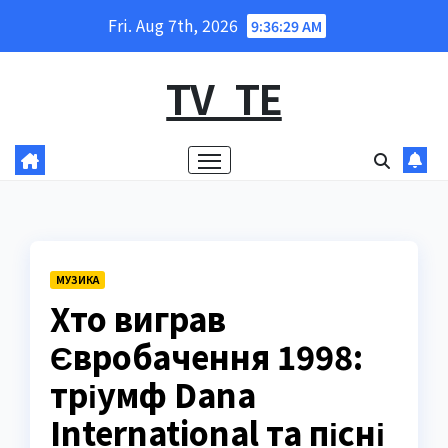
Skip
Fri. Aug 7th, 2026
9:36:30 AM
to
content
TV_TE
МУЗИКА
Хто виграв
Євробачення 1998:
тріумф Dana
International та пісні