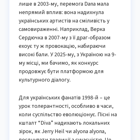
лише в 2003-му, перемога Dana мала
непрямий вплив: вона надихнула
українських артистів на сміливість у
самовираженні. Наприклад, Верка
Сердючка в 2007-му з її драг-образом
ехоує ту ж провокацію, набираючи
високі бали. У 2025-му, з Україною на 9-
му місці, ми бачимо, як конкурс
продовжує бути платформою для
культурного діалогу.
Для українських фанатів 1998-й – це
урок толерантності, особливо в часи,
коли суспільство еволюціонує. Пісні на
кшталт “Diva” надихають локальних
зірок, як Jerry Heil чи alyona alyona,
поєднувати традиції з сучасністю. Це