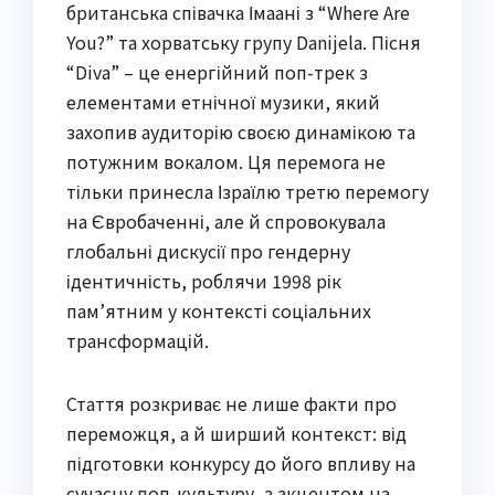
британська співачка Імаані з “Where Are
You?” та хорватську групу Danijela. Пісня
“Diva” – це енергійний поп-трек з
елементами етнічної музики, який
захопив аудиторію своєю динамікою та
потужним вокалом. Ця перемога не
тільки принесла Ізраїлю третю перемогу
на Євробаченні, але й спровокувала
глобальні дискусії про гендерну
ідентичність, роблячи 1998 рік
пам’ятним у контексті соціальних
трансформацій.
Стаття розкриває не лише факти про
переможця, а й ширший контекст: від
підготовки конкурсу до його впливу на
сучасну поп-культуру, з акцентом на