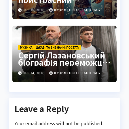
поціновувач музики:
JUL 15, 2026
КУЗЬМЕНКО СТАНІСЛАВ
від коренів до
сучасності
МУЗИКА
ЦІКАВІ ТА ВИЗНАЧНІ ПОСТАТІ
Сергій Лазановський
біографія переможця
«Голосу країни» та
JUL 14, 2026
КУЗЬМЕНКО СТАНІСЛАВ
митця з карпатським
серцем
Leave a Reply
Your email address will not be published.