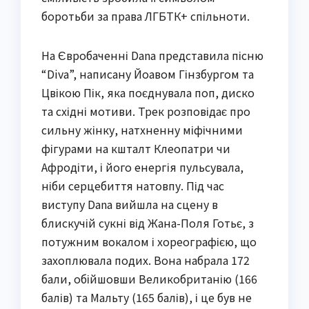
боротьби за права ЛГБТК+ спільноти.
На Євробаченні Dana представила пісню
“Diva”, написану Йоавом Гінзбургом та
Цвікою Пік, яка поєднувала поп, диско
та східні мотиви. Трек розповідає про
сильну жінку, натхненну міфічними
фігурами на кшталт Клеопатри чи
Афродіти, і його енергія пульсувала,
ніби серцебиття натовпу. Під час
виступу Dana вийшла на сцену в
блискучій сукні від Жана-Поля Готьє, з
потужним вокалом і хореографією, що
захоплювала подих. Вона набрала 172
бали, обійшовши Великобританію (166
балів) та Мальту (165 балів), і це був не