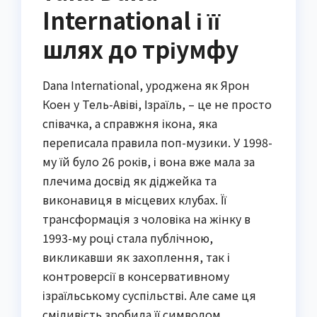
International і її
шлях до тріумфу
Dana International, уроджена як Ярон
Коен у Тель-Авіві, Ізраїль, – це не просто
співачка, а справжня ікона, яка
переписала правила поп-музики. У 1998-
му їй було 26 років, і вона вже мала за
плечима досвід як діджейка та
виконавиця в місцевих клубах. Її
трансформація з чоловіка на жінку в
1993-му році стала публічною,
викликавши як захоплення, так і
контроверсії в консервативному
ізраїльському суспільстві. Але саме ця
сміливість зробила її символом