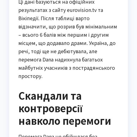
Ці дані базуються на офіційних
результатах з сайту eurovision.tv та
Вікіпедії. Після таблиці варто
відзначити, що розрив був мінімальним
– всього 6 балів між першим і другим
місцем, що додавало драми. Україна, до
речі, тоді ще не дебютувала, але
перемога Dana надихнула багатьох
майбутніх учасників з пострадянського
простору.
Скандали та
контроверсії
навколо перемоги
Перемога Dana не обійшлася без