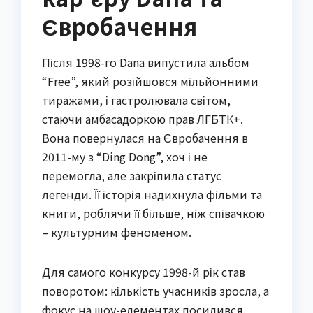
Євробачення
Після 1998-го Dana випустила альбом
“Free”, який розійшовся мільйонними
тиражами, і гастролювала світом,
стаючи амбасадоркою прав ЛГБТК+.
Вона повернулася на Євробачення в
2011-му з “Ding Dong”, хоч і не
перемогла, але закріпила статус
легенди. Її історія надихнула фільми та
книги, роблячи її більше, ніж співачкою
– культурним феноменом.
Для самого конкурсу 1998-й рік став
поворотом: кількість учасників зросла, а
фокус на шоу-елементах посилився.