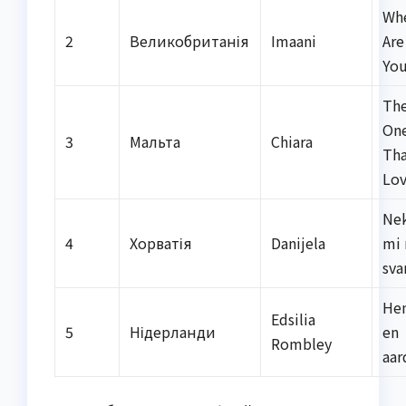
Wh
2
Великобританія
Imaani
Are
Yo
Th
On
3
Мальта
Chiara
Tha
Lo
Ne
4
Хорватія
Danijela
mi 
sva
He
Edsilia
5
Нідерланди
en
Rombley
aar