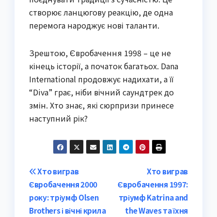
створює ланцюгову реакцію, де одна
перемога народжує нові таланти.
Зрештою, Євробачення 1998 – це не
кінець історії, а початок багатьох. Dana
International продовжує надихати, а її
“Diva” грає, ніби вічний саундтрек до
змін. Хто знає, які сюрпризи принесе
наступний рік?
Post
Хто виграв
Хто виграв
Євробачення 2000
Євробачення 1997:
navigation
року: тріумф Olsen
тріумф Katrina and
Brothers і вічні крила
the Waves та їхня