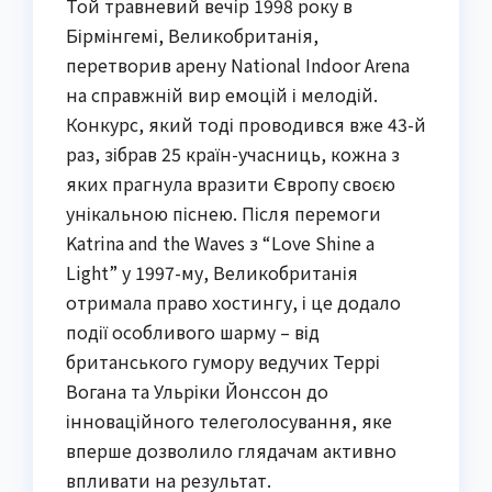
Той травневий вечір 1998 року в
Бірмінгемі, Великобританія,
перетворив арену National Indoor Arena
на справжній вир емоцій і мелодій.
Конкурс, який тоді проводився вже 43-й
раз, зібрав 25 країн-учасниць, кожна з
яких прагнула вразити Європу своєю
унікальною піснею. Після перемоги
Katrina and the Waves з “Love Shine a
Light” у 1997-му, Великобританія
отримала право хостингу, і це додало
події особливого шарму – від
британського гумору ведучих Террі
Вогана та Ульріки Йонссон до
інноваційного телеголосування, яке
вперше дозволило глядачам активно
впливати на результат.