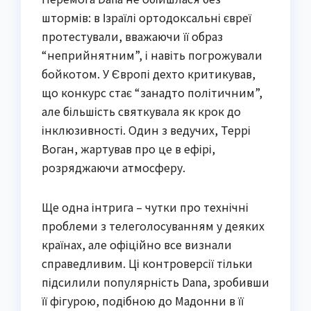
штормів: в Ізраїлі ортодоксальні євреї
протестували, вважаючи її образ
“неприйнятним”, і навіть погрожували
бойкотом. У Європі дехто критикував,
що конкурс стає “занадто політичним”,
але більшість святкувала як крок до
інклюзивності. Один з ведучих, Террі
Воган, жартував про це в ефірі,
розряджаючи атмосферу.
Ще одна інтрига – чутки про технічні
проблеми з телеголосуванням у деяких
країнах, але офіційно все визнали
справедливим. Ці контроверсії тільки
підсилили популярність Dana, зробивши
її фігурою, подібною до Мадонни в її