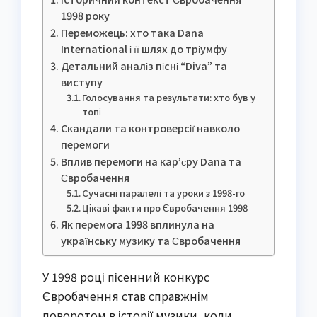
1998 року
Переможець: хто така Dana
International і її шлях до тріумфу
Детальний аналіз пісні “Diva” та
виступу
Голосування та результати: хто був у
топі
Скандали та контроверсії навколо
перемоги
Вплив перемоги на кар’єру Dana та
Євробачення
Сучасні паралелі та уроки з 1998-го
Цікаві факти про Євробачення 1998
Як перемога 1998 вплинула на
українську музику та Євробачення
У 1998 році пісенний конкурс
Євробачення став справжнім
поворотом в історії музики, коли