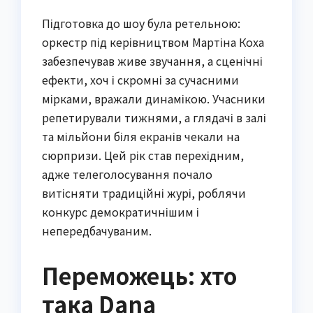
Підготовка до шоу була ретельною:
оркестр під керівництвом Мартіна Коха
забезпечував живе звучання, а сценічні
ефекти, хоч і скромні за сучасними
мірками, вражали динамікою. Учасники
репетирували тижнями, а глядачі в залі
та мільйони біля екранів чекали на
сюрпризи. Цей рік став перехідним,
адже телеголосування почало
витісняти традиційні журі, роблячи
конкурс демократичнішим і
непередбачуваним.
Переможець: хто
така Dana