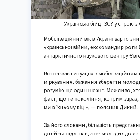
Українські бійці ЗСУ у строю з
Мобілізаційний вік в Україні варто зн
української війни, екскомандир роти
антарктичного наукового центру Євге
Він назвав ситуацію з мобілізаційним
міркування, бажання зберегти молодь
розумію ще один нюанс. Можливо, хто
факт, що те покоління, котрим зараз,
ми в їхньому віці», — пояснив Дикий.
За його словами, більшість представ
дітей чи підлітків, а не молодих дорос