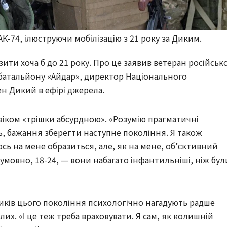
 АК-74, ілюструючи мобілізацію з 21 року за Диким.
изити хоча б до 21 року. Про це заявив ветеран російськ
 батальйону «Айдар», директор Національного
н Дикий в ефірі джерела.
 віком «трішки абсурдною». «Розумію прагматичні
, бажання зберегти наступне покоління. Я також
сь на мене образиться, але, як на мене, об’єктивний
 умовно, 18-24, — вони набагато інфантильніші, ніж бул
ників цього покоління психологічно нагадують радше
лих. «І це теж треба враховувати. Я сам, як колишній