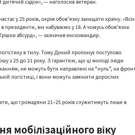
ій дитячий садок», — наголосив ветеран.
стає у 25 років, окрім обов’язку захищати країну. «Всіх
 в президенти, ми набуваємо у 18. А чомусь обов’язок
 Трішки абсурд», — зазначив екскомандир.
 логістику в тилу. Тому Дикий пропонує поступово
шу з 25 до 21 року. З гарантією, що ці молоді люди
жанням, не можуть бути направлені на “нуль”, на фронт
ській логістиці, і вони можуть замінити дорослих
сати, що громадяни 21–25 років служитимуть лише в
я мобілізаційного віку