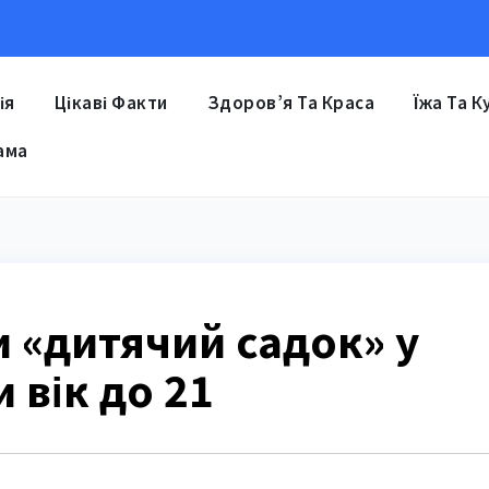
ія
Цікаві Факти
Здоров’я Та Краса
Їжа Та К
ама
и «дитячий садок» у
и вік до 21