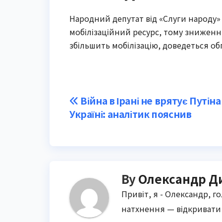
Народний депутат від «Слуги народу» 
мобілізаційний ресурс, тому зниження
збільшить мобілізацію, доведеться о
Post
Війна в Ірані не врятує Путіна
Україні: аналітик пояснив
navigation
By
Олександр Д
Привіт, я - Олександр, г
натхнення — відкривати 