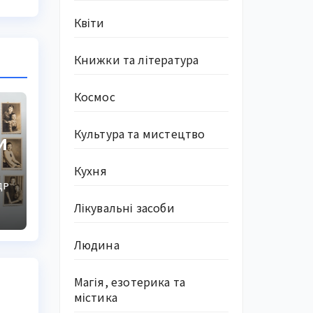
Квіти
Книжки та література
Космос
Культура та мистецтво
и
Кухня
ДР
Лікувальні засоби
Людина
Магія, езотерика та
містика