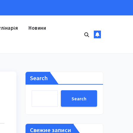
улінарія
Новини
Search
Search
Свежие записи