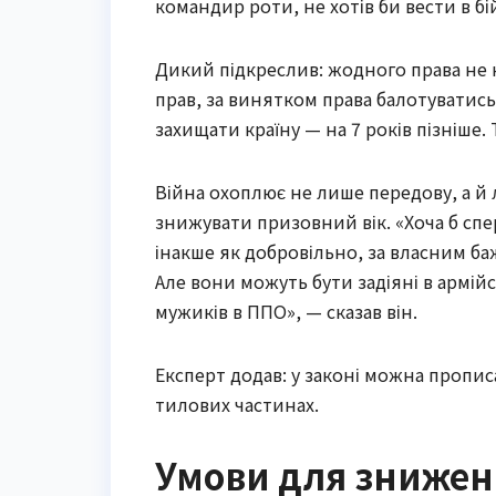
командир роти, не хотів би вести в б
Дикий підкреслив: жодного права не на
прав, за винятком права балотуватись
захищати країну — на 7 років пізніше.
Війна охоплює не лише передову, а й
знижувати призовний вік. «Хоча б спер
інакше як добровільно, за власним ба
Але вони можуть бути задіяні в армій
мужиків в ППО», — сказав він.
Експерт додав: у законі можна пропи
тилових частинах.
Умови для зниженн