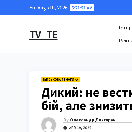
Skip
Fri. Aug 7th, 2026
5:21:53 AM
to
content
Істор
TV_TE
Рекл
ВІЙСЬКОВА ТЕМАТИКА
Дикий: не вест
бій, але знизит
By
Олександр Дихтярук
APR 19, 2026