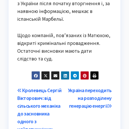
з України після початку вторгнення і, за
наявною інформацією, мешкає в
іспанській Марбельї.
Щодо компаній, пов’язаних із Матюхою,
відкриті кримінальні провадження.
Остаточні висновки мають дати
слідство та суд.
Post
Кролевець Сергій
Україна переходить
Вікторович: від
на розподілену
navigation
сільського механіка
генерацію енергії
до засновника
одного з