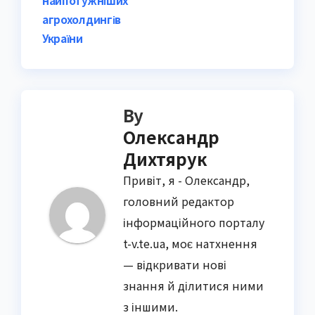
найпотужніших
агрохолдингів
України
By
Олександр
Дихтярук
Привіт, я - Олександр,
головний редактор
інформаційного порталу
t-v.te.ua, моє натхнення
— відкривати нові
знання й ділитися ними
з іншими.