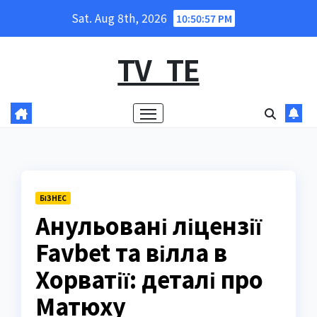
Skip
Sat. Aug 8th, 2026
10:50:58 PM
to
content
TV_TE
БІЗНЕС
Анульовані ліцензії
Favbet та вілла в
Хорватії: деталі про
Матюху