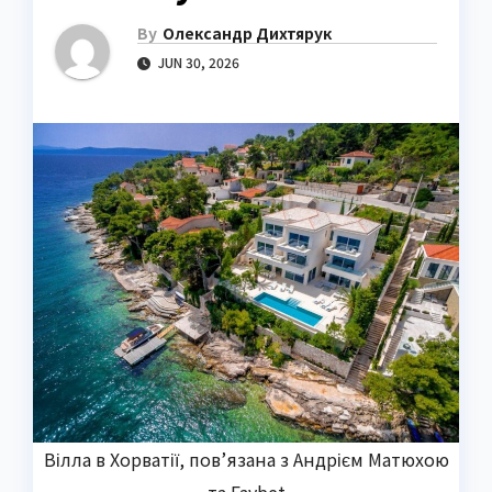
By
Олександр Дихтярук
JUN 30, 2026
Вілла в Хорватії, пов’язана з Андрієм Матюхою