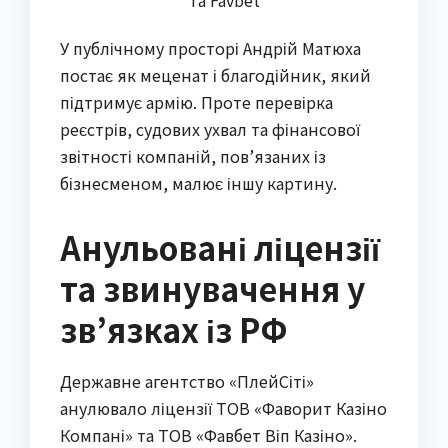
та Favbet
У публічному просторі Андрій Матюха
постає як меценат і благодійник, який
підтримує армію. Проте перевірка
реєстрів, судових ухвал та фінансової
звітності компаній, пов’язаних із
бізнесменом, малює іншу картину.
Анульовані ліцензії
та звинувачення у
зв’язках із РФ
Державне агентство «ПлейСіті»
анулювало ліцензії ТОВ «Фаворит Казіно
Компані» та ТОВ «Фавбет Віп Казіно».