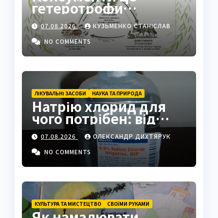
гетеротрофи
екосистеми
07.08.2026
КУЗЬМЕНКО СТАНІСЛАВ
NO COMMENTS
ЛІКУВАЛЬНІ ЗАСОБИ
НАУКА ТА ПРИРОДА
Натрію хлорид для
чого потрібен: від
фізрозчину до
07.08.2026
ОЛЕКСАНДР ДИХТЯРУК
промисловості
NO COMMENTS
КУЛЬТУРА ТА МИСТЕЦТВО
СВОЇМИ РУКАМИ
Як намалювати