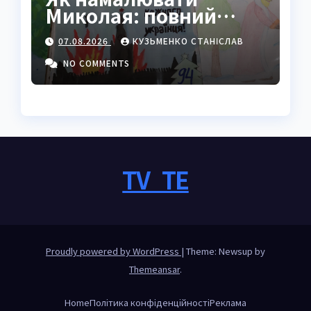
Миколая: повний
покроковий гайд з
07.08.2026
КУЗЬМЕНКО СТАНІСЛАВ
секретами майстрів
NO COMMENTS
TV_TE
Proudly powered by WordPress
|
Theme: Newsup by
Themeansar
.
Home
Політика конфіденційності
Реклама