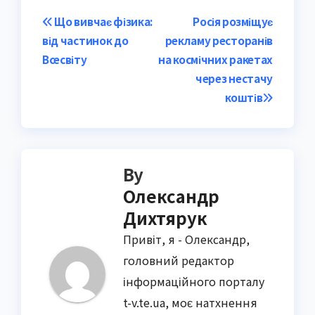
Post
Що вивчає фізика:
Росія розміщує
від частинок до
рекламу ресторанів
navigation
Всесвіту
на космічних ракетах
через нестачу
коштів
By
Олександр
Дихтярук
Привіт, я - Олександр,
головний редактор
інформаційного порталу
t-v.te.ua, моє натхнення