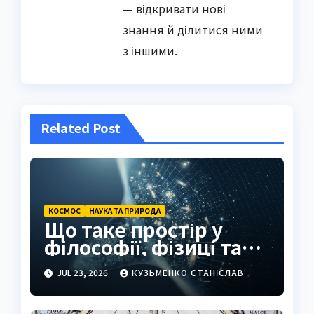
— відкривати нові
знання й ділитися ними
з іншими.
Related Post
КОСМОС
НАУКА ТА ПРИРОДА
Що таке простір у
філософії, фізиці та
повсякденні
JUL 23, 2026
КУЗЬМЕНКО СТАНІСЛАВ