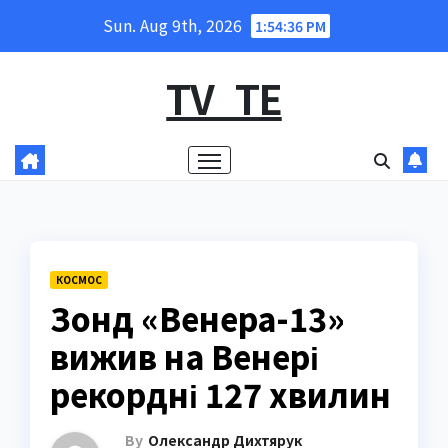
Skip
Sun. Aug 9th, 2026
1:54:37 PM
to
content
TV_TE
КОСМОС
Зонд «Венера-13»
вижив на Венері
рекордні 127 хвилин
By
Олександр Дихтярук