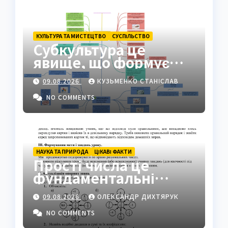
КУЛЬТУРА ТА МИСТЕЦТВО
СУCПІЛЬСТВО
Субкультура це
явище, що формує
ідентичність груп у
09.08.2026
КУЗЬМЕНКО СТАНІСЛАВ
суспільстві
NO COMMENTS
НАУКА ТА ПРИРОДА
ЦІКАВІ ФАКТИ
Прості числа це
фундаментальні
«атоми» математики
09.08.2026
ОЛЕКСАНДР ДИХТЯРУК
NO COMMENTS