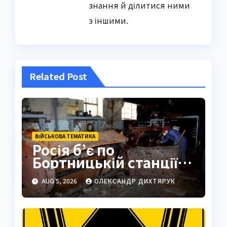
знання й ділитися ними
з іншими.
Related Post
ВІЙСЬКОВА ТЕМАТИКА
Росія б’є по
Бортницькій станції:
експерт попередив
AUG 5, 2026
ОЛЕКСАНДР ДИХТЯРУК
про катастрофу