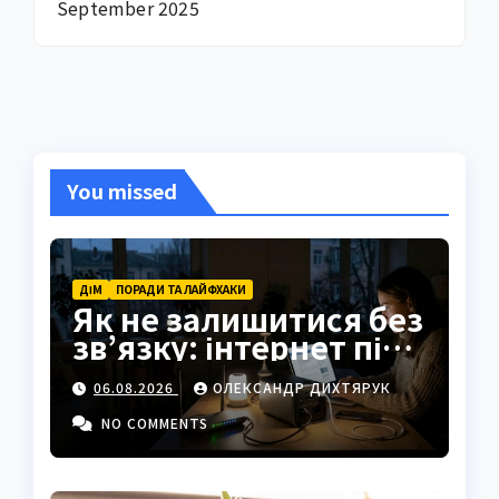
September 2025
You missed
ДІМ
ПОРАДИ ТА ЛАЙФХАКИ
Як не залишитися без
зв’язку: інтернет під
час відключень світла
06.08.2026
ОЛЕКСАНДР ДИХТЯРУК
NO COMMENTS