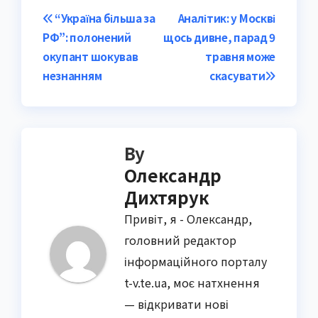
Post
“Україна більша за
Аналітик: у Москві
РФ”: полонений
щось дивне, парад 9
navigation
окупант шокував
травня може
незнанням
скасувати
By
Олександр
Дихтярук
Привіт, я - Олександр,
головний редактор
інформаційного порталу
t-v.te.ua, моє натхнення
— відкривати нові