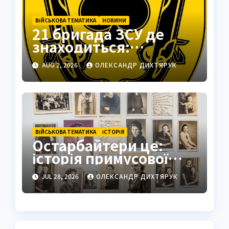
ВІЙСЬКОВА ТЕМАТИКА
НОВИНИ
21 бригада ЗСУ де
знаходиться:
Подільськ як
AUG 2, 2026
ОЛЕКСАНДР ДИХТЯРУК
стратегічний центр
ВІЙСЬКОВА ТЕМАТИКА
ІСТОРІЯ
Остарбайтери це:
історія примусової
праці українців
JUL 28, 2026
ОЛЕКСАНДР ДИХТЯРУК