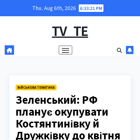
Skip
Thu. Aug 6th, 2026
6:33:21 PM
to
content
TV_TE
ВІЙСЬКОВА ТЕМАТИКА
Зеленський: РФ
планує окупувати
Костянтинівку й
Дружківку до квітня