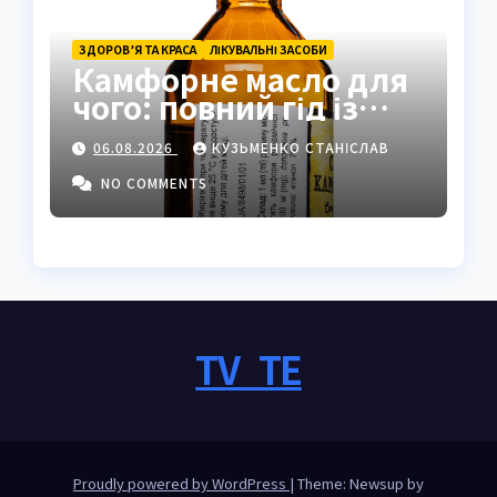
ЗДОРОВ’Я ТА КРАСА
ЛІКУВАЛЬНІ ЗАСОБИ
Камфорне масло для
чого: повний гід із
застосуванням і
06.08.2026
КУЗЬМЕНКО СТАНІСЛАВ
властивостями
NO COMMENTS
TV_TE
Proudly powered by WordPress
|
Theme: Newsup by