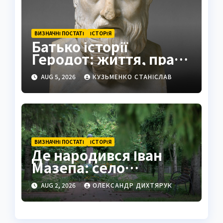
ВИЗНАЧНІ ПОСТАТІ
ІСТОРІЯ
Батько історії
Геродот: життя, праці
та спадщина
AUG 5, 2026
КУЗЬМЕНКО СТАНІСЛАВ
ВИЗНАЧНІ ПОСТАТІ
ІСТОРІЯ
Де народився Іван
Мазепа: село
Мазепинці та корені
AUG 2, 2026
ОЛЕКСАНДР ДИХТЯРУК
легендарного
гетьмана