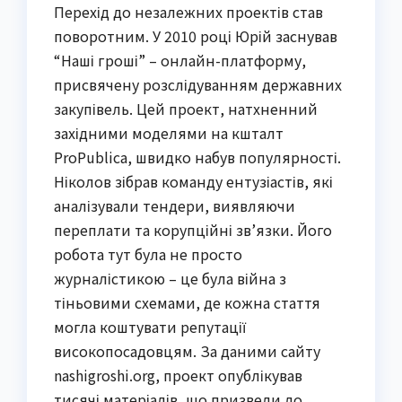
Перехід до незалежних проектів став
поворотним. У 2010 році Юрій заснував
“Наші гроші” – онлайн-платформу,
присвячену розслідуванням державних
закупівель. Цей проект, натхненний
західними моделями на кшталт
ProPublica, швидко набув популярності.
Ніколов зібрав команду ентузіастів, які
аналізували тендери, виявляючи
переплати та корупційні зв’язки. Його
робота тут була не просто
журналістикою – це була війна з
тіньовими схемами, де кожна стаття
могла коштувати репутації
високопосадовцям. За даними сайту
nashigroshi.org, проект опублікував
тисячі матеріалів, що призвели до