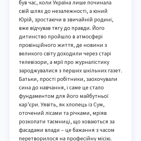
був час, коли Україна лише починала
свій шлях до незалежності, а юний
Юрій, зростаючи в звичайній родині,
вже відчував тягу до правди. Його
дитинство пройшло в атмосфері
провінційного життя, де новини з
великого світу доходили через старі
телевізори, а мрії про журналістику
зароджувалися з перших шкільних газет.
Батьки, прості робітники, заохочували
сина до навчання, і саме це стало
фундаментом для його майбутньої
кар’єри. Уявіть, як хлопець із Сум,
оточений лісами та річками, мріяв
розкопати таємниці, що ховаються за
фасадами влади – це бажання з часом
перетворилося на професійну місію.