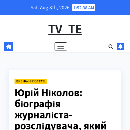
Skip
Sat. Aug 8th, 2026
1:52:39 AM
to
content
TV_TE
ВИЗНАЧНІ ПОСТАТІ
Юрій Ніколов:
біографія
журналіста-
розслідувача, який