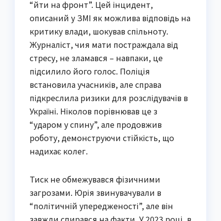
“йти на фронт”. Цей інцидент,
описаний у ЗМІ як можлива відповідь на
критику влади, шокував спільноту.
Журналіст, чия мати постраждала від
стресу, не зламався – навпаки, це
підсилило його голос. Поліція
встановила учасників, але справа
підкреслила ризики для розслідувачів в
Україні. Ніколов порівнював це з
“ударом у спину”, але продовжив
роботу, демонструючи стійкість, що
надихає колег.
Тиск не обмежувався фізичними
загрозами. Юрія звинувачували в
“політичній упередженості”, але він
завжди спирався на факти. У 2023 році, в