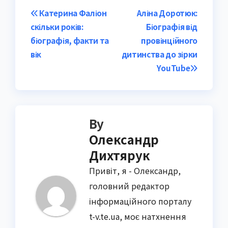
Post
Катерина Фаліон
Аліна Доротюк:
скільки років:
Біографія від
navigation
біографія, факти та
провінційного
вік
дитинства до зірки
YouTube
By
Олександр
Дихтярук
Привіт, я - Олександр,
головний редактор
інформаційного порталу
t-v.te.ua, моє натхнення