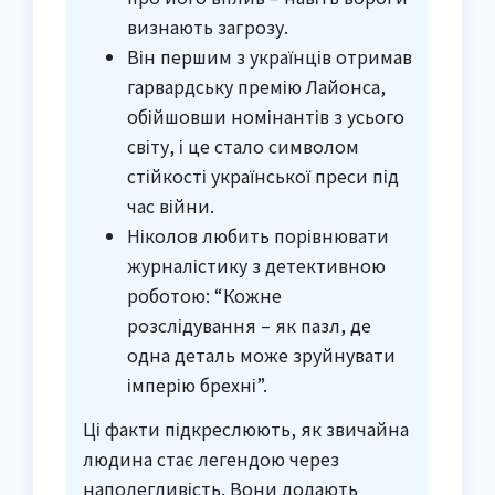
визнають загрозу.
Він першим з українців отримав
гарвардську премію Лайонса,
обійшовши номінантів з усього
світу, і це стало символом
стійкості української преси під
час війни.
Ніколов любить порівнювати
журналістику з детективною
роботою: “Кожне
розслідування – як пазл, де
одна деталь може зруйнувати
імперію брехні”.
Ці факти підкреслюють, як звичайна
людина стає легендою через
наполегливість. Вони додають