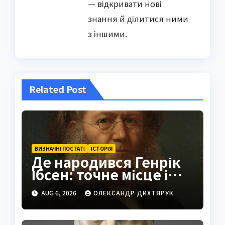
— відкривати нові
знання й ділитися ними
з іншими.
Related Post
ВИЗНАЧНІ ПОСТАТІ
ІСТОРІЯ
Де народився Генрік
Ібсен: точне місце і
історія
AUG 6, 2026
ОЛЕКСАНДР ДИХТЯРУК