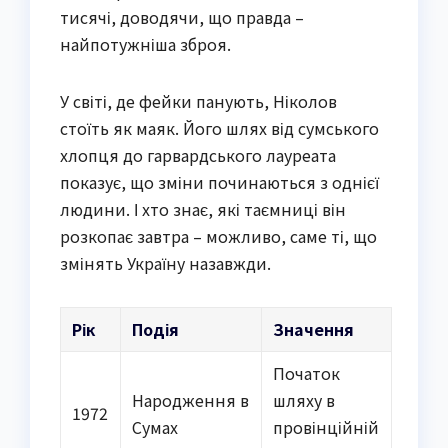
тисячі, доводячи, що правда –
найпотужніша зброя.
У світі, де фейки панують, Ніколов
стоїть як маяк. Його шлях від сумського
хлопця до гарвардського лауреата
показує, що зміни починаються з однієї
людини. І хто знає, які таємниці він
розкопає завтра – можливо, саме ті, що
змінять Україну назавжди.
Рік
Подія
Значення
Початок
Народження в
шляху в
1972
Сумах
провінційній