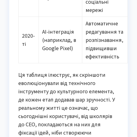
соціальні
мережі
Автоматичне
AI-інтеграція
редагування та
2020-
(наприклад, в
розпізнавання,
ті
Google Pixel)
підвищивши
ефективність
Ця таблиця ілюструє, як скріншоти
еволюціонували від технічного
інструменту до культурного елемента,
де кожен етап додавав шар зручності. У
реальному житті це означає, що
сьогоднішні користувачі, від школярів
до CEO, покладаються на них для
фіксації ідей, ніби створюючи