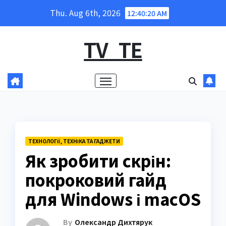
Skip
Thu. Aug 6th, 2026
12:40:21 AM
to
content
TV_TE
ТЕХНОЛОГІЇ, ТЕХНІКА ТА ГАДЖЕТИ
Як зробити скрін:
покроковий гайд
для Windows і macOS
By
Олександр Дихтярук