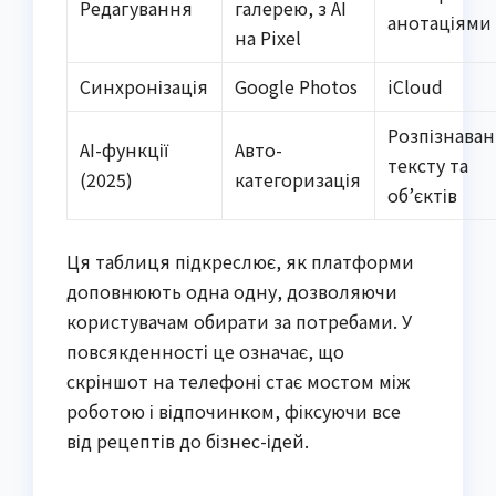
Редагування
галерею, з AI
анотаціями
на Pixel
Синхронізація
Google Photos
iCloud
Розпізнава
AI-функції
Авто-
тексту та
(2025)
категоризація
об’єктів
Ця таблиця підкреслює, як платформи
доповнюють одна одну, дозволяючи
користувачам обирати за потребами. У
повсякденності це означає, що
скріншот на телефоні стає мостом між
роботою і відпочинком, фіксуючи все
від рецептів до бізнес-ідей.