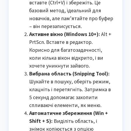
вставте (Ctrl+V) і збережіть. Це
базовий метод, ідеальний для
новачків, але пам’ятайте про буфер
– він перезаписується.
Активне вікно (Windows 10+):
Alt +
PrtScn. Вставте в редактор.
Корисно для багатозадачності,
коли кілька вікон відкрито, і ви
хочете уникнути зайвого.
Вибрана область (Snipping Tool):
Шукайте в пошуку, оберіть режим,
клацніть і перетягніть. Затримка в
5 секунд допомагає захопити
спливаючі елементи, як меню.
Автоматичне збереження (Win +
Shift + S):
Виділіть область, і
знімок копіюється з опцією