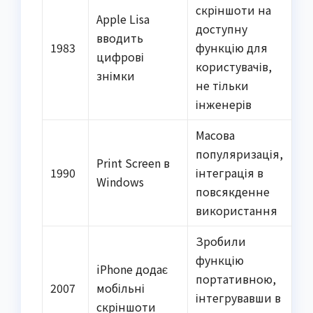
скріншоти на
Apple Lisa
доступну
вводить
1983
функцію для
цифрові
користувачів,
знімки
не тільки
інженерів
Масова
популяризація,
Print Screen в
1990
інтеграція в
Windows
повсякденне
використання
Зробили
функцію
iPhone додає
портативною,
2007
мобільні
інтегрувавши в
скріншоти