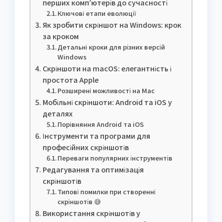
перших комп’ютерів до сучасності
Ключові етапи еволюції
Як зробити скріншот на Windows: крок
за кроком
Детальні кроки для різних версій
Windows
Скріншоти на macOS: елегантність і
простота Apple
Розширені можливості на Mac
Мобільні скріншоти: Android та iOS у
деталях
Порівняння Android та iOS
Інструменти та програми для
професійних скріншотів
Переваги популярних інструментів
Редагування та оптимізація
скріншотів
Типові помилки при створенні
скріншотів 😅
Використання скріншотів у