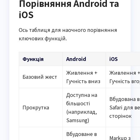
Порівняння Android та
iOS
Ось таблиця для наочного порівняння
ключових функцій.
Функція
Android
iOS
Живлення +
Живлення 
Базовий жест
Гучність вниз
Гучність вго
Доступна на
Вбудована в
більшості
Прокрутка
Safari для в
(наприклад,
сторінок
Samsung)
Вбудоване в
Markup з