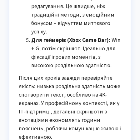
редагування. Це швидше, ніж
традиційні методи, з емоційним
бонусом – відчуттям миттєвого
успіху.
Для геймерів (Xbox Game Bar):
Win
+ G, потім скріншот. Ідеально для
фіксації ігрових моментів, з
високою роздільною здатністю.
Після цих кроків завжди перевіряйте
якість: низька роздільна здатність може
спотворити текст, особливо на 4K-
екранах. У професійному контексті, як у
IT-підтримці, детальні скріншоти з
анотаціями економлять години
пояснень, роблячи комунікацію живою і
ефективною.