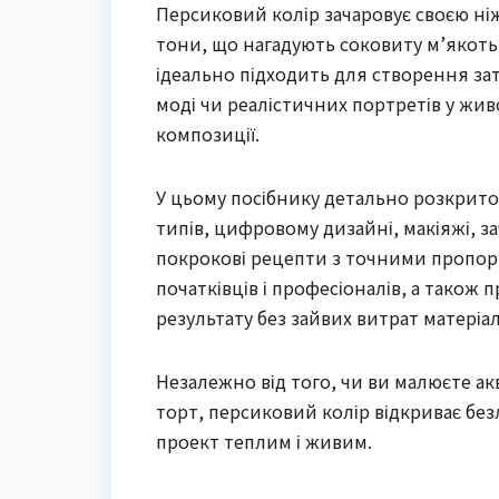
Персиковий колір зачаровує своєю ніж
тони, що нагадують соковиту м’якоть
ідеально підходить для створення зат
моді чи реалістичних портретів у живоп
композиції.
У цьому посібнику детально розкрито
типів, цифровому дизайні, макіяжі, за
покрокові рецепти з точними пропорц
початківців і професіоналів, а також
результату без зайвих витрат матеріал
Незалежно від того, чи ви малюєте а
торт, персиковий колір відкриває бе
проект теплим і живим.