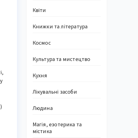
Квіти
Книжки та література
Космос
Культура та мистецтво
і,
Кухня
у
Лікувальні засоби
)
Людина
Магія, езотерика та
містика