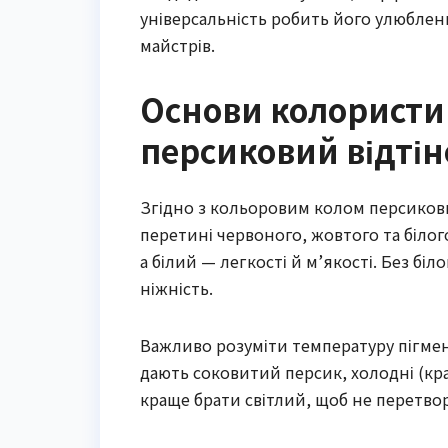
універсальність робить його улюбленц
майстрів.
Основи колористи
персиковий відтін
Згідно з кольоровим колом персикови
перетині червоного, жовтого та білог
а білий — легкості й м’якості. Без бі
ніжність.
Важливо розуміти температуру пігмент
дають соковитий персик, холодні (кр
краще брати світлий, щоб не перетво