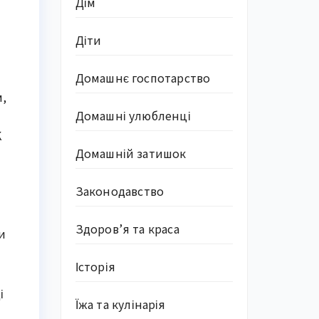
Дім
Діти
Домашнє госпотарство
м,
Домашні улюбленці
K
Домашній затишок
Законодавство
Здоров’я та краса
и
Історія
і
Їжа та кулінарія