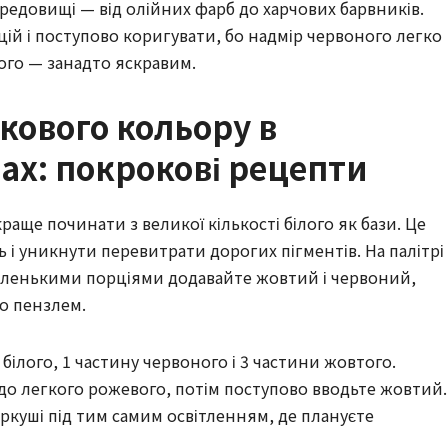
редовищі — від олійних фарб до харчових барвників.
ій і поступово коригувати, бо надмір червоного легко
ого — занадто яскравим.
кового кольору в
ах: покрокові рецепти
аще починати з великої кількості білого як бази. Це
і уникнути перевитрати дорогих пігментів. На палітрі
маленькими порціями додавайте жовтий і червоний,
о пензлем.
білого, 1 частину червоного і 3 частини жовтого.
 до легкого рожевого, потім поступово вводьте жовтий.
ркуші під тим самим освітленням, де плануєте