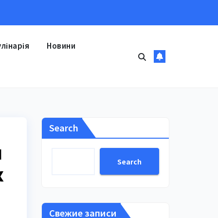
улінарія
Новини
Search
й
Search
х
Свежие записи