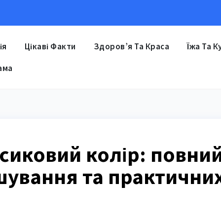
ія
Цікаві Факти
Здоров’я Та Краса
Їжа Та К
ама
сиковий колір: повни
ішування та практични