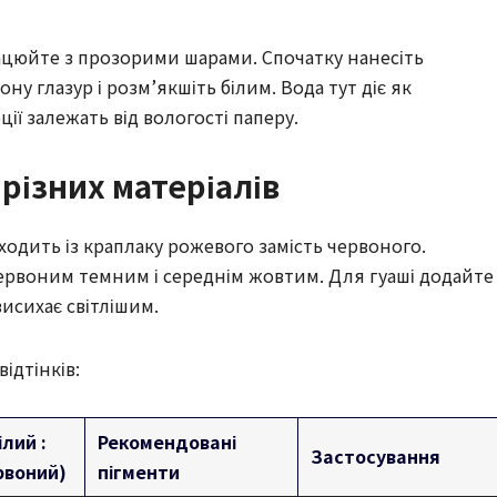
рацюйте з прозорими шарами. Спочатку нанесіть
у глазур і розм’якшіть білим. Вода тут діє як
ї залежать від вологості паперу.
 різних матеріалів
одить із краплаку рожевого замість червоного.
 червоним темним і середнім жовтим. Для гуаші додайте
висихає світлішим.
ідтінків:
ілий :
Рекомендовані
Застосування
рвоний)
пігменти