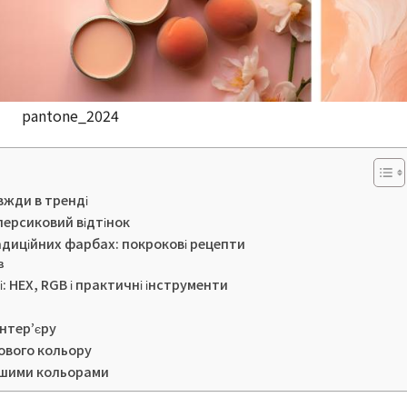
pantone_2024
авжди в тренді
персиковий відтінок
адиційних фарбах: покрокові рецепти
в
 HEX, RGB і практичні інструменти
інтер’єру
ового кольору
іншими кольорами