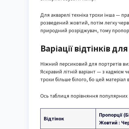
Для акварелі техніка трохи інша — п
розведений жовтий, потім легку червон
природний розріджувач, тому пропорці
Варіації відтінків для
Ніжний персиковий для портретів вих
Яскравий літній варіант — з кадмієм
трохи більше білого, бо цей матеріал 
Ось таблиця порівняння популярних в
Пропорції (Б
Відтінок
Жовтий : Че