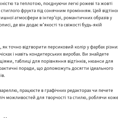
ністю та теплотою, поєднуючи легкі рожеві та жовті
 стиглого фрукта під сонячним промінням. Цей відтіно
ишної атмосфери в інтер’єрі, романтичних образів у
исі, де він додає м’якості та свіжості будь-якій
, як точно відтворити персиковий колір у фарбах різни
чісках і навіть кондитерських виробах. Ви знайдете
іями, таблиці для порівняння відтінків, нюанси для
 практичні поради, що допоможуть досягти ідеального
ів.
квареллю, працюєте в графічних редакторах чи печете
зліч можливостей для творчості та стилю, роблячи кож