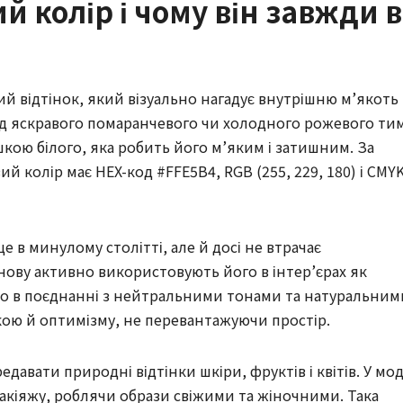
й колір і чому він завжди в
 відтінок, який візуально нагадує внутрішню м’якоть
від яскравого помаранчевого чи холодного рожевого ти
шкою білого, яка робить його м’яким і затишним. За
й колір має HEX-код #FFE5B4, RGB (255, 229, 180) і CMY
ще в минулому столітті, але й досі не втрачає
знову активно використовують його в інтер’єрах як
во в поєднанні з нейтральними тонами та натуральним
кою й оптимізму, не перевантажуючи простір.
авати природні відтінки шкіри, фруктів і квітів. У мод
макіяжу, роблячи образи свіжими та жіночними. Така