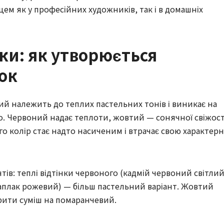
ем як у професійних художників, так і в домашніх
ки: як утворюється
ок
й належить до теплих пастельних тонів і виникає на
о. Червоний надає теплоти, жовтий — сонячної свіжост
лого колір стає надто насиченим і втрачає свою характерн
ів: теплі відтінки червоного (кадмій червоний світлий
аплак рожевий) — більш пастельний варіант. Жовтий
рити суміш на помаранчевий.