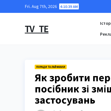
Skip
Fri. Aug 7th, 2026
4:10:40 AM
to
content
Істор
TV_TE
Рекл
ПОРАДИ ТА ЛАЙФХАКИ
Як зробити пер
посібник зі зм
застосувань