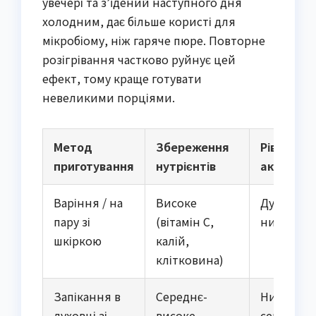
увечері та з’їдений наступного дня
холодним, дає більше користі для
мікробіому, ніж гаряче пюре. Повторне
розігрівання частково руйнує цей
ефект, тому краще готувати
невеликими порціями.
Метод
Збереження
Рівень
приготування
нутрієнтів
акриламі
Варіння / на
Високе
Дуже
пару зі
(вітамін С,
низький
шкіркою
калій,
клітковина)
Запікання в
Середнє-
Низький-
духовці зі
високе
середній