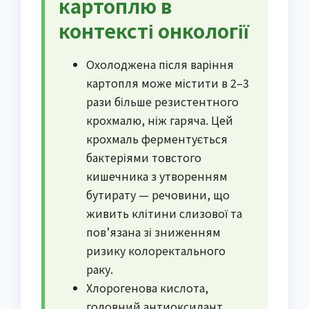
картоплю в
контексті онкології
Охолоджена після варіння
картопля може містити в 2–3
рази більше резистентного
крохмалю, ніж гаряча. Цей
крохмаль ферментується
бактеріями товстого
кишечника з утворенням
бутирату — речовини, що
живить клітини слизової та
пов’язана зі зниженням
ризику колоректального
раку.
Хлорогенова кислота,
головний антиоксидант