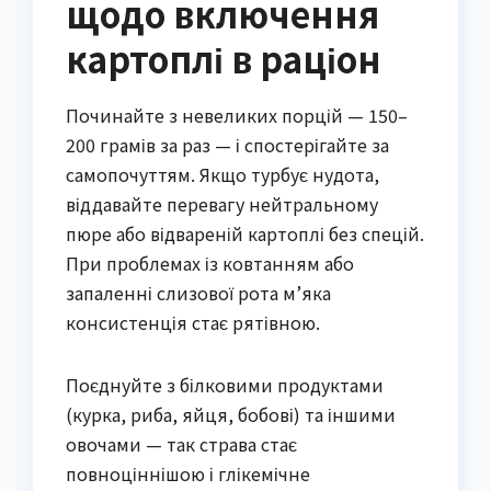
щодо включення
картоплі в раціон
Починайте з невеликих порцій — 150–
200 грамів за раз — і спостерігайте за
самопочуттям. Якщо турбує нудота,
віддавайте перевагу нейтральному
пюре або відвареній картоплі без спецій.
При проблемах із ковтанням або
запаленні слизової рота м’яка
консистенція стає рятівною.
Поєднуйте з білковими продуктами
(курка, риба, яйця, бобові) та іншими
овочами — так страва стає
повноціннішою і глікемічне