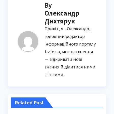
By
Олександр
Дихтярук
Привіт, я - Олександр,
головний редактор
інформаційного порталу
t-v.te.ua, моє натхнення
— відкривати нові
знання й ділитися ними
з іншими.
Related Post