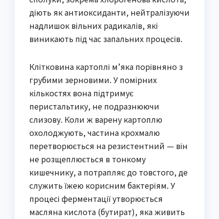
діють як антиоксиданти, нейтралізуючи
надлишок вільних радикалів, які
виникають під час запальних процесів.
Клітковина картоплі м’яка порівняно з
грубими зерновими. У помірних
кількостях вона підтримує
перистальтику, не подразнюючи
слизову. Коли ж варену картоплю
охолоджують, частина крохмалю
перетворюється на резистентний — він
не розщеплюється в тонкому
кишечнику, а потрапляє до товстого, де
служить їжею корисним бактеріям. У
процесі ферментації утворюється
масляна кислота (бутират), яка живить