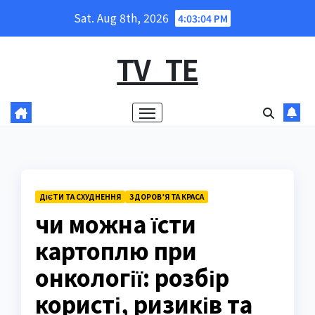
Skip
Sat. Aug 8th, 2026
4:03:05 PM
to
content
TV_TE
ДІЄТИ ТА СХУДНЕННЯ
ЗДОРОВ’Я ТА КРАСА
чи можна їсти
картоплю при
онкології: розбір
користі, ризиків та