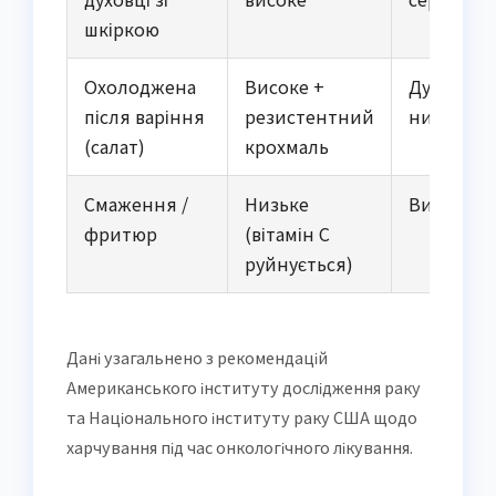
шкіркою
Охолоджена
Високе +
Дуже
після варіння
резистентний
низький
(салат)
крохмаль
Смаження /
Низьке
Високий
фритюр
(вітамін С
руйнується)
Дані узагальнено з рекомендацій
Американського інституту дослідження раку
та Національного інституту раку США щодо
харчування під час онкологічного лікування.