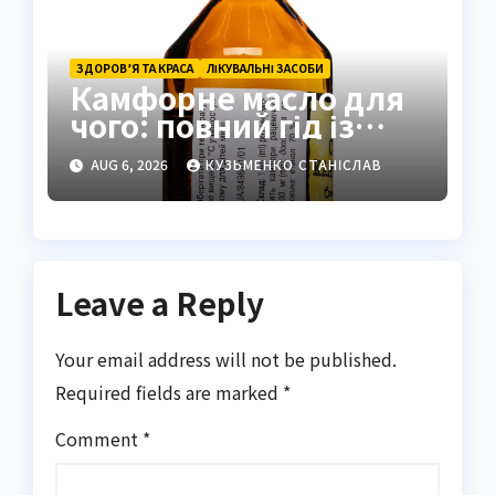
ЗДОРОВ’Я ТА КРАСА
ЛІКУВАЛЬНІ ЗАСОБИ
Камфорне масло для
чого: повний гід із
застосуванням і
AUG 6, 2026
КУЗЬМЕНКО СТАНІСЛАВ
властивостями
Leave a Reply
Your email address will not be published.
Required fields are marked
*
Comment
*