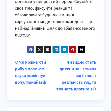
організм у непростий період. Слухайте
своє тіло, фіксуйте реакції та
обговорюйте будь-які зміни в
харчуванні з медичною командою — це
найнадійніший шлях до збалансованого
підходу.
Post
Чи можна їсти
Чи видно стать
рибу з молоком:
дитини на 13 тижні
navigation
наука розвінчує
вагітності:
популярний міф
реальність УЗД та
точність прогнозів