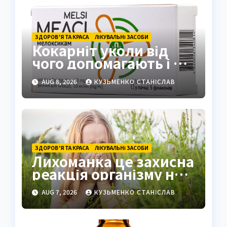
ЗДОРОВ’Я ТА КРАСА
ЛІКУВАЛЬНІ ЗАСОБИ
Кокарніт уколи від
чого допомагають і як
працюють
AUG 8, 2026
КУЗЬМЕНКО СТАНІСЛАВ
ЗДОРОВ’Я ТА КРАСА
ЛІКУВАЛЬНІ ЗАСОБИ
Лихоманка це захисна
реакція організму на
інфекцію
AUG 7, 2026
КУЗЬМЕНКО СТАНІСЛАВ