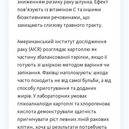
зниженням ризику раку шлунка. Ефект
пов’язують із вітаміном С та іншими
біоактивними речовинами, що
захищають слизову травного тракту.
Американський інститут дослідження
раку (AICR) розглядає картоплю як
частину збалансованої тарілки, якщо її
готують зі шкіркою методом варіння чи
запікання. Фахівці наголошують: шкода
часто походить не від самої бульби, а від
способу приготування та доданих
жирів. У лабораторних умовах
глікоалкалоїди картоплі та хлорогенова
кислота демонстрували здатність
пригнічувати ріст певних ліній ракових
клітин, хоча ці результати потребують