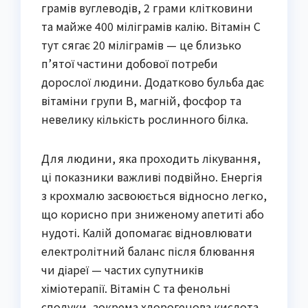
грамів вуглеводів, 2 грами клітковини
та майже 400 міліграмів калію. Вітамін С
тут сягає 20 міліграмів — це близько
п’ятої частини добової потреби
дорослої людини. Додатково бульба дає
вітаміни групи В, магній, фосфор та
невелику кількість рослинного білка.
Для людини, яка проходить лікування,
ці показники важливі подвійно. Енергія
з крохмалю засвоюється відносно легко,
що корисно при зниженому апетиті або
нудоті. Калій допомагає відновлювати
електролітний баланс після блювання
чи діареї — частих супутників
хіміотерапії. Вітамін С та фенольні
сполуки, зокрема хлорогенова кислота,