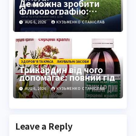
Де можна зробити
флюорографію:
повний гід для
AUG 6, 2026
КУЗЬМЕНКО СТАНІСЛАВ
українців
ЗДОРОВ’Я ТА КРАСА
ЛІКУВАЛЬНІ ЗАСОБИ
Трикардин від чого
допомагає: повний гід
AUG 6, 2026
КУЗЬМЕНКО СТАНІСЛАВ
Leave a Reply