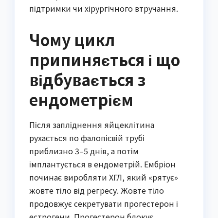
підтримки чи хірургічного втручання.
Чому цикл
припиняється і що
відбувається з
ендометрієм
Після запліднення яйцеклітина
рухається по фалопієвій трубі
приблизно 3–5 днів, а потім
імплантується в ендометрій. Ембріон
починає виробляти ХГЛ, який «рятує»
жовте тіло від регресу. Жовте тіло
продовжує секретувати прогестерон і
естрогени. Прогестерон блокує