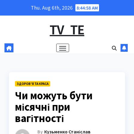
Skip
Thu. Aug 6th, 2026
8:44:59 AM
to
content
TV_TE
ЗДОРОВ’Я ТА КРАСА
Чи можуть бути
місячні при
вагітності
By
Кузьменко Станіслав