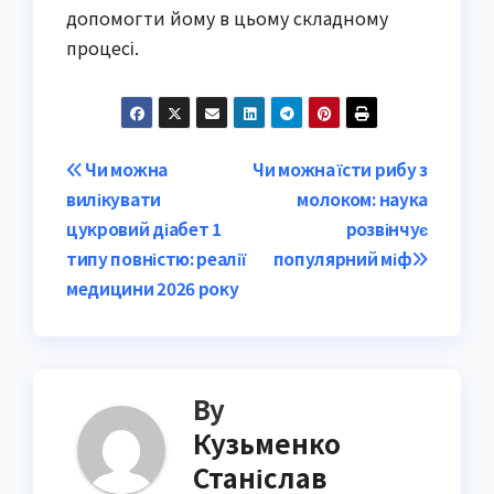
допомогти йому в цьому складному
процесі.
Post
Чи можна
Чи можна їсти рибу з
вилікувати
молоком: наука
navigation
цукровий діабет 1
розвінчує
типу повністю: реалії
популярний міф
медицини 2026 року
By
Кузьменко
Станіслав