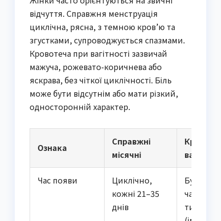
відчуття. Справжня менструація
циклічна, рясна, з темною кров’ю та
згустками, супроводжується спазмами.
Кровотеча при вагітності зазвичай
мажуча, рожевато-коричнева або
яскрава, без чіткої циклічності. Біль
може бути відсутнім або мати різкий,
односторонній характер.
Справжні
Кровоте
Ознака
місячні
вагітнос
Час появи
Циклічно,
Будь-кол
кожні 21–35
часто 4–
днів
тижнів
(імплант