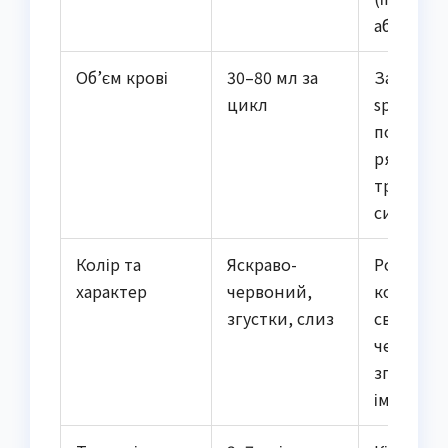
або пізні
Об’єм крові
30–80 мл за
Зазвича
цикл
spotting 
помірний
рясна —
тривожн
симптом
Колір та
Яскраво-
Рожевий
характер
червоний,
коричне
згустки, слиз
світло-
червоний
згустків 
імпланта