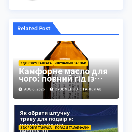
Related Post
ЗДОРОВ’Я ТА КРАСА
ЛІКУВАЛЬНІ ЗАСОБИ
Камфорне масло для
чого: повний гід із
застосуванням і
AUG 6, 2026
КУЗЬМЕНКО СТАНІСЛАВ
властивостями
ЗДОРОВ’Я ТА КРАСА
ПОРАДИ ТА ЛАЙФХАКИ