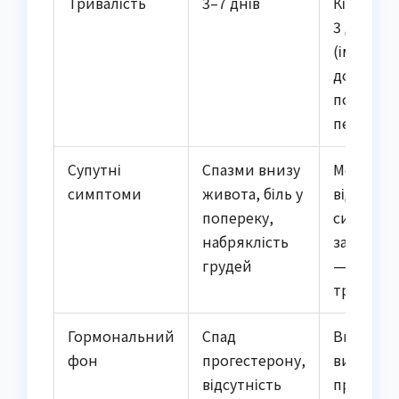
Тривалість
3–7 днів
Кілька г
3 дні
(імпланта
довше —
потребує
перевірк
Супутні
Спазми внизу
Може бу
симптоми
живота, біль у
відсутній
попереку,
сильний 
набряклість
запамор
грудей
— сигна
тривоги
Гормональний
Спад
Високий 
фон
прогестерону,
високий
відсутність
прогесте