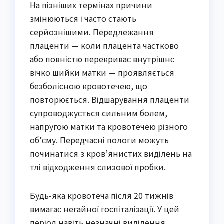
На пізніших термінах причини
змінюються і часто стають
серйознішими. Передлежання
плаценти — коли плацента частково
або повністю перекриває внутрішнє
вічко шийки матки — проявляється
безболісною кровотечею, що
повторюється. Відшарування плаценти
супроводжується сильним болем,
напругою матки та кровотечею різного
об’єму. Передчасні пологи можуть
починатися з кров’янистих виділень на
тлі відходження слизової пробки.
Будь-яка кровотеча після 20 тижнів
вимагає негайної госпіталізації. У цей
період навіть незначні виділення