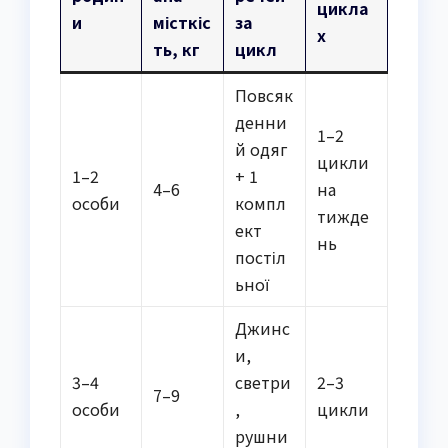
цикла
и
місткіс
за
х
ть, кг
цикл
Повсяк
денни
1–2
й одяг
цикли
1–2
+ 1
4–6
на
особи
компл
тижде
ект
нь
постіл
ьної
Джинс
и,
3–4
светри
2–3
7–9
особи
,
цикли
рушни