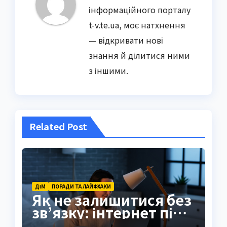
інформаційного порталу
t-v.te.ua, моє натхнення
— відкривати нові
знання й ділитися ними
з іншими.
Related Post
ДІМ
ПОРАДИ ТА ЛАЙФХАКИ
Як не залишитися без
зв’язку: інтернет під
час відключень світла