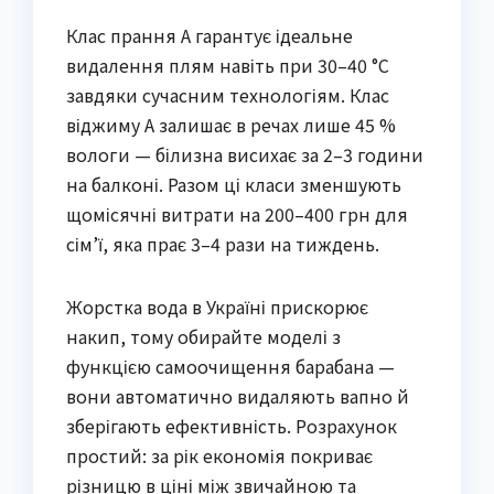
Клас прання A гарантує ідеальне
видалення плям навіть при 30–40 °C
завдяки сучасним технологіям. Клас
віджиму A залишає в речах лише 45 %
вологи — білизна висихає за 2–3 години
на балконі. Разом ці класи зменшують
щомісячні витрати на 200–400 грн для
сім’ї, яка прає 3–4 рази на тиждень.
Жорстка вода в Україні прискорює
накип, тому обирайте моделі з
функцією самоочищення барабана —
вони автоматично видаляють вапно й
зберігають ефективність. Розрахунок
простий: за рік економія покриває
різницю в ціні між звичайною та