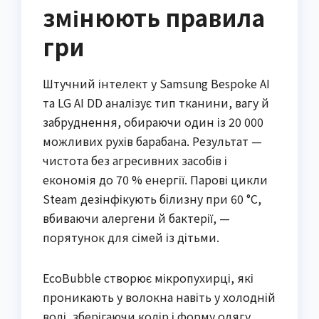
змінюють правила
гри
Штучний інтелект у Samsung Bespoke AI
та LG AI DD аналізує тип тканини, вагу й
забруднення, обираючи один із 20 000
можливих рухів барабана. Результат —
чистота без агресивних засобів і
економія до 70 % енергії. Парові цикли
Steam дезінфікують білизну при 60 °C,
вбиваючи алергени й бактерії, —
порятунок для сімей із дітьми.
EcoBubble створює мікропухирці, які
проникають у волокна навіть у холодній
воді, зберігаючи колір і форму одягу.