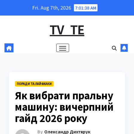
Skip
Fri. Aug 7th, 2026
7:01:39 AM
to
content
TV_TE
ПОРАДИ ТА ЛАЙФХАКИ
Як вибрати пральну
машину: вичерпний
гайд 2026 року
By
Олександр Дихтярук