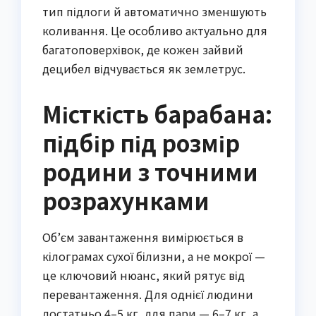
тип підлоги й автоматично зменшують
коливання. Це особливо актуально для
багатоповерхівок, де кожен зайвий
децибел відчувається як землетрус.
Місткість барабана:
підбір під розмір
родини з точними
розрахунками
Об’єм завантаження вимірюється в
кілограмах сухої білизни, а не мокрої —
це ключовий нюанс, який рятує від
перевантаження. Для однієї людини
достатньо 4–5 кг, для пари — 6–7 кг, а