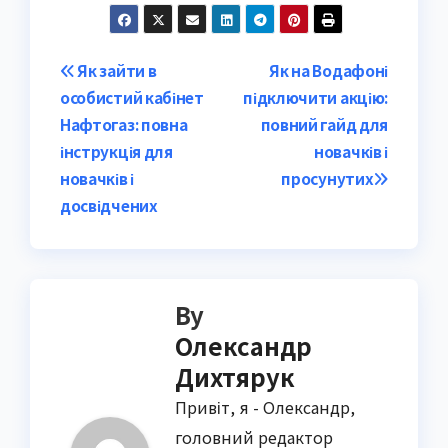
Post
Як зайти в
Як на Водафоні
особистий кабінет
підключити акцію:
navigation
Нафтогаз: повна
повний гайд для
інструкція для
новачків і
новачків і
просунутих
досвідчених
By
Олександр
Дихтярук
Привіт, я - Олександр,
головний редактор