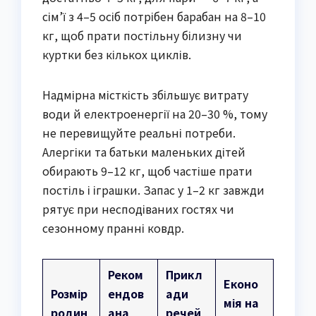
сім’ї з 4–5 осіб потрібен барабан на 8–10
кг, щоб прати постільну білизну чи
куртки без кількох циклів.
Надмірна місткість збільшує витрату
води й електроенергії на 20–30 %, тому
не перевищуйте реальні потреби.
Алергіки та батьки маленьких дітей
обирають 9–12 кг, щоб частіше прати
постіль і іграшки. Запас у 1–2 кг завжди
рятує при несподіваних гостях чи
сезонному пранні ковдр.
Реком
Прикл
Еконо
Розмір
ендов
ади
мія на
родин
ана
речей