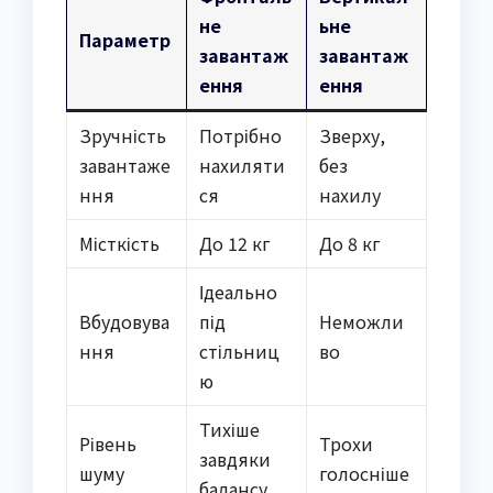
не
ьне
Параметр
завантаж
завантаж
ення
ення
Зручність
Потрібно
Зверху,
завантаже
нахиляти
без
ння
ся
нахилу
Місткість
До 12 кг
До 8 кг
Ідеально
Вбудовува
під
Неможли
ння
стільниц
во
ю
Тихіше
Рівень
Трохи
завдяки
шуму
голосніше
балансу