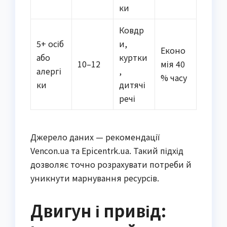
ки
Ковдр
5+ осіб
и,
Еконо
або
куртки
10–12
мія 40
алергі
,
% часу
ки
дитячі
речі
Джерело даних — рекомендації
Vencon.ua та Epicentrk.ua. Такий підхід
дозволяє точно розрахувати потреби й
уникнути марнування ресурсів.
Двигун і привід: