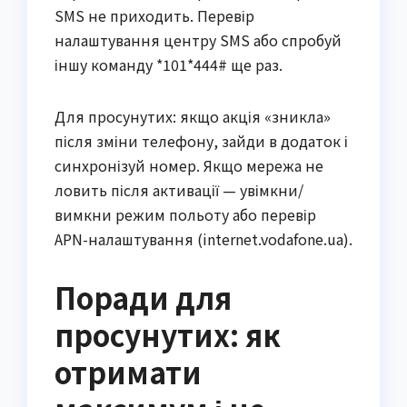
SMS не приходить. Перевір
налаштування центру SMS або спробуй
іншу команду *101*444# ще раз.
Для просунутих: якщо акція «зникла»
після зміни телефону, зайди в додаток і
синхронізуй номер. Якщо мережа не
ловить після активації — увімкни/
вимкни режим польоту або перевір
APN-налаштування (internet.vodafone.ua).
Поради для
просунутих: як
отримати