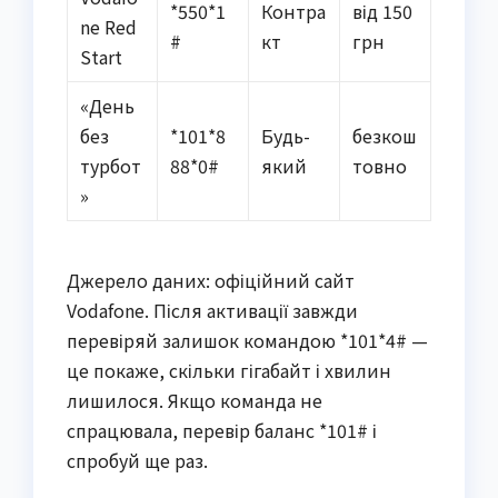
*550*1
Контра
від 150
ne Red
#
кт
грн
Start
«День
без
*101*8
Будь-
безкош
турбот
88*0#
який
товно
»
Джерело даних: офіційний сайт
Vodafone. Після активації завжди
перевіряй залишок командою *101*4# —
це покаже, скільки гігабайт і хвилин
лишилося. Якщо команда не
спрацювала, перевір баланс *101# і
спробуй ще раз.