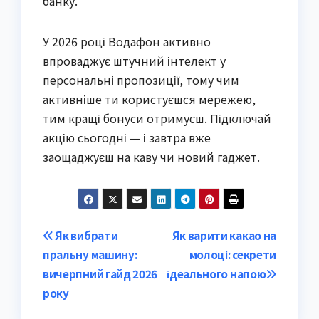
банку.
У 2026 році Водафон активно
впроваджує штучний інтелект у
персональні пропозиції, тому чим
активніше ти користуєшся мережею,
тим кращі бонуси отримуєш. Підключай
акцію сьогодні — і завтра вже
заощаджуєш на каву чи новий гаджет.
Post
Як вибрати
Як варити какао на
пральну машину:
молоці: секрети
navigation
вичерпний гайд 2026
ідеального напою
року