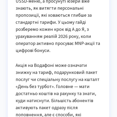
USSD-меню, а просунуті юзери вже
знають, як витягти персональні
пропозиції, які ховаються глибше за
стандартні тарифи. У цьому гайді
розберемо кожен крок від А до Я, з
урахуванням реалій 2026 року, коли
оператор активно просуває MNP-акції та
цифрові бонуси.
Акція на Водафоні може означати
знижку на тариф, подарунковий пакет
послуг чи спеціальну послугу на кшталт
«День без турбот». Головне — мати
достатньо коштів на рахунку та знати,
куди натиснути. Більшість абонентів
активують пакет одразу після
поповнення, але є способи, які