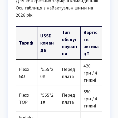
Для конкретних тарифів команди інші.
Ось таблиця з найактуальнішими на
2026 рік:
Тип
Вартіс
USSD-
обслуг
ть
Тариф
коман
овуван
актива
да
ня
ції
420
Flexx
*555*2
Перед
грн / 4
GO
0#
плата
тижні
550
Flexx
*555*2
Перед
грн / 4
TOP
1#
плата
тижні
Vodafo