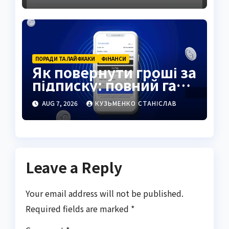
ПОРАДИ ТА ЛАЙФХАКИ
ФІНАНСИ
Як повернути гроші за
підписку: повний гайд
2026
AUG 7, 2026
КУЗЬМЕНКО СТАНІСЛАВ
Leave a Reply
Your email address will not be published.
Required fields are marked
*