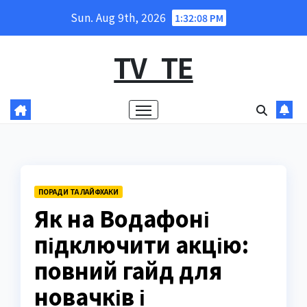
Skip
Sun. Aug 9th, 2026
1:32:09 PM
to
content
TV_TE
ПОРАДИ ТА ЛАЙФХАКИ
Як на Водафоні
підключити акцію:
повний гайд для
новачків і