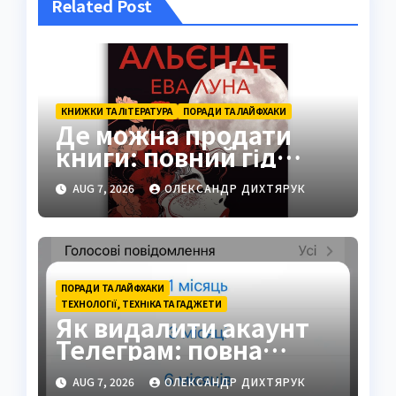
Related Post
КНИЖКИ ТА ЛІТЕРАТУРА
ПОРАДИ ТА ЛАЙФХАКИ
Де можна продати
книги: повний гід
платформами 2026
AUG 7, 2026
ОЛЕКСАНДР ДИХТЯРУК
ПОРАДИ ТА ЛАЙФХАКИ
ТЕХНОЛОГІЇ, ТЕХНІКА ТА ГАДЖЕТИ
Як видалити акаунт
Телеграм: повна
інструкція на 2026 рік
AUG 7, 2026
ОЛЕКСАНДР ДИХТЯРУК