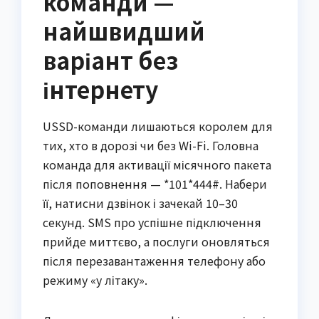
команди —
найшвидший
варіант без
інтернету
USSD-команди лишаються королем для
тих, хто в дорозі чи без Wi-Fi. Головна
команда для активації місячного пакета
після поповнення — *101*444#. Набери
її, натисни дзвінок і зачекай 10–30
секунд. SMS про успішне підключення
прийде миттєво, а послуги оновляться
після перезавантаження телефону або
режиму «у літаку».