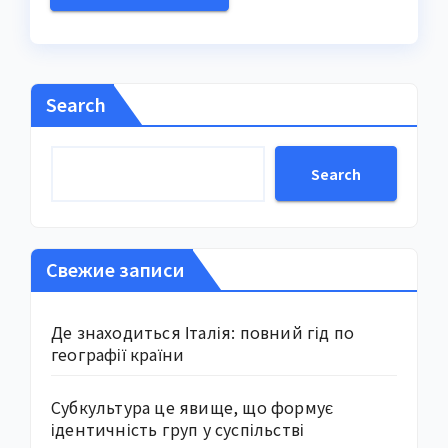
Search
Search
Свежие записи
Де знаходиться Італія: повний гід по
географії країни
Субкультура це явище, що формує
ідентичність груп у суспільстві