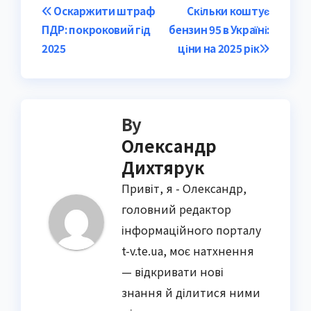
Post
Оскаржити штраф
Скільки коштує
ПДР: покроковий гід
бензин 95 в Україні:
navigation
2025
ціни на 2025 рік
By
Олександр
Дихтярук
Привіт, я - Олександр,
головний редактор
інформаційного порталу
t-v.te.ua, моє натхнення
— відкривати нові
знання й ділитися ними