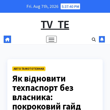
Skip
Fri. Aug 7th, 2026
5:37:41 PM
to
content
TV_TE
АВТО ТА МОТОТЕХНІКА
Як відновити
техпаспорт без
власника:
покроковий гайд