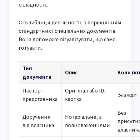
складності.
Ось таблиця для ясності, з порівнянням
стандартних і спеціальних документів.
Вона допоможе візуалізувати, що саме
готувати.
Тип
Опис
Коли по
документа
Паспорт
Оригінал або ID-
Завжди
представника
картка
Без
Доручення
Нотаріальне, з
присутно
від власника
повноваженнями
власник