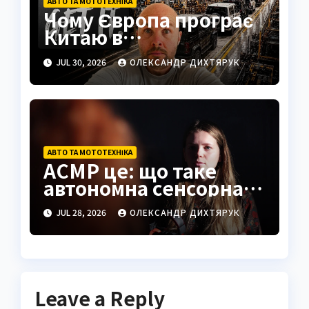
АВТО ТА МОТОТЕХНІКА
Чому Європа програє
Китаю в
електромобілях: візит
JUL 30, 2026
ОЛЕКСАНДР ДИХТЯРУК
на завод BYD
АВТО ТА МОТОТЕХНІКА
АСМР це: що таке
автономна сенсорна
меридіональна
JUL 28, 2026
ОЛЕКСАНДР ДИХТЯРУК
реакція
Leave a Reply