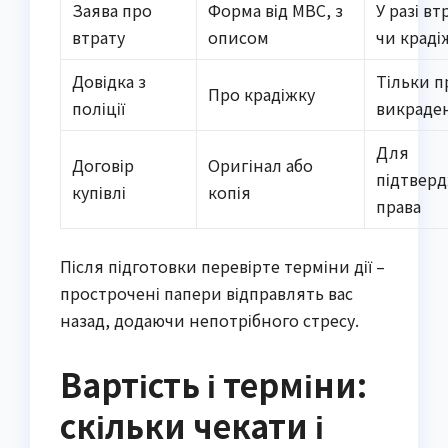
Заява про
Форма від МВС, з
У разі вт
втрату
описом
чи краді
Довідка з
Тільки п
Про крадіжку
поліції
викраде
Для
Договір
Оригінал або
підтвер
купівлі
копія
права
Після підготовки перевірте терміни дії –
прострочені папери відправлять вас
назад, додаючи непотрібного стресу.
Вартість і терміни:
скільки чекати і