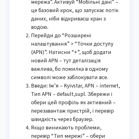
мережа”. Активуй “Мобільні дані” –
це базовий крок, що запускає потік
даних, ніби відкриваєш кран з
водою.
Перейди до “Розширені
налаштування” > “Точки доступу
(APN)”. Натисни “+”, щоб додати
новий APN – тут деталізація
важлива, бо помилка в одному
символі може заблокувати все.
Введи: Ім’я – Kyivstar, APN – internet,
Тип APN – default,supl. Збережи і
обери цей профіль як активний –
перезавантаж пристрій, і перевір
швидкість через браузер.
Якщо виникають проблеми,
перевір “Тип мережі” – обери