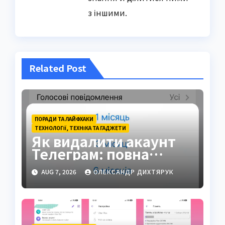
з іншими.
Related Post
ПОРАДИ ТА ЛАЙФХАКИ
ТЕХНОЛОГІЇ, ТЕХНІКА ТА ГАДЖЕТИ
Як видалити акаунт
Телеграм: повна
інструкція на 2026 рік
AUG 7, 2026
ОЛЕКСАНДР ДИХТЯРУК