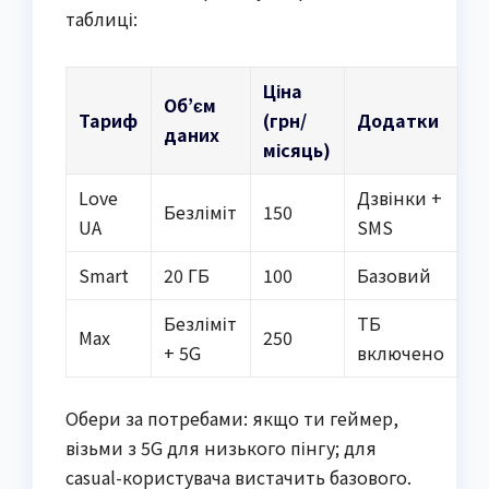
таблиці:
Ціна
Об’єм
Тариф
(грн/
Додатки
даних
місяць)
Love
Дзвінки +
Безліміт
150
UA
SMS
Smart
20 ГБ
100
Базовий
Безліміт
ТБ
Max
250
+ 5G
включено
Обери за потребами: якщо ти геймер,
візьми з 5G для низького пінгу; для
casual-користувача вистачить базового.