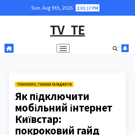
Skip
Sun. Aug 9th, 2026
2:01:18 PM
to
content
TV_TE
ТЕХНОЛОГІЇ, ТЕХНІКА ТА ГАДЖЕТИ
Як підключити
мобільний інтернет
Київстар:
покроковий гайд