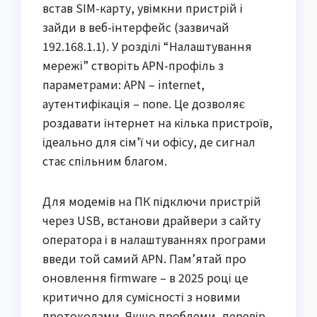
встав SIM-карту, увімкни пристрій і
зайди в веб-інтерфейс (зазвичай
192.168.1.1). У розділі “Налаштування
мережі” створіть APN-профіль з
параметрами: APN – internet,
аутентифікація – none. Це дозволяє
роздавати інтернет на кілька пристроїв,
ідеально для сім’ї чи офісу, де сигнал
стає спільним благом.
Для модемів на ПК підключи пристрій
через USB, встанови драйвери з сайту
оператора і в налаштуваннях програми
введи той самий APN. Пам’ятай про
оновлення firmware – в 2025 році це
критично для сумісності з новими
протоколами. Якщо проблеми, перевір