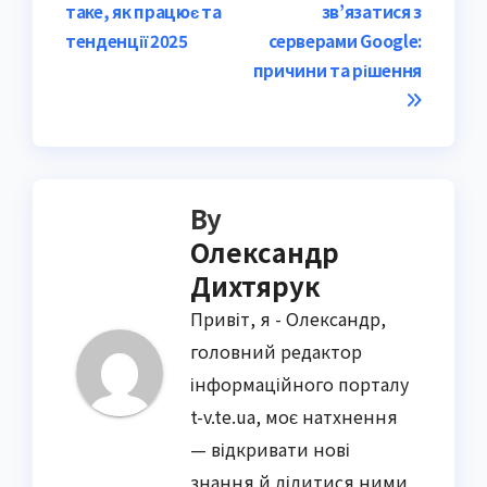
таке, як працює та
зв’язатися з
navigation
тенденції 2025
серверами Google:
причини та рішення
By
Олександр
Дихтярук
Привіт, я - Олександр,
головний редактор
інформаційного порталу
t-v.te.ua, моє натхнення
— відкривати нові
знання й ділитися ними