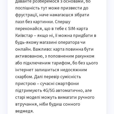
давайте розберемося з основами, бо
поспішність тут може призвести до
фрустрації, наче намагаєшся зібрати
пазл без картинки. Спершу
переконайся, що в тебе є SIM-карта
Київстар – якщо ні, її можна придбати в
будь-якому магазині оператора чи
онлайн. Важливо: карта повинна бути
активованою, з поповненим рахунком
або підключеним тарифом, бо без цього
інтернет залишиться недосяжним
скарбом. Далі перевір сумісність
пристрою – сучасні смартфони
підтримують 4G/5G автоматично, але
старі моделі можуть вимагати ручного
втручання, ніби будиш сонного
ведмедя.