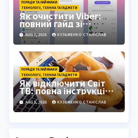
ПОРАДИ ТА ЛАЙФХАКИ
ТЕХНОЛОГІЇ, ТЕХНІКА ТА ГАДЖЕТИ
Як очистити Viber:
повний гайд зі
звільнення пам’яті
AUG 7, 2026
КУЗЬМЕНКО СТАНІСЛАВ
ПОРАДИ ТА ЛАЙФХАКИ
ТЕХНОЛОГІЇ, ТЕХНІКА ТА ГАДЖЕТИ
Як відключити Світ
ТВ: повна інструкція
2026
AUG 5, 2026
КУЗЬМЕНКО СТАНІСЛАВ