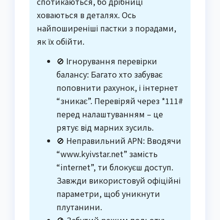
спотикаються, бо дрібниці
ховаються в деталях. Ось
найпоширеніші пастки з порадами,
як їх обійти.
🚫 Ігнорування перевірки
балансу: Багато хто забуває
поповнити рахунок, і інтернет
“зникає”. Перевіряй через *111#
перед налаштуванням – це
рятує від марних зусиль.
🚫 Неправильний APN: Вводячи
“www.kyivstar.net” замість
“internet”, ти блокуєш доступ.
Завжди використовуй офіційні
параметри, щоб уникнути
плутанини.