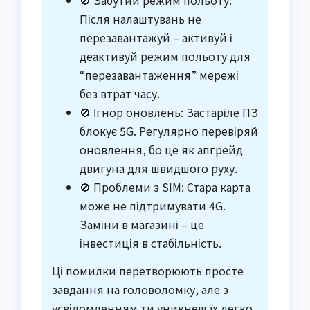
🚫 Забутий режим польоту:
Після налаштувань не
перезавантажуй – активуй і
деактивуй режим польоту для
“перезавантаження” мережі
без втрат часу.
🚫 Ігнор оновлень: Застаріле ПЗ
блокує 5G. Регулярно перевіряй
оновлення, бо це як апгрейд
двигуна для швидшого руху.
🚫 Проблеми з SIM: Стара карта
може не підтримувати 4G.
Заміни в магазині – це
інвестиція в стабільність.
Ці помилки перетворюють просте
завдання на головоломку, але з
усвідомленням ти уникнеш їх легко.