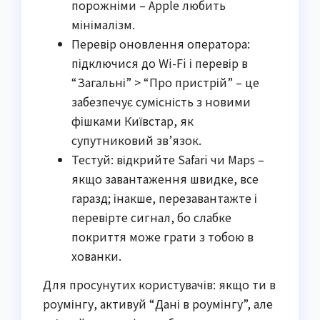
порожніми – Apple любить
мінімалізм.
Перевір оновлення оператора:
підключися до Wi-Fi і перевір в
“Загальні” > “Про пристрій” – це
забезпечує сумісність з новими
фішками Київстар, як
супутниковий зв’язок.
Тестуй: відкрийте Safari чи Maps –
якщо завантаження швидке, все
гаразд; інакше, перезавантажте і
перевірте сигнал, бо слабке
покриття може грати з тобою в
хованки.
Для просунутих користувачів: якщо ти в
роумінгу, активуй “Дані в роумінгу”, але