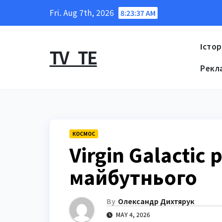
Skip
Fri. Aug 7th, 2026
8:23:38 AM
to
content
Істор
TV_TE
Рекл
КОСМОС
Virgin Galacti
майбутнього
By
Олександр Дихтярук
MAY 4, 2026