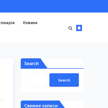
улінарія
Новини
Search
Search
Свежие записи