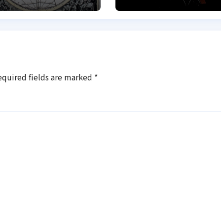
анувала
космосі
толіттями
equired fields are marked
*