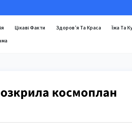
ія
Цікаві Факти
Здоров’я Та Краса
Їжа Та К
ама
c розкрила космоплан