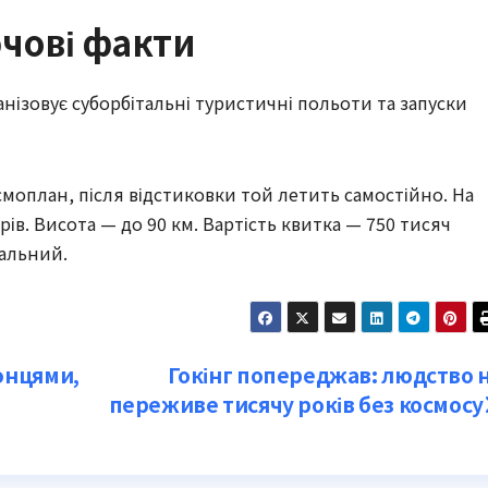
лючові факти
анізовує суборбітальні туристичні польоти та запуски
смоплан, після відстиковки той летить самостійно. На
рів. Висота — до 90 км. Вартість квитка — 750 тисяч
мальний.
сонцями,
Гокінг попереджав: людство 
переживе тисячу років без космосу