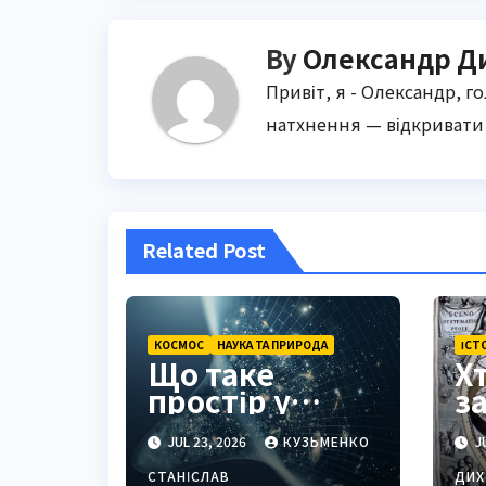
By
Олександр Д
Привіт, я - Олександр, г
натхнення — відкривати 
Related Post
КОСМОС
НАУКА ТА ПРИРОДА
ІСТ
Що таке
Х
простір у
з
філософії,
г
JUL 23, 2026
КУЗЬМЕНКО
JU
фізиці та
с
повсякденні
т
СТАНІСЛАВ
ДИХ