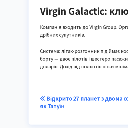
Virgin Galactic: к
Компанія входить до Virgin Group. Орг
дрібних супутників.
Система: літак-розгонник підіймає ко
борту — двоє пілотів і шестеро пасажи
доларів. Дохід від польотів поки міні
Post
Відкрито 27 планет з двома 
як Татуїн
navigation