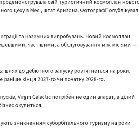
ic продемонструвала свій туристичний космоплан новог
ного цеху в Месі, штат Аризона. Фотографії опублікува
теграції та наземних випробувань. Новий космоплан
ешевшими, частішими, а обслуговування між місіями —
ь: шлях до дебютного запуску розтягнеться на роки.
 раніше кінця 2027-го чи початку 2028-го.
сків, Virgin Galactic потрібен не один апарат, а цілий
бізнес окупиться.
ожують зникненням суборбітального туризму на роки