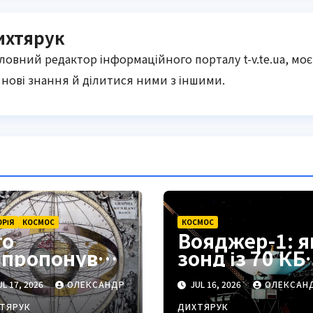
ихтярук
оловний редактор інформаційного порталу t-v.te.ua, моє
нові знання й ділитися ними з іншими.
ОРІЯ
КОСМОС
КОСМОС
то
Вояджер-1: я
апропонував
зонд із 70 КБ
еоцентричну
пам’яті
L 17, 2026
ОЛЕКСАНДР
JUL 16, 2026
ОЛЕКСАН
истему світу
працює
а чому вона
півстоліття в
ТЯРУК
ДИХТЯРУК