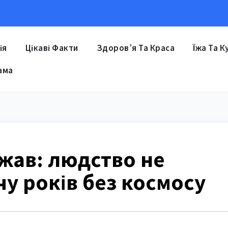
ія
Цікаві Факти
Здоров’я Та Краса
Їжа Та К
ама
жав: людство не
у років без космосу