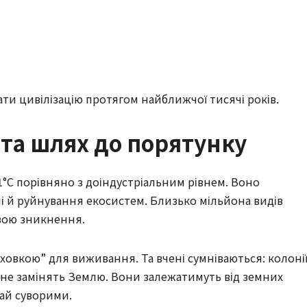
ати цивілізацію протягом найближчої тисячі років.
та шлях до порятунку
1°C порівняно з доіндустріальним рівнем. Воно
і й руйнування екосистем. Близько мільйона видів
озою зникнення.
ховкою” для виживання. Та вчені сумніваються: колоні
 не замінять Землю. Вони залежатимуть від земних
рай суворими.