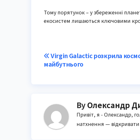
Тому порятунок – у збереженні плане
екосистем лишаються ключовими кр
Post
Virgin Galactic розкрила кос
майбутнього
navigation
By
Олександр Д
Привіт, я - Олександр, г
натхнення — відкривати 