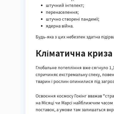
штучний інтелект;
перенаселення;
штучно створені пандемії;
ядерна війна.
Будь-яка з цих небезпек здатна підірв
Кліматична криза 
Глобальне потепління вже сягнуло 1,
спричиняє екстремальну спеку, повен
тварин і рослин опинилися під загр
Освоєння космосу Гокінг вважав “стра
на Місяці чи Марсі найближчим часом
поставок, а умови там залишаться вк