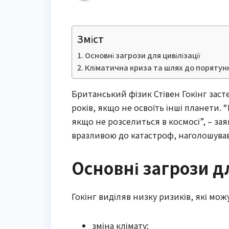
Зміст
Основні загрози для цивілізації
Кліматична криза та шлях до порятун
Британський фізик Стівен Гокінг заст
років, якщо не освоїть інші планети.
якщо не розселиться в космосі”, – зая
вразливою до катастроф, наголошува
Основні загрози дл
Гокінг виділяв низку ризиків, які мо
зміна клімату;