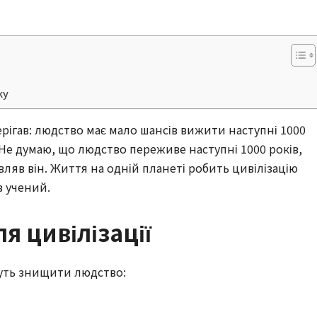
ку
ерігав: людство має мало шансів вижити наступні 1000
 “Не думаю, що людство переживе наступні 1000 років,
вляв він. Життя на одній планеті робить цивілізацію
в учений.
я цивілізації
жуть знищити людство: