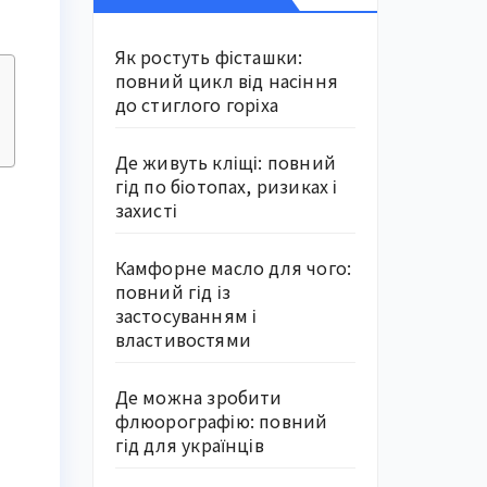
Як ростуть фісташки:
повний цикл від насіння
до стиглого горіха
Де живуть кліщі: повний
гід по біотопах, ризиках і
захисті
Камфорне масло для чого:
повний гід із
застосуванням і
властивостями
Де можна зробити
флюорографію: повний
гід для українців