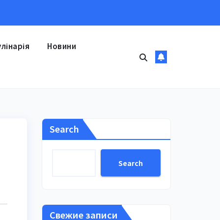
улінарія
Новини
Search
Search
Свежие записи