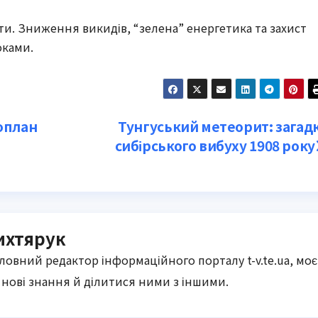
ти. Зниження викидів, “зелена” енергетика та захист
оками.
моплан
Тунгуський метеорит: загад
сибірського вибуху 1908 року
ихтярук
оловний редактор інформаційного порталу t-v.te.ua, моє
нові знання й ділитися ними з іншими.