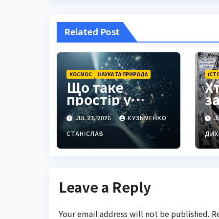
Related Post
КОСМОС
НАУКА ТА ПРИРОДА
ІСТ
Що таке
Х
простір у
з
філософії,
г
JUL 23, 2026
КУЗЬМЕНКО
JU
фізиці та
с
повсякденні
т
СТАНІСЛАВ
ДИХ
п
с
Leave a Reply
Your email address will not be published.
R