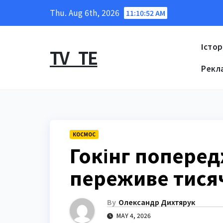
Skip
Thu. Aug 6th, 2026
11:10:53 AM
to
content
Істор
TV_TE
Рекл
КОСМОС
Гокінг поперед
переживе тисяч
By
Олександр Дихтярук
MAY 4, 2026