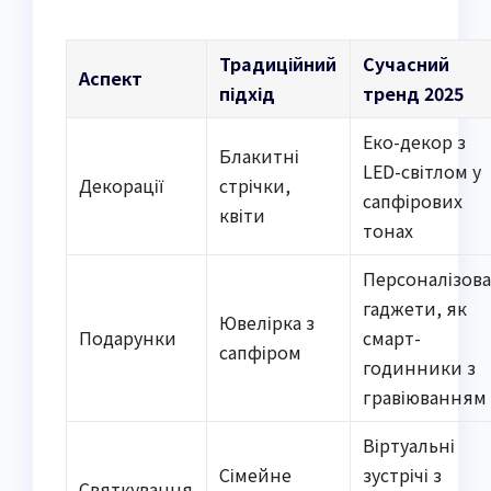
Традиційний
Сучасний
Аспект
підхід
тренд 2025
Еко-декор з
Блакитні
LED-світлом у
Декорації
стрічки,
сапфірових
квіти
тонах
Персоналізова
гаджети, як
Ювелірка з
Подарунки
смарт-
сапфіром
годинники з
гравіюванням
Віртуальні
Сімейне
зустрічі з
Святкування