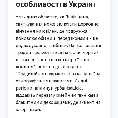
особливості в Україні
У західних областях, як Львівщина,
святкування може включати церковне
вінчання на ювілей, де подружжя
поновлює обітниці перед іконами – це
додає духовної глибини. На Полтавщині
традиції фокусуються на фольклорних
піснях, де гості співають про “вічне
кохання”, подібно до обрядів з
“Традиційного українського весілля” за
етнографічними записами. Східні
регіони, вплинуті урбанізацією,
віддають перевагу сімейним пікнікам з
блакитними декораціями, де акцент на
історії пари.