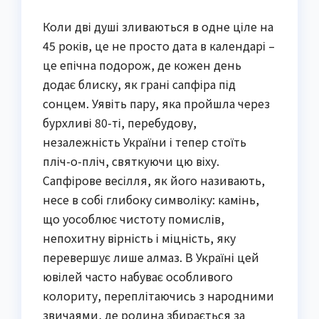
Коли дві душі зливаються в одне ціле на
45 років, це не просто дата в календарі –
це епічна подорож, де кожен день
додає блиску, як грані сапфіра під
сонцем. Уявіть пару, яка пройшла через
бурхливі 80-ті, перебудову,
незалежність України і тепер стоїть
пліч-о-пліч, святкуючи цю віху.
Сапфірове весілля, як його називають,
несе в собі глибоку символіку: камінь,
що уособлює чистоту помислів,
непохитну вірність і міцність, яку
перевершує лише алмаз. В Україні цей
ювілей часто набуває особливого
колориту, переплітаючись з народними
звичаями, де родина збирається за