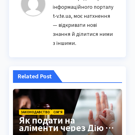
інформаційного порталу
t-v.te.ua, моє натхнення
— відкривати нові
знання й ділитися ними
з іншими.
Related Post
ЗАКОНОДАВСТВО
СІМ’Я
Як подати на
аліменти через Дію у
2026 році