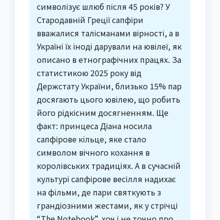
символізує шлюб після 45 років? У
Стародавній Греції сапфіри
вважалися талісманами вірності, а в
Україні їх іноді дарували на ювілеї, як
описано в етнографічних працях. За
статистикою 2025 року від
Держстату України, близько 15% пар
досягають цього ювілею, що робить
його рідкісним досягненням. Ще
факт: принцеса Діана носила
сапфірове кільце, яке стало
символом вічного кохання в
королівських традиціях. А в сучасній
культурі сапфірове весілля надихає
на фільми, де пари святкують з
грандіозними жестами, як у стрічці
“The Notebook”, хоч і не точно про