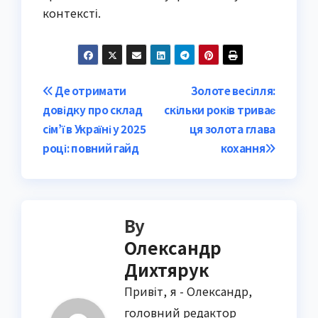
контексті.
Post
Де отримати
Золоте весілля:
довідку про склад
скільки років триває
navigation
сім’ї в Україні у 2025
ця золота глава
році: повний гайд
кохання
By
Олександр
Дихтярук
Привіт, я - Олександр,
головний редактор