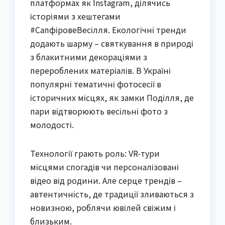
платформах як Instagram, ділячись
історіями з хештегами
#СапфіровеВесілля. Екологічні тренди
додають шарму – святкування в природі
з блакитними декораціями з
перероблених матеріалів. В Україні
популярні тематичні фотосесії в
історичних місцях, як замки Поділля, де
пари відтворюють весільні фото з
молодості.
Технології грають роль: VR-тури
місцями спогадів чи персоналізовані
відео від родини. Але серце трендів –
автентичність, де традиції зливаються з
новизною, роблячи ювілей свіжим і
близьким.