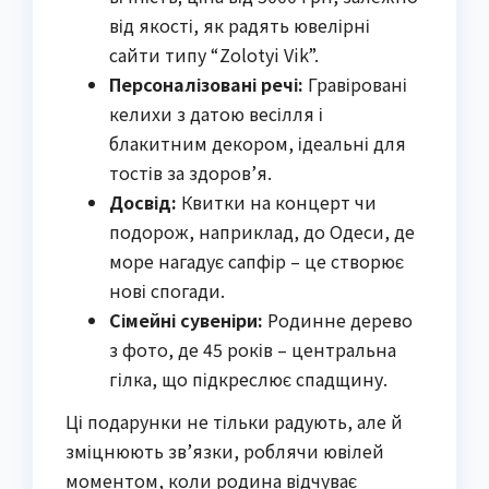
від якості, як радять ювелірні
сайти типу “Zolotyi Vik”.
Персоналізовані речі:
Гравіровані
келихи з датою весілля і
блакитним декором, ідеальні для
тостів за здоров’я.
Досвід:
Квитки на концерт чи
подорож, наприклад, до Одеси, де
море нагадує сапфір – це створює
нові спогади.
Сімейні сувеніри:
Родинне дерево
з фото, де 45 років – центральна
гілка, що підкреслює спадщину.
Ці подарунки не тільки радують, але й
зміцнюють зв’язки, роблячи ювілей
моментом, коли родина відчуває