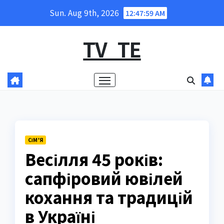
Skip
Sun. Aug 9th, 2026
12:48:01 AM
to
content
TV_TE
СІМ’Я
Весілля 45 років:
сапфіровий ювілей
кохання та традицій
в Україні