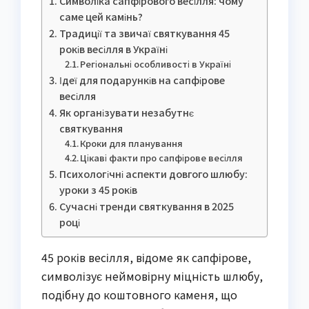
Символіка сапфірового весілля: чому
саме цей камінь?
Традиції та звичаї святкування 45
років весілля в Україні
Регіональні особливості в Україні
Ідеї для подарунків на сапфірове
весілля
Як організувати незабутнє
святкування
Кроки для планування
Цікаві факти про сапфірове весілля
Психологічні аспекти довгого шлюбу:
уроки з 45 років
Сучасні тренди святкування в 2025
році
45 років весілля, відоме як сапфірове,
символізує неймовірну міцність шлюбу,
подібну до коштовного каменя, що