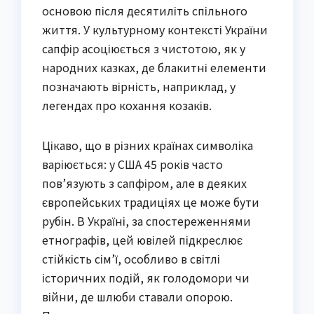
основою після десятиліть спільного
життя. У культурному контексті України
сапфір асоціюється з чистотою, як у
народних казках, де блакитні елементи
позначають вірність, наприклад, у
легендах про кохання козаків.
Цікаво, що в різних країнах символіка
варіюється: у США 45 років часто
пов’язують з сапфіром, але в деяких
європейських традиціях це може бути
рубін. В Україні, за спостереженнями
етнографів, цей ювілей підкреслює
стійкість сім’ї, особливо в світлі
історичних подій, як голодомори чи
війни, де шлюби ставали опорою.