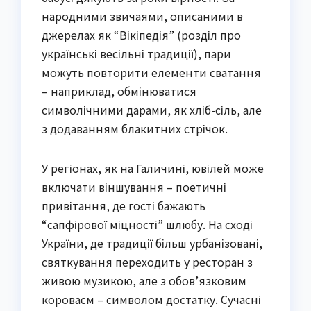
народними звичаями, описаними в
джерелах як “Вікіпедія” (розділ про
українські весільні традиції), пари
можуть повторити елементи сватання
– наприклад, обмінюватися
символічними дарами, як хліб-сіль, але
з додаванням блакитних стрічок.
У регіонах, як на Галичині, ювілей може
включати віншування – поетичні
привітання, де гості бажають
“сапфірової міцності” шлюбу. На сході
України, де традиції більш урбанізовані,
святкування переходить у ресторан з
живою музикою, але з обов’язковим
короваєм – символом достатку. Сучасні