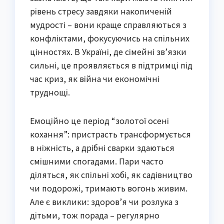
рівень стресу завдяки накопиченій
мудрості – вони краще справляються з
конфліктами, фокусуючись на спільних
цінностях. В Україні, де сімейні зв’язки
сильні, це проявляється в підтримці під
час криз, як війна чи економічні
труднощі.
Емоційно це період “золотої осені
кохання”: пристрасть трансформується
в ніжність, а дрібні сварки здаються
смішними спогадами. Пари часто
діляться, як спільні хобі, як садівництво
чи подорожі, тримають вогонь живим.
Але є виклики: здоров’я чи розлука з
дітьми, тож порада – регулярно