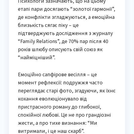
Психологи зазначають, що на цьому
етапі пари досягають “золотої гармонії”,
де конфлікти згладжуються, а емоційна
близькість сягає піку – це
підтверджують дослідження з журналу
“Family Relations”, де 70% пар після 40
років шлюбу описують свій союз як
“найміцніший”.
Емоційно сапфірове весілля – це
момент рефлексії: подружжя часто
переглядає старі фото, згадуючи, як їхнє
кохання еволюціонувало від
пристрасного роману до глибокої,
спокійної любові. Це не про грандіозні
жести, а про тихе визнання: “Ми
витримали, і це наш скарб”.