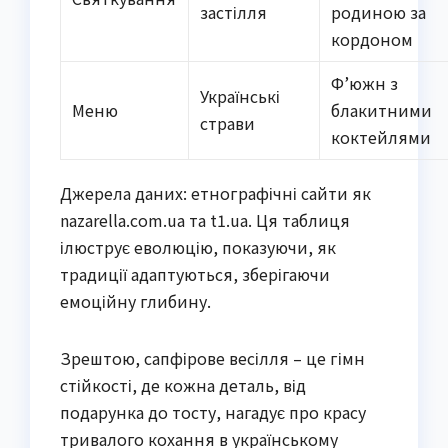
застілля
родиною за
кордоном
Ф’южн з
Українські
Меню
блакитними
страви
коктейлями
Джерела даних: етнографічні сайти як
nazarella.com.ua та t1.ua. Ця таблиця
ілюструє еволюцію, показуючи, як
традиції адаптуються, зберігаючи
емоційну глибину.
Зрештою, сапфірове весілля – це гімн
стійкості, де кожна деталь, від
подарунка до тосту, нагадує про красу
тривалого кохання в українському