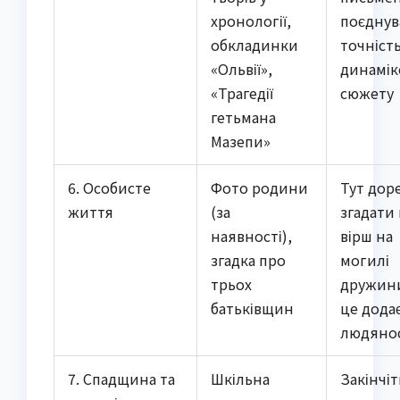
хронології,
поєднув
обкладинки
точність
«Ольвії»,
динамі
«Трагедії
сюжету
гетьмана
Мазепи»
6. Особисте
Фото родини
Тут дор
життя
(за
згадати
наявності),
вірш на
згадка про
могилі
трьох
дружин
батьківщин
це дода
людянос
7. Спадщина та
Шкільна
Закінчіт