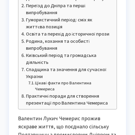
Переїзд до Дніпра та перші
випробування
Гумористичний період: сміх як
життєва позиція
Освіта та перехід до історичної прози
Родина, кохання та особисті
випробування
Київський період та громадська
діяльність
Спадщина та значення для сучасної
України
Цікаві факти про Валентина
Чемериса
Практичні поради для створення
презентації про Валентина Чемериса
Валентин Лукич Чемерис прожив
яскраве життя, що поєднало сільську
Полтавщину з промисловим Дніпром та