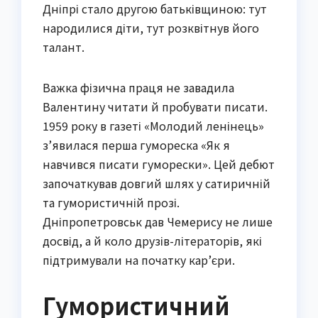
Дніпрі стало другою батьківщиною: тут
народилися діти, тут розквітнув його
талант.
Важка фізична праця не завадила
Валентину читати й пробувати писати.
1959 року в газеті «Молодий ленінець»
з’явилася перша гумореска «Як я
навчився писати гуморески». Цей дебют
започаткував довгий шлях у сатиричній
та гумористичній прозі.
Дніпропетровськ дав Чемерису не лише
досвід, а й коло друзів-літераторів, які
підтримували на початку кар’єри.
Гумористичний