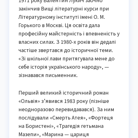
1971 року Валентин Лукич заочно
закінчив Вищі літературні курси при
Літературному інституті імені О. М.
Горького в Москві. Ця освіта дала
професійну майстерність і впевненість у
власних силах. З 1980-х років він дедалі
частіше звертався до історичної теми.
«Зі шкільної лави притягувала мене до
себе історія українського народу», —
зізнавався письменник.
Перший великий історичний роман
«Ольвія» з’явився 1983 року (пізніше
неодноразово перевидавався). За ним
послідували «Смерть Атея», «Фортеця
на Бористені», «Трагедія гетьмана
Мазепи», «Марина — цариця