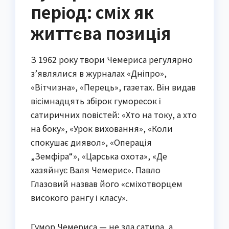
період: сміх як
життєва позиція
З 1962 року твори Чемериса регулярно
з’являлися в журналах «Дніпро»,
«Вітчизна», «Перець», газетах. Він видав
вісімнадцять збірок гуморесок і
сатиричних повістей: «Хто на току, а хто
на боку», «Урок виховання», «Коли
спокушає диявол», «Операція
„Земфіра“», «Царська охота», «Де
хазяйнує Валя Чемерис». Павло
Глазовий назвав його «сміхотворцем
високого рангу і класу».
Гумор Чемериса — не зла сатира, а