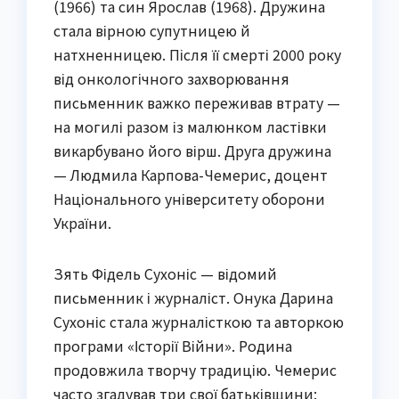
(1966) та син Ярослав (1968). Дружина
стала вірною супутницею й
натхненницею. Після її смерті 2000 року
від онкологічного захворювання
письменник важко переживав втрату —
на могилі разом із малюнком ластівки
викарбувано його вірш. Друга дружина
— Людмила Карпова-Чемерис, доцент
Національного університету оборони
України.
Зять Фідель Сухоніс — відомий
письменник і журналіст. Онука Дарина
Сухоніс стала журналісткою та авторкою
програми «Історії Війни». Родина
продовжила творчу традицію. Чемерис
часто згадував три свої батьківщини: