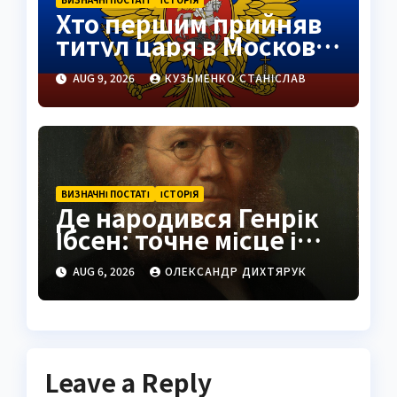
Хто першим прийняв
титул царя в Московії:
історія Івана Грозного
AUG 9, 2026
КУЗЬМЕНКО СТАНІСЛАВ
ВИЗНАЧНІ ПОСТАТІ
ІСТОРІЯ
Де народився Генрік
Ібсен: точне місце і
історія
AUG 6, 2026
ОЛЕКСАНДР ДИХТЯРУК
Leave a Reply