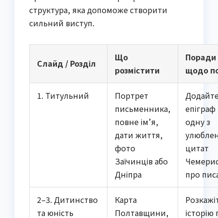
структура, яка допоможе створити
сильний виступ.
Що
Поради
Слайд / Розділ
розмістити
щодо п
1. Титульний
Портрет
Додайт
письменника,
епіграф
повне ім’я,
одну з
дати життя,
улюбле
фото
цитат
Заїчинців або
Чемери
Дніпра
про пис
2–3. Дитинство
Карта
Розкажі
та юність
Полтавщини,
історію 