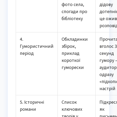
фото села,
дідову
спогади про
дотепні
бібліотеку
це ожи
розпові
4.
Обкладинки
Прочит
Гумористичний
збірок,
вголос 
період
приклад
секунд
короткої
гумору 
гуморески
аудитор
одразу
«підхоп
настрій
5. Історичні
Список
Підкресл
романи
ключових
як
творів у
письме