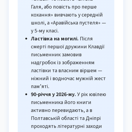
Галя, або повість про перше
кохання» вивчають у середній
школі, а «Аравійська пустеля» —
у 5-му класі.
Ластівка на могилі.
Після
смерті першої дружини Клавдії
письменник замовив
надгробок із зображенням
ластівки та власним віршем —
ніжний і водночас мужній жест
пам’яті.
90-річчя у 2026-му.
У рік ювілею
письменника його книги
активно перевидають, а в
Полтавській області та Дніпрі
проходять літературні заходи