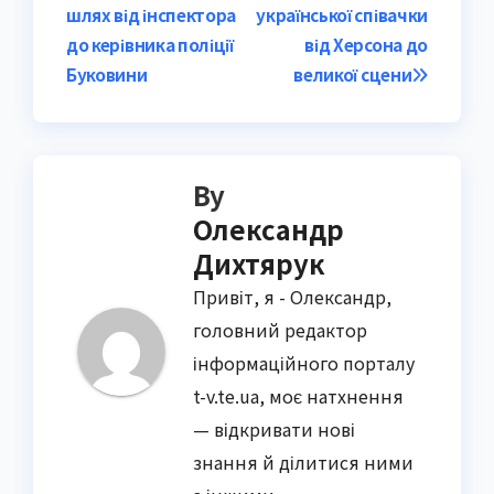
navigation
шлях від інспектора
української співачки
до керівника поліції
від Херсона до
Буковини
великої сцени
By
Олександр
Дихтярук
Привіт, я - Олександр,
головний редактор
інформаційного порталу
t-v.te.ua, моє натхнення
— відкривати нові
знання й ділитися ними