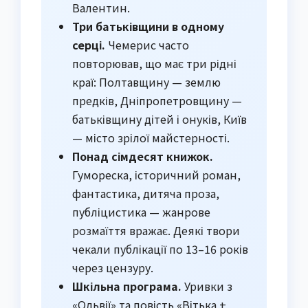
Валентин.
Три батьківщини в одному
серці.
Чемерис часто
повторював, що має три рідні
краї: Полтавщину — землю
предків, Дніпропетровщину —
батьківщину дітей і онуків, Київ
— місто зрілої майстерності.
Понад сімдесят книжок.
Гумореска, історичний роман,
фантастика, дитяча проза,
публіцистика — жанрове
розмаїття вражає. Деякі твори
чекали публікації по 13–16 років
через цензуру.
Шкільна програма.
Уривки з
«Ольвії» та повість «Вітька +