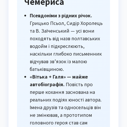
Чемериса
Псевдоніми з рідних річок.
Грицько Псьол, Сидір Хоролець
та В. Заїченський — усі вони
походять від назв полтавських
водойм і підкреслюють,
наскільки глибоко письменник
відчував зв’язок із малою
батьківщиною.
«Вітька + Галя» — майже
автобіографія.
Повість про
перше кохання заснована на
реальних подіях юності автора.
Імена друзів та односельців він
не змінював, а прототипом
головного героя став сам