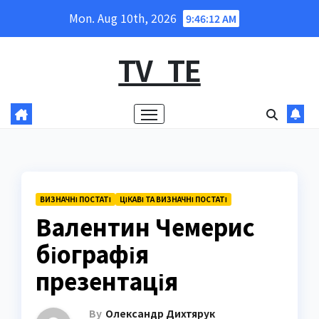
Skip
Mon. Aug 10th, 2026
9:46:13 AM
to
content
TV_TE
ВИЗНАЧНІ ПОСТАТІ
ЦІКАВІ ТА ВИЗНАЧНІ ПОСТАТІ
Валентин Чемерис
біографія
презентація
By
Олександр Дихтярук