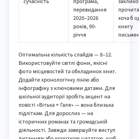
сучасність
програма,
заклик
перевидання
прочит
2020–2026
хоча б о
років, 90-
книгу
річчя
письме
Оптимальна кількість слайдів — 8–12.
Використовуйте світлі фони, якісні
фото місцевостей та обкладинок книг.
Додайте хронологічну лінію або
інфографіку з ключовими датами. Для
шкільної аудиторії зробіть акцент на
повісті «Вітька + Галя» — вона близька
підліткам. Для дорослих — на
історичних романах та громадській
діяльності. Завжди завершуйте виступ
питанням або короткою цитатою, щоб