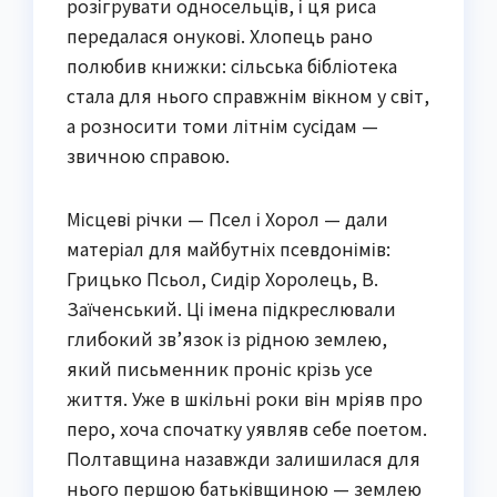
розігрувати односельців, і ця риса
передалася онукові. Хлопець рано
полюбив книжки: сільська бібліотека
стала для нього справжнім вікном у світ,
а розносити томи літнім сусідам —
звичною справою.
Місцеві річки — Псел і Хорол — дали
матеріал для майбутніх псевдонімів:
Грицько Псьол, Сидір Хоролець, В.
Заїченський. Ці імена підкреслювали
глибокий зв’язок із рідною землею,
який письменник проніс крізь усе
життя. Уже в шкільні роки він мріяв про
перо, хоча спочатку уявляв себе поетом.
Полтавщина назавжди залишилася для
нього першою батьківщиною — землею