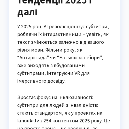
далі
У 2025 році AI революціонізує субтитри,
роблячи їх інтерактивними – уявіть, як
текст змінюється залежно від вашого
рівня мови. Фільми року, як
“Антарктида” чи “Батьківські збори”,
вже виходять з вбудованими
субтитрами, інтегруючи VR для
імерсивного досвіду.
Зростає фокус на інклюзивності:
субтитри для людей з інвалідністю
стають стандартом, як у проектах на
kinoukr.tv з 254 контентом 2025 року. Це
не просто тренд – це еволюція, де