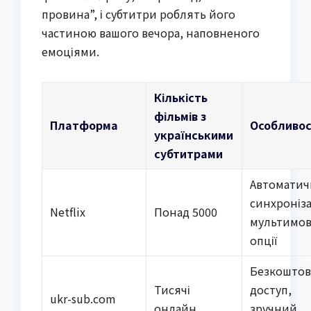
провина”, і субтитри роблять його
частиною вашого вечора, наповненого
емоціями.
Кількість
фільмів з
Платформа
Особливос
українськими
субтитрами
Автоматич
синхроніза
Netflix
Понад 5000
мультимов
опції
Безкошто
Тисячі
доступ,
ukr-sub.com
онлайн
зручний