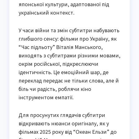
японської культури, адаптованої під
український контекст.
У часи війни та змін субтитри набувають
глибшого сенсу: фільми про Україну, як
“Час підльоту” Віталія Манського,
виходять з субтитрами різними мовами,
окрім російської, підкреслюючи
ідентичність. Це емоційний шар, де
переклад передає не тільки слова, але й
біль чи радість, роблячи кіно
інструментом емпатії.
Для просунутих глядачів субтитри
відкривають нюанси оригіналу, як у
фільмах 2025 року від “Океан Ельзи” до