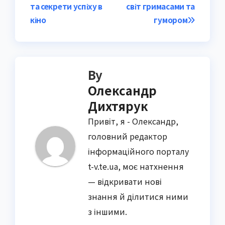
navigation
та секрети успіху в
світ гримасами та
кіно
гумором
By
Олександр
Дихтярук
Привіт, я - Олександр,
головний редактор
інформаційного порталу
t-v.te.ua, моє натхнення
— відкривати нові
знання й ділитися ними
з іншими.