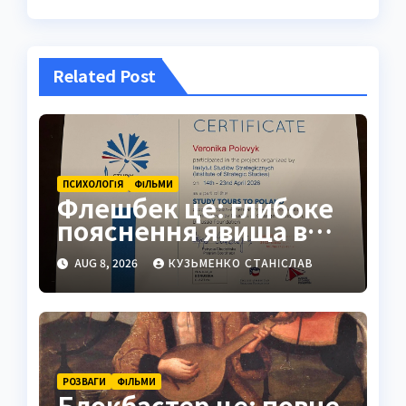
Related Post
ПСИХОЛОГІЯ
ФІЛЬМИ
Флешбек це: глибоке
пояснення явища в
психології, кіно та
AUG 8, 2026
КУЗЬМЕНКО СТАНІСЛАВ
житті
РОЗВАГИ
ФІЛЬМИ
Блокбастер це: повне