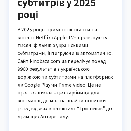
субтитрів у 2025
році
У 2025 році стримінгові гіганти на
кшталт Netflix і Apple TV+ пропонують
тисячі фільмів з українськими
субтитрами, інтегруючи їх автоматично.
Сайт kinobaza.com.ua перелічує понад
9960 результатів з українською
доріжкою чи субтитрами на платформах
як Google Play чи Prime Video. Це не
просто списки – це скарбниця для
кіноманів, де можна знайти новинки
року, від жахів на кшталт “Грішників” до
драм про Антарктиду.