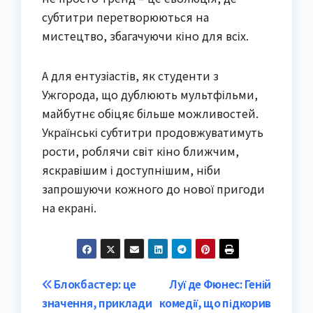
субтитри перетворюються на
мистецтво, збагачуючи кіно для всіх.
А для ентузіастів, як студенти з
Ужгорода, що дублюють мультфільми,
майбутнє обіцяє більше можливостей.
Українські субтитри продовжуватимуть
рости, роблячи світ кіно ближчим,
яскравішим і доступнішим, ніби
запрошуючи кожного до нової пригоди
на екрані.
Post
Блокбастер: це
Луї де Фюнес: Геній
значення, приклади
комедії, що підкорив