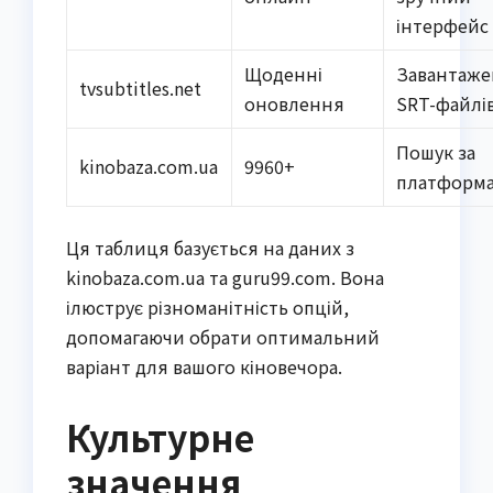
інтерфейс
Щоденні
Завантаж
tvsubtitles.net
оновлення
SRT-файлі
Пошук за
kinobaza.com.ua
9960+
платформ
Ця таблиця базується на даних з
kinobaza.com.ua та guru99.com. Вона
ілюструє різноманітність опцій,
допомагаючи обрати оптимальний
варіант для вашого кіновечора.
Культурне
значення