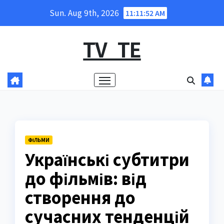
Skip
Sun. Aug 9th, 2026
11:11:53 AM
to
content
TV_TE
ФІЛЬМИ
Українські субтитри
до фільмів: від
створення до
сучасних тенденцій