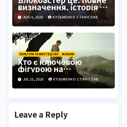
визначення, історія та
сучасне значення
AUG 5, 2026
КУЗЬМЕНКО СТАНІСЛАВ
КУЛЬТУРА ТА МИСТЕЦТВО
ФІЛЬМИ
Хто є ключовою
фігурою на
знімальному
JUL 25, 2026
КУЗЬМЕНКО СТАНІСЛАВ
майданчику
Leave a Reply