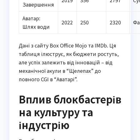
2019
356
2797
Су
Завершення
Аватар:
2022
250
2320
Фа
Шлях води
Дані з сайту Box Office Mojo та IMDb. Ця
таблиця ілюструє, як бюджети ростуть,
але успіх залежить від інновацій – від
механічної акули в “Щелепах” до
повного CGI в “Аватарі”.
Вплив блокбастерів
на культуру та
індустрію