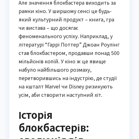
Але значення блокбастера виходить за
рамки кіно. У ширшому сенсі це будь-
який культурний продукт – книга, гра
чи вистава – що досягає
феноменального успіху. Наприклад, у
літературі “Гаррі Поттер” Джоан Роулінг
став блокбастером, продавши понад 500
мільйонів копій. У кіно ж це явище
набуло найбільшого розмаху,
перетворившись на індустрію, де студії
на кшталт Marvel чи Disney ризикують
усім, аби створити наступний хіт.
Історія
блокбастерів: