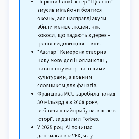
Перший блокбастер “Щелепи”
змусив мільйони боятися
океану, але насправді акули
вбили менше людей, ніж
кокоси, що падають з дерев –
іронія видовищності кіно.
“Аватар” Кемерона створив
нову мову для інопланетян,
натхненну маорі та іншими
культурами, з повним
словником для фанатів.
Франшиза MCU заробила понад
30 мільярдів з 2008 року,
роблячи її найприбутковішою в
історії, за даними Forbes.
У 2025 році AI починає
допомагати в VFX, як у