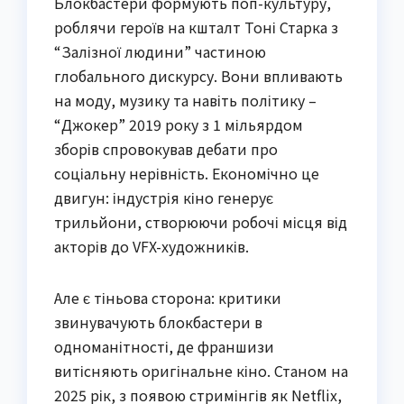
Блокбастери формують поп-культуру,
роблячи героїв на кшталт Тоні Старка з
“Залізної людини” частиною
глобального дискурсу. Вони впливають
на моду, музику та навіть політику –
“Джокер” 2019 року з 1 мільярдом
зборів спровокував дебати про
соціальну нерівність. Економічно це
двигун: індустрія кіно генерує
трильйони, створюючи робочі місця від
акторів до VFX-художників.
Але є тіньова сторона: критики
звинувачують блокбастери в
одноманітності, де франшизи
витісняють оригінальне кіно. Станом на
2025 рік, з появою стримінгів як Netflix,