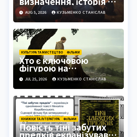
визначення, історія та
сучасне значення
AUG 5, 2026
КУЗЬМЕНКО СТАНІСЛАВ
КУЛЬТУРА ТА МИСТЕЦТВО
ФІЛЬМИ
Хто є ключовою
фігурою на
знімальному
JUL 25, 2026
КУЗЬМЕНКО СТАНІСЛАВ
майданчику
КНИЖКИ ТА ЛІТЕРАТУРА
ФІЛЬМИ
Повість тіні забутих
предків екранізував