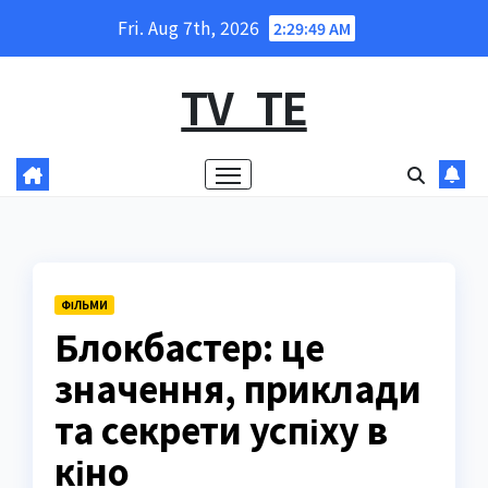
Skip
Fri. Aug 7th, 2026
2:29:50 AM
to
content
TV_TE
ФІЛЬМИ
Блокбастер: це
значення, приклади
та секрети успіху в
кіно