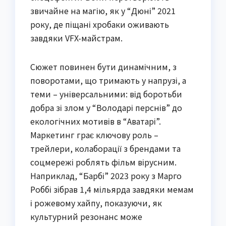
звичайне на магію, як у “Дюні” 2021
року, де піщані хробаки оживають
завдяки VFX-майстрам.
Сюжет повинен бути динамічним, з
поворотами, що тримають у напрузі, а
теми – універсальними: від боротьби
добра зі злом у “Володарі перснів” до
екологічних мотивів в “Аватарі”.
Маркетинг грає ключову роль –
трейлери, колаборації з брендами та
соцмережі роблять фільм вірусним.
Наприклад, “Барбі” 2023 року з Марго
Роббі зібрав 1,4 мільярда завдяки мемам
і рожевому хайпу, показуючи, як
культурний резонанс може