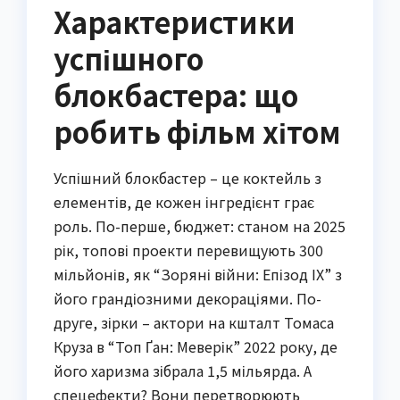
Характеристики
успішного
блокбастера: що
робить фільм хітом
Успішний блокбастер – це коктейль з
елементів, де кожен інгредієнт грає
роль. По-перше, бюджет: станом на 2025
рік, топові проекти перевищують 300
мільйонів, як “Зоряні війни: Епізод IX” з
його грандіозними декораціями. По-
друге, зірки – актори на кшталт Томаса
Круза в “Топ Ґан: Меверік” 2022 року, де
його харизма зібрала 1,5 мільярда. А
спецефекти? Вони перетворюють