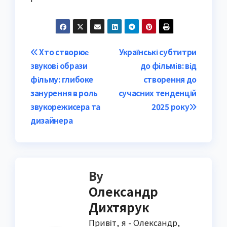
Post
Хто створює
Українські субтитри
звукові образи
до фільмів: від
navigation
фільму: глибоке
створення до
занурення в роль
сучасних тенденцій
звукорежисера та
2025 року
дизайнера
By
Олександр
Дихтярук
Привіт, я - Олександр,