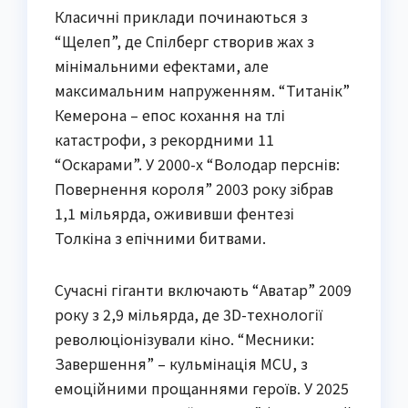
Класичні приклади починаються з
“Щелеп”, де Спілберг створив жах з
мінімальними ефектами, але
максимальним напруженням. “Титанік”
Кемерона – епос кохання на тлі
катастрофи, з рекордними 11
“Оскарами”. У 2000-х “Володар перснів:
Повернення короля” 2003 року зібрав
1,1 мільярда, ожививши фентезі
Толкіна з епічними битвами.
Сучасні гіганти включають “Аватар” 2009
року з 2,9 мільярда, де 3D-технології
революціонізували кіно. “Месники:
Завершення” – кульмінація MCU, з
емоційними прощаннями героїв. У 2025