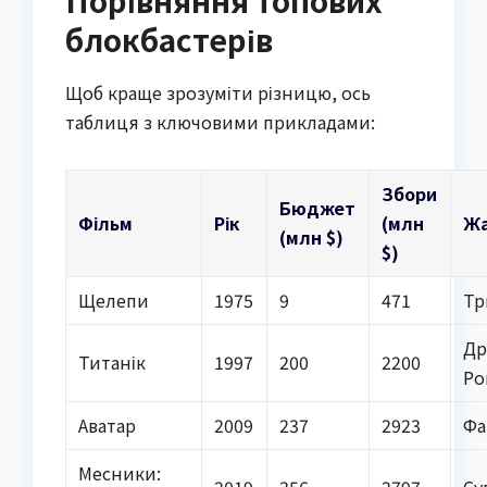
Порівняння топових
блокбастерів
Щоб краще зрозуміти різницю, ось
таблиця з ключовими прикладами:
Збори
Бюджет
Фільм
Рік
(млн
Ж
(млн $)
$)
Щелепи
1975
9
471
Тр
Др
Титанік
1997
200
2200
Ро
Аватар
2009
237
2923
Фа
Месники: