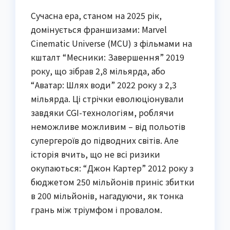
Сучасна ера, станом на 2025 рік,
домінується франшизами: Marvel
Cinematic Universe (MCU) з фільмами на
кшталт “Месники: Завершення” 2019
року, що зібрав 2,8 мільярда, або
“Аватар: Шлях води” 2022 року з 2,3
мільярда. Ці стрічки еволюціонували
завдяки CGI-технологіям, роблячи
неможливе можливим – від польотів
супергероїв до підводних світів. Але
історія вчить, що не всі ризики
окупаються: “Джон Картер” 2012 року з
бюджетом 250 мільйонів приніс збитки
в 200 мільйонів, нагадуючи, як тонка
грань між тріумфом і провалом.