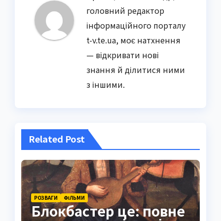
головний редактор
інформаційного порталу
t-v.te.ua, моє натхнення
— відкривати нові
знання й ділитися ними
з іншими.
Related Post
РОЗВАГИ
ФІЛЬМИ
Блокбастер це: повне