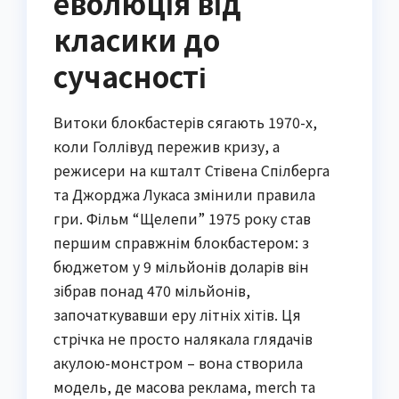
еволюція від
класики до
сучасності
Витоки блокбастерів сягають 1970-х,
коли Голлівуд пережив кризу, а
режисери на кшталт Стівена Спілберга
та Джорджа Лукаса змінили правила
гри. Фільм “Щелепи” 1975 року став
першим справжнім блокбастером: з
бюджетом у 9 мільйонів доларів він
зібрав понад 470 мільйонів,
започаткувавши еру літніх хітів. Ця
стрічка не просто налякала глядачів
акулою-монстром – вона створила
модель, де масова реклама, merch та