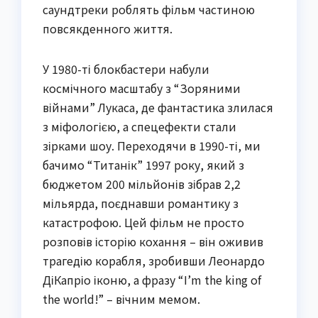
саундтреки роблять фільм частиною
повсякденного життя.
У 1980-ті блокбастери набули
космічного масштабу з “Зоряними
війнами” Лукаса, де фантастика злилася
з міфологією, а спецефекти стали
зірками шоу. Переходячи в 1990-ті, ми
бачимо “Титанік” 1997 року, який з
бюджетом 200 мільйонів зібрав 2,2
мільярда, поєднавши романтику з
катастрофою. Цей фільм не просто
розповів історію кохання – він оживив
трагедію корабля, зробивши Леонардо
ДіКапріо іконю, а фразу “I’m the king of
the world!” – вічним мемом.