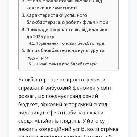
Історія блокбастерів: еволюція від
класики до сучасності
Характеристики успішного
блокбастера: що робить фільм хітом
Приклади блокбастерів: від класики
до 2025 року
Порівняння топових блокбастерів
Вплив блокбастерів на культуру та
індустрію
Цікаві факти про блокбастери
Блокбастер – це не просто фільм, а
справжній вибуховий феномен у світі
розваг, що поєднує грандіозний
бюджет, зірковий акторський склад і
видовищні ефекти, аби завоювати
серця мільйонів глядачів. У його суті
лежить комерційний успіх, коли стрічка
не лише повертає вкладені кошти, а й