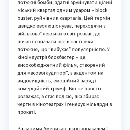
потужні бомби, здатні зруйнувати цілий
міський квартал одним ударом – block
buster, руйнівник кварталів. Цей термін
швидко еволюціонував, переходячи з
військової лексики в світ розваг, де
почав позначати щось настільки
потужне, що “вибухає” популярністю. У
кіноіндустрії блокбастер – це
високобюджетний фільм, створений
для масової аудиторії, з акцентом на
видовищність, емоційний заряд і
комерційний тріумф. Він не просто
розважає, а стає подією, яка збирає
черги в кінотеатрах і генерує мільярди в
прокаті.
За даними Американської кіноакадемії