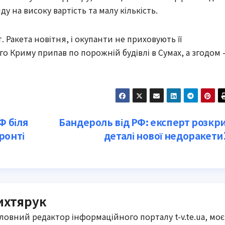
 на високу вартість та малу кількість.
Ракета новітня, і окупанти не приховують її
го Криму припав по порожній будівлі в Сумах, а згодом
Ф біля
Бандероль від РФ: експерт розкр
ронті
деталі нової недоракети
ихтярук
оловний редактор інформаційного порталу t-v.te.ua, моє