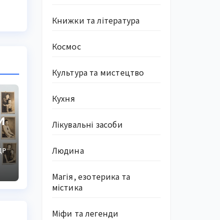
Книжки та література
Космос
Культура та мистецтво
Кухня
и
Лікувальні засоби
Людина
ДР
Магія, езотерика та
містика
Міфи та легенди