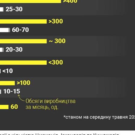
сії з кількістю Цирконів, Іскандерів та Кинджалів