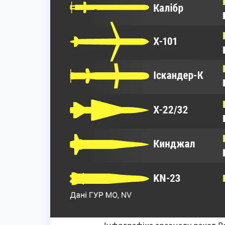
Інфографіка арсеналу ракет Ро