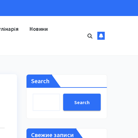
улінарія
Новини
Search
Search
Свежие записи