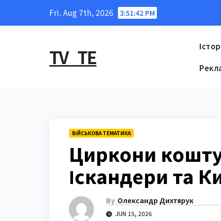
Skip
Fri. Aug 7th, 2026
3:51:43 PM
to
content
Істор
TV_TE
Рекл
ВІЙСЬКОВА ТЕМАТИКА
Циркони кошту
Іскандери та К
By
Олександр Дихтярук
JUN 15, 2026