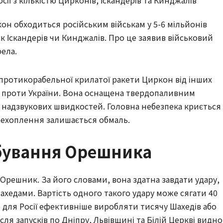
н обходиться російським військам у 5-6 мільйонів
ск Іскандерів чи Кинджалів. Про це заявив військовий
ела.
 протикорабельної крилатої ракети Циркон від інших
ся проти України. Вона оснащена твердопаливним
о надзвукових швидкостей. Головна небезпека криється
ерехоплення залишається обмаль.
обування Орешника
Орешник. За його словами, вона здатна завдати удару,
ахедами. Вартість одного такого удару може сягати 40
о для Росії ефективніше виробляти тисячу Шахедів або
сля запусків по Дніпру, Львівщині та Білій Церкві видно