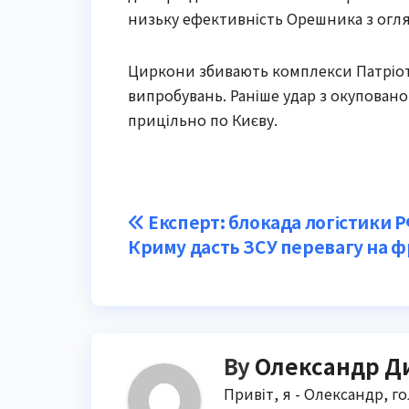
низьку ефективність Орешника з огляду
Циркони збивають комплекси Патріот. 
випробувань. Раніше удар з окуповано
прицільно по Києву.
Post
Експерт: блокада логістики Р
Криму дасть ЗСУ перевагу на ф
navigation
By
Олександр Д
Привіт, я - Олександр, г