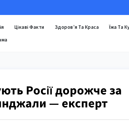
ія
Цікаві Факти
Здоров’я Та Краса
Їжа Та К
ама
ють Росії дорожче за
инджали — експерт