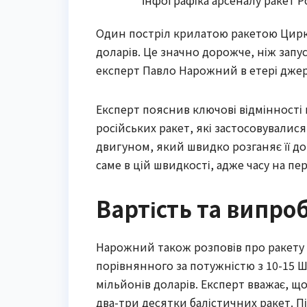
Один постріл крилатою ракетою Цирко
доларів. Це значно дорожче, ніж запу
експерт Павло Нарожний в етері джер
Експерт пояснив ключові відмінності
російських ракет, які застосовували
двигуном, який швидко розганяє її д
саме в цій швидкості, адже часу на п
Вартість та випр
Нарожний також розповів про ракету 
порівнянного за потужністю з 10-15 Ш
мільйонів доларів. Експерт вважає, щ
два-три десятки балістичних ракет. Пі