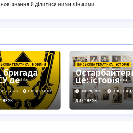
нові знання й ділитися ними з іншими.
СЬКОВА ТЕМАТИКА
НОВИНИ
ВІЙСЬКОВА ТЕМАТИКА
ІСТОРІЯ
1 бригада
Остарбайтер
СУ де
це: історія
находиться:
примусової
UG 2, 2026
ОЛЕКСАНДР
JUL 28, 2026
ОЛЕКСАН
одільськ як
праці
тратегічний
українців
ТЯРУК
ДИХТЯРУК
ентр