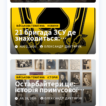
ВІЙСЬКОВА ТЕМАТИКА
НОВИНИ
21 бригада ЗСУ де
знаходиться:
Подільськ як
AUG 2, 2026
ОЛЕКСАНДР ДИХТЯРУК
стратегічний центр
ВІЙСЬКОВА ТЕМАТИКА
ІСТОРІЯ
Остарбайтери це:
історія примусової
праці українців
JUL 28, 2026
ОЛЕКСАНДР ДИХТЯРУК