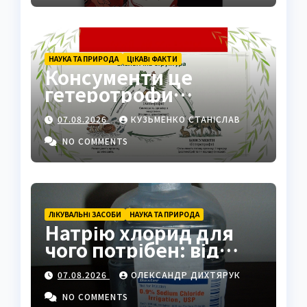
НАУКА ТА ПРИРОДА
ЦІКАВІ ФАКТИ
Консументи це
гетеротрофи
екосистеми
07.08.2026
КУЗЬМЕНКО СТАНІСЛАВ
NO COMMENTS
ЛІКУВАЛЬНІ ЗАСОБИ
НАУКА ТА ПРИРОДА
Натрію хлорид для
чого потрібен: від
фізрозчину до
07.08.2026
ОЛЕКСАНДР ДИХТЯРУК
промисловості
NO COMMENTS