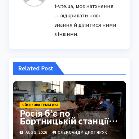
t-v.te.ua, моє натхнення
— відкривати нові
знання й ділитися ними
з іншими.
Related Post
ВІЙСЬКОВА ТЕМАТИКА
Росія б’є по
Бортницькій станції:
експерт попередив
AUG 5, 2026
ОЛЕКСАНДР ДИХТЯРУК
про катастрофу