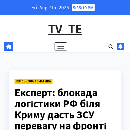
Skip
Fri. Aug 7th, 2026
5:35:20 PM
to
content
TV_TE
ВІЙСЬКОВА ТЕМАТИКА
Експерт: блокада
логістики РФ біля
Криму дасть ЗСУ
перевагу на фронті