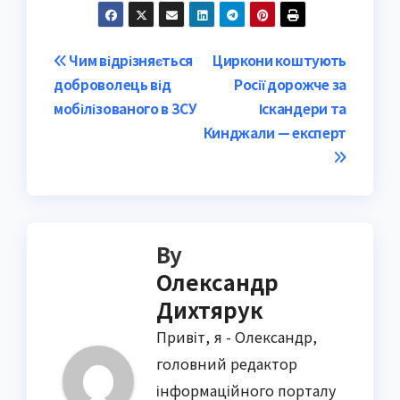
Post
Чим відрізняється
Циркони коштують
доброволець від
Росії дорожче за
navigation
мобілізованого в ЗСУ
Іскандери та
Кинджали — експерт
By
Олександр
Дихтярук
Привіт, я - Олександр,
головний редактор
інформаційного порталу