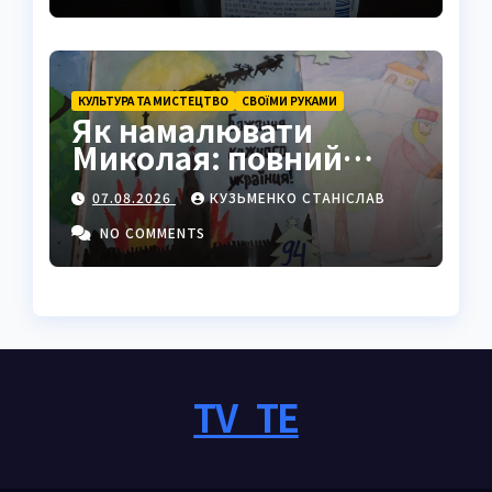
КУЛЬТУРА ТА МИСТЕЦТВО
СВОЇМИ РУКАМИ
Як намалювати
Миколая: повний
покроковий гайд з
07.08.2026
КУЗЬМЕНКО СТАНІСЛАВ
секретами майстрів
NO COMMENTS
TV_TE